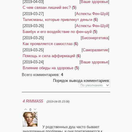
[2019-04-03]
[
Ваше здоровье
]
С чем связан лишний вес?
(
5
)
[2019-03-27]
[
Аспекты Фен-Шуй
]
Талисманы, которые привлекут деньги
(
6
)
[2019-03-26]
[
Аспекты Фен-Шуй
]
Бамбук и его воздействие по фен-шуй
(
5
)
[2019-03-25]
[
Биоэнергетика
]
Как проявляется самосглаз
(
6
)
[2019-03-25]
[
Саморазвитие
]
Помощь и сила аффирмаций
(
6
)
[2019-03-24]
[
Ваше здоровье
]
Влияние обиды на здоровье
(
5
)
Всего комментариев
:
4
Порядок вывода комментариев:
4
RIMMA55
(2019-04-05 23:08)
0
У родственных душ часто бывают
аналогичные проблемы, и они притягиваются к