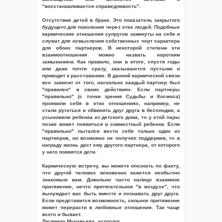
"восстанавливается справедливость".
Отсутствие детей в браке. Это показатель закрытого
будущего для поколения через этих людей. Подобные
кармические отношения супругов замкнуты на себе и
служат для осмысления собственных черт характера
для обоих партнеров. В некоторой степени эти
взаимоотношения можно назвать коротким
замыканием. Как правило, они в итоге, спустя годы
или даже почти сразу, оказываются пустыми и
приводят к расставанию. В данной кармической связи
все зависит от того, насколько каждый партнер был
"правилен" в своих действиях. Если партнеры
"правильно" (с точки зрения Судьбы и Космоса)
проявили себя в этих отношениях, например, не
стали ругаться и обвинять друг друга в бесплодии, а
усыновили ребенка из детского дома, то у этой пары
позже может появиться и совместный ребенок. Если
"правильно" пытался вести себя только один из
партнеров, но возможно не получил поддержки, то в
награду жизнь даст ему другого партнера, от которого
у него появятся дети.
Кармическую встречу, вы можете опознать по факту,
что другой человек мгновенно кажется необычно
знакомым вам. Довольно часто налицо взаимное
притяжение, нечто притягательное "в воздухе", что
вынуждает вас быть вместе и познавать друг друга.
Если представится возможность, сильное притяжение
может перерасти в любовные отношения. Так чаще
всего и бывает.
Людмила Муравьева, астролог