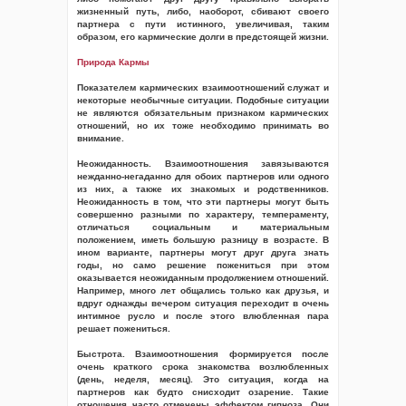
жизненный путь, либо, наоборот, сбивают своего
партнера с пути истинного, увеличивая, таким
образом, его кармические долги в предстоящей жизни.
Природа Кармы
Показателем кармических взаимоотношений служат и
некоторые необычные ситуации. Подобные ситуации
не являются обязательным признаком кармических
отношений, но их тоже необходимо принимать во
внимание.
Неожиданность. Взаимоотношения завязываются
нежданно-негаданно для обоих партнеров или одного
из них, а также их знакомых и родственников.
Неожиданность в том, что эти партнеры могут быть
совершенно разными по характеру, темпераменту,
отличаться социальным и материальным
положением, иметь большую разницу в возрасте. В
ином варианте, партнеры могут друг друга знать
годы, но само решение пожениться при этом
оказывается неожиданным продолжением отношений.
Например, много лет общались только как друзья, и
вдруг однажды вечером ситуация переходит в очень
интимное русло и после этого влюбленная пара
решает пожениться.
Быстрота. Взаимоотношения формируется после
очень краткого срока знакомства возлюбленных
(день, неделя, месяц). Это ситуация, когда на
партнеров как будто снисходит озарение. Такие
отношения часто отмечены эффектом гипноза. Они