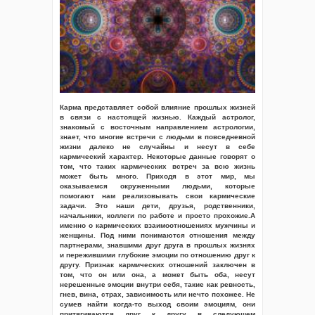
Карма представляет собой влияние прошлых жизней
в связи с настоящей жизнью. Каждый астролог,
знакомый с восточным направлением астрологии,
знает, что многие встречи с людьми в повседневной
жизни далеко не случайны и несут в себе
кармический характер. Некоторые данные говорят о
том, что таких кармических встреч за всю жизнь
может быть много. Приходя в этот мир, мы
оказываемся окруженными людьми, которые
помогают нам реализовывать свои кармические
задачи. Это наши дети, друзья, родственники,
начальники, коллеги по работе и просто прохожие.А
именно о кармических взаимоотношениях мужчины и
женщины. Под ними понимаются отношения между
партнерами, знавшими друг друга в прошлых жизнях
и пережившими глубокие эмоции по отношению друг к
другу. Признак кармических отношений заключен в
том, что он или она, а может быть оба, несут
нерешенные эмоции внутри себя, такие как ревность,
гнев, вина, страх, зависимость или нечто похожее. Не
сумев найти когда-то выход своим эмоциям, они
притягиваются друг к другу в следующем