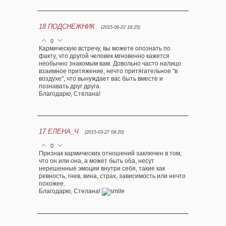
18
ПОДСНЕЖНИК
(2015-06-22 18:25)
0
Кармическую встречу, вы можете опознать по
факту, что другой человек мгновенно кажется
необычно знакомым вам. Довольно часто налицо
взаимное притяжение, нечто притягательное "в
воздухе", что вынуждает вас быть вместе и
познавать друг друга.
Благодарю, Стелана!
17
ЕЛЕНА_Ч
(2015-03-27 04:20)
0
Признак кармических отношений заключен в том,
что он или она, а может быть оба, несут
нерешенные эмоции внутри себя, такие как
ревность, гнев, вина, страх, зависимость или нечто
похожее.
Благодарю, Стелана!