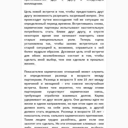
воплощении.
Цель новой встречи в том, чтобы предоставить друг
другу возможность разрешить назревший вопрос. Это
происходит путем воссоздания той же ситуации на
определенный период времени. Встретившись снова,
кармические партнеры испытывают настоятельную
потребность стать ближе друг другу, и спустя
некоторое время они начинают повторять свои
старые эмоциональные роли. Теперь сцена
установлена так, чтобы заново встретиться со
старой ситуацией и, возможно, справиться с ней
более мудрым образом. Духовная цель этой встречи
для обоих возлюбленных состоит в том, чтобы
сделать иной выбор, чем они сделали в прошлых
жизнях.
Показателем кармических отношений может служить
и определенная разница в возрасте между
партнерами. Разница в возрасте 5 или 10 лет между
мужчиной и женщиной - это совсем неслучайная
встреча. Более чем вероятно, что между этими
партнерами существует кармическая связь,
требующая отработки взаимных долгов. Карма
удерживает их друг возле друга. Они должны идти по
жизни в одном направлении, но при этом один из них
должен взять на себя роль поводыря, а другой
должен стать ведомым. Разница в возрасте 15 лет -
показатель очень сильного кармического притяжения.
Таким людям трудно разойтись, даже если они
захотят это сделать. Но эти отношения сложные - они
либо помогают друг другу правильно выбрать