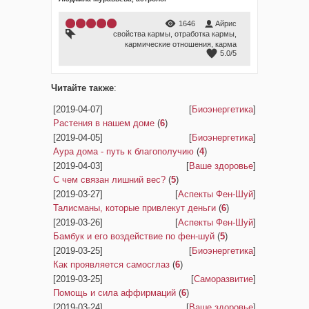
1646
Айрис
свойства кармы
,
отработка кармы
,
кармические отношения
,
карма
5.0
/
5
Читайте также
:
[2019-04-07]
[
Биоэнергетика
]
Растения в нашем доме
(
6
)
[2019-04-05]
[
Биоэнергетика
]
Аура дома - путь к благополучию
(
4
)
[2019-04-03]
[
Ваше здоровье
]
С чем связан лишний вес?
(
5
)
[2019-03-27]
[
Аспекты Фен-Шуй
]
Талисманы, которые привлекут деньги
(
6
)
[2019-03-26]
[
Аспекты Фен-Шуй
]
Бамбук и его воздействие по фен-шуй
(
5
)
[2019-03-25]
[
Биоэнергетика
]
Как проявляется самосглаз
(
6
)
[2019-03-25]
[
Саморазвитие
]
Помощь и сила аффирмаций
(
6
)
[2019-03-24]
[
Ваше здоровье
]