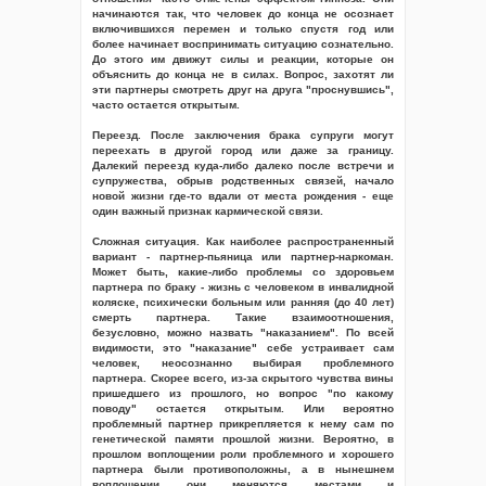
начинаются так, что человек до конца не осознает
включившихся перемен и только спустя год или
более начинает воспринимать ситуацию сознательно.
До этого им движут силы и реакции, которые он
объяснить до конца не в силах. Вопрос, захотят ли
эти партнеры смотреть друг на друга "проснувшись",
часто остается открытым.
Переезд. После заключения брака супруги могут
переехать в другой город или даже за границу.
Далекий переезд куда-либо далеко после встречи и
супружества, обрыв родственных связей, начало
новой жизни где-то вдали от места рождения - еще
один важный признак кармической связи.
Сложная ситуация. Как наиболее распространенный
вариант - партнер-пьяница или партнер-наркоман.
Может быть, какие-либо проблемы со здоровьем
партнера по браку - жизнь с человеком в инвалидной
коляске, психически больным или ранняя (до 40 лет)
смерть партнера. Такие взаимоотношения,
безусловно, можно назвать "наказанием". По всей
видимости, это "наказание" себе устраивает сам
человек, неосознанно выбирая проблемного
партнера. Скорее всего, из-за скрытого чувства вины
пришедшего из прошлого, но вопрос "по какому
поводу" остается открытым. Или вероятно
проблемный партнер прикрепляется к нему сам по
генетической памяти прошлой жизни. Вероятно, в
прошлом воплощении роли проблемного и хорошего
партнера были противоположны, а в нынешнем
воплощении они меняются местами и