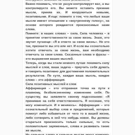
Важно понимать, что не разум контролирует вас, а вы
контролируете его. Вы можете оставить прежние
мысли, приняв их. И вооружиться новыми,
позитивными. И еще: помните о том, что любые ваши
мысли имеют отношение к «внутреннему голосу», на
основе которого рождаются произносимые нами
слова.
Помните: в наших словах – сила. Сила человека – в
принятии ответственности за свою жизнь. Знаю, это
звучит пугающе: «Я в ответе за свою жизнь». Но это
так, признаете вы это или нет. И если вы сознательно
хотите отвечать за свою жизнь, вам необходимо
отвечать за свои слова. Сказанные слова и фразы –
это выражения ваших мыслей.
Теперь, когда вы стали немного лучше понимать силу
мыслей и слов, ваша задача – приучить себя думать
и говорить позитивно для достижения положительных
результатов. По сути, каждая ваша мысль, каждое
слово – это аффирмация.
Сила позитивных мыслей и слов
Аффирмация – это отправная точка на пути к
плавному, безболезненному изменению себя. По
существу, вы заявляете своему подсознанию: «Я
принимаю на себя ответственность. Я осознаю, что
могу измениться. И я меняюсь». Аффирмация – это
сознательный выбор слов и предложений, которые
помогут либо избавиться от чего то в вашей жизни,
либо сотворить в ней что нибудь новое. Вы должны
стараться произносить только сильные, то есть
положительно заряженные, слова и развивать такие
же мысли.
Но сильные слова и сильные мысли могут изменить