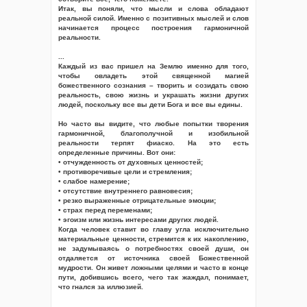
Итак, вы поняли, что мысли и слова обладают
реальной силой. Именно с позитивных мыслей и слов
начинается процесс построения гармоничной
реальности.
...
Каждый из вас пришел на Землю именно для того,
чтобы овладеть этой священной магией
божественного сознания – творить и созидать свою
реальность, свою жизнь и украшать жизни других
людей, поскольку все вы дети Бога и все вы едины.
Но часто вы видите, что любые попытки творения
гармоничной, благополучной и изобильной
реальности терпят фиаско. На это есть
определенные причины. Вот они:
• отчужденность от духовных ценностей;
• противоречивые цели и стремления;
• слабое намерение;
• отсутствие внутреннего равновесия;
• резко выраженные отрицательные эмоции;
• страх перед переменами;
• эгоизм или жизнь интересами других людей.
Когда человек ставит во главу угла исключительно
материальные ценности, стремится к их накоплению,
не задумываясь о потребностях своей души, он
отдаляется от источника своей Божественной
мудрости. Он живет ложными целями и часто в конце
пути, добившись всего, чего так жаждал, понимает,
что гнался за иллюзией.
...