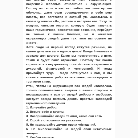
искренней любовью относиться к окружающим.
Потому что если в вас нет любви, вы лишь пустая
оболочка, даже если сосредоточили в себе всю
власть, все богатство и острый ум. Заботьтесь о
своем духовном «Я», растите и пестуйте его. Тогда та
мощная, светлая энергия, которую будет излучать
ваше гармоничное, божественное сознание, перейдет
не только к вашим близким, но и коснется
окружающих людей, даже тех, кого вы совсем не
знаете.
Хотя люди на первый взгляд кажутся разными, на
самом деле все вы – единое целое! Каждый человек –
зеркало для другого. Каким вы посмотритесь в него,
таким и будет ваше отражение. Поэтому так важно
стремиться к внутреннему спокойствию и гармонии –
духовной, физической и умственной. И тогда
произойдет чудо – люди потянуться к вам, и вы
станете намного доброжелательнее, милосерднее и
терпимее к ним.
Итак, чтобы на окружающих вас людей изливалась
только положительная энергия с вашей стороны и
возвращалась к вам от людей добром и любовью,
следует всегда помнить десять простых заповедей
гармоничного поведения.
1. Излучайте добро.
2. Верьте себе и другим.
3. Воспринимайте людей такими, какие они есть.
4. Стройте отношения на уважении.
5. Не навязывайте другим своих убеждений.
6. Не выплескивайте на людей свои негативные
эмоции.
7. Умейте слушать.