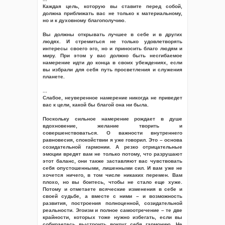
Каждая цель, которую вы ставите перед собой,
должна приближать вас не только к материальному,
но и к духовному благополучию.
Вы должны открывать лучшее в себе и в других
людях. И стремиться не только удовлетворять
интересы своего эго, но и приносить благо людям и
миру. При этом у вас должно быть несгибаемое
намерение идти до конца в своих убеждениях, если
вы избрали для себя путь просветления и служения
планете.
...
Слабое, неуверенное намерение никогда не приведет
вас к цели, какой бы благой она ни была.
Поскольку сильное намерение рождает в душе
вдохновение, желание творить и
совершенствоваться. О важности внутреннего
равновесия, спокойствии я уже говорил. Это – основа
созидательной гармонии. А резко отрицательные
эмоции вредят вам не только потому, что разрушают
этот баланс, они также заставляют вас чувствовать
себя опустошенными, лишенными сил. И вам уже не
хочется ничего, в том числе никаких перемен. Вам
плохо, но вы боитесь, чтобы не стало еще хуже.
Потому и отметаете всяческие изменения в себе и
своей судьбе, а вместе с ними – и возможность
развития, построения полноценной, созидательной
реальности. Эгоизм и полное самоотречение – те две
крайности, которых тоже нужно избегать, если вы
собираетесь выстроить вокруг себя гармонию. Не