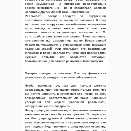
стоит замыкаться на интересах исключительно
своего животного «Я», но и отдаваться целиком
желаниям других людей тоже неправильно.
Реальность всегда следует за внутренним
состоянием человека, за миром его сознания. К тому
же, если вы вооружены несгибаемым намерением
идти вперед и точно знаете, чего хотите, вам
начинает помогать окружающее пространство. То
есть срабатывает закон притяжения. Ваше сознание,
настроенное на гармоничную волну Божественной
мудрости, улавливает в окружающем мире вибрации
подобных людей. Или благодаря его позитивным
флюидам в вашей реальности начинают происходить
нужные события или создаются ситуации,
благоприятные для вашего развития и благополучия.
...
Материя следует за мыслью. Поэтому физическая
реальность формируется вашими убеждениями.
Чтобы изменить ее, вы для начала должны
исследовать свои убеждения относительно того, что
вы хотите изменить и зачем вам это нужно. То есть
определиться, соответствуют ли ваши нынешние
убеждения той модели успешной реальности,
которую вы хотите построить.
Что до природы реальности, то она может меняться в
зависимости от способа ее восприятия. По мере того
как благодаря духовной работе начнет развиваться
ваше ощущение единства с окружающим миром, вам
все труднее будет причинить вред живому существу.
Поскольку вы осознаете – поступая так, вы