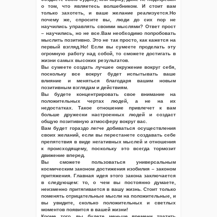
о том, что являетесь волшебником. И стоит вам
только захотеть, и ваше желание реализуется.Но
почему же, спросите вы, люди до сих пор не
научились управлять своими мыслями? Ответ прост
– научились, но не все.Вам необходимо попробовать
мыслить позитивно. Это не так просто, как кажется на
первый взгляд.Но! Если вы сумеете проделать эту
огромную работу над собой, то сможете достигать в
жизни самых высоких результатов.
Вы сумеете создать лучшее окружение вокруг себя,
поскольку все вокруг будет испытывать ваше
влияние и меняться благодаря вашим новым
позитивным взглядам и действиям.
Вы будете концентрировать свое внимание на
положительных чертах людей, а не на их
недостатках. Такое отношение привлечет к вам
больше дружески настроенных людей и создаст
общую позитивную атмосферу вокруг вас.
Вам будет гораздо легче добиваться осуществления
своих желаний, если вы перестанете создавать себе
препятствия в виде негативных мыслей и отношения
к происходящему, поскольку это всегда тормозит
движение вперед.
Вы сможете пользоваться универсальным
космическим законом достижения изобилия – законом
притяжения. Главная идея этого закона заключается
в следующем: то, о чем вы постоянно думаете,
неизменно притягивается в вашу жизнь. Стоит только
поменять отрицательные мысли на положительные, и
вы увидите, сколько положительных и светлых
моментов появится в вашей жизни!
Кроме того, вы будете меньше времени тратить