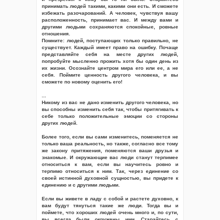
принимать людей такими, какими они есть. И сможете
избежать разочарований. А человек, чувствуя вашу
расположенность, принимает вас. И между вами и
другими людьми сохраняются спокойные, ровные
отношения.
Помните: людей, поступающих только правильно, не
существует. Каждый имеет право на ошибку. Почаще
представляйте себя на месте других людей,
попробуйте мысленно прожить хотя бы один день из
их жизни. Осознайте центром мира его или ее, а не
себя. Поймите ценность другого человека, и вы
сможете по новому оценить его!
...
Никому из вас не дано изменить другого человека, но
вы способны изменить себя так, чтобы притягивать к
себе только положительные эмоции со стороны
других людей.
Более того, если вы сами изменитесь, поменяется не
только ваша реальность, но также, согласно все тому
же закону притяжения, поменяются ваши друзья и
знакомые. И окружающие вас люди станут терпимее
относиться к вам, если вы научитесь ровно и
терпимо относиться к ним. Так, через единение со
своей истинной духовной сущностью, вы придете к
единению и с другими людьми.
Если вы живете в ладу с собой и растете духовно, к
вам будут тянуться такие же люди. Тогда вы и
поймете, что хороших людей очень много и, по сути,
вы всегда были окружены ими. Старайтесь с