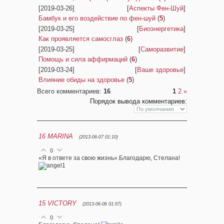
[2019-03-26]
[
Аспекты Фен-Шуй
]
Бамбук и его воздействие по фен-шуй
(
5
)
[2019-03-25]
[
Биоэнергетика
]
Как проявляется самосглаз
(
6
)
[2019-03-25]
[
Саморазвитие
]
Помощь и сила аффирмаций
(
6
)
[2019-03-24]
[
Ваше здоровье
]
Влияние обиды на здоровье
(
5
)
Всего комментариев
:
16
1
2
»
Порядок вывода комментариев:
16
MARINA
(2013-06-07 01:10)
0
«Я в ответе за свою жизнь».Благодарю, Стелана!
15
VICTORY
(2013-06-06 01:07)
0