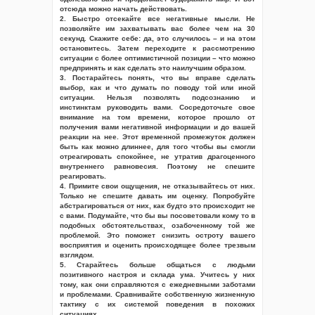
отсюда можно начать действовать.
2. Быстро отсекайте все негативные мысли. Не
позволяйте им захватывать вас более чем на 30
секунд. Скажите себе: да, это случилось – и на этом
остановитесь. Затем переходите к рассмотрению
ситуации с более оптимистичной позиции – что можно
предпринять и как сделать это наилучшим образом.
3. Постарайтесь понять, что вы вправе сделать
выбор, как и что думать по поводу той или иной
ситуации. Нельзя позволять подсознанию и
инстинктам руководить вами. Сосредоточьте свое
внимание на том времени, которое прошло от
получения вами негативной информации и до вашей
реакции на нее. Этот временной промежуток должен
быть как можно длиннее, для того чтобы вы смогли
отреагировать спокойнее, не утратив драгоценного
внутреннего равновесия. Поэтому не спешите
реагировать.
4. Примите свои ощущения, не отказывайтесь от них.
Только не спешите давать им оценку. Попробуйте
абстрагироваться от них, как будто это происходит не
с вами. Подумайте, что бы вы посоветовали кому то в
подобных обстоятельствах, озабоченному той же
проблемой. Это поможет снизить остроту вашего
восприятия и оценить происходящее более трезвым
взглядом.
5. Старайтесь больше общаться с людьми
позитивного настроя и склада ума. Учитесь у них
тому, как они справляются с ежедневными заботами
и проблемами. Сравнивайте собственную жизненную
тактику с их системой поведения в похожих
ситуациях.