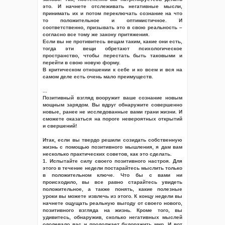
это. И начнете отслеживать негативные мысли,
принимать их и потом переключать сознание на что
то положительное и оптимистичное. И
соответственно, призывать это в свою реальность –
согласно все тому же закону притяжения.
Если вы не противитесь вещам таким, какие они есть,
тогда эти вещи обретают психологическое
пространство, чтобы перестать быть таковыми и
перейти в свою новую форму.
В критическом отношении к себе и ко всем и вся на
самом деле есть очень мало преимуществ.
...
Позитивный взгляд вооружит ваше сознание новым
мощным зарядом. Вы вдруг обнаружите совершенно
новые, ранее не исследованные вами грани жизни. И
сможете оказаться на пороге невероятных открытий
и свершений!
Итак, если вы твердо решили созидать собственную
жизнь с помощью позитивного мышления, я дам вам
несколько практических советов, как это сделать.
1. Испытайте силу своего позитивного настроя. Для
этого в течение недели постарайтесь мыслить только
в положительном ключе. Что бы с вами ни
происходило, вы все равно старайтесь увидеть
положительное, а также понять, какие полезные
уроки вы можете извлечь из этого. К концу недели вы
начнете ощущать реальную выгоду от своего нового,
позитивного взгляда на жизнь. Кроме того, вы
удивитесь, обнаружив, сколько негативных мыслей
одолевало вас и продолжает будоражить мир. И вот