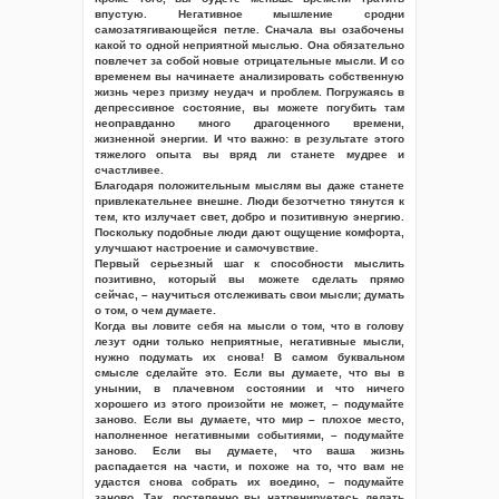
впустую. Негативное мышление сродни
самозатягивающейся петле. Сначала вы озабочены
какой то одной неприятной мыслью. Она обязательно
повлечет за собой новые отрицательные мысли. И со
временем вы начинаете анализировать собственную
жизнь через призму неудач и проблем. Погружаясь в
депрессивное состояние, вы можете погубить там
неоправданно много драгоценного времени,
жизненной энергии. И что важно: в результате этого
тяжелого опыта вы вряд ли станете мудрее и
счастливее.
Благодаря положительным мыслям вы даже станете
привлекательнее внешне. Люди безотчетно тянутся к
тем, кто излучает свет, добро и позитивную энергию.
Поскольку подобные люди дают ощущение комфорта,
улучшают настроение и самочувствие.
Первый серьезный шаг к способности мыслить
позитивно, который вы можете сделать прямо
сейчас, – научиться отслеживать свои мысли; думать
о том, о чем думаете.
Когда вы ловите себя на мысли о том, что в голову
лезут одни только неприятные, негативные мысли,
нужно подумать их снова! В самом буквальном
смысле сделайте это. Если вы думаете, что вы в
унынии, в плачевном состоянии и что ничего
хорошего из этого произойти не может, – подумайте
заново. Если вы думаете, что мир – плохое место,
наполненное негативными событиями, – подумайте
заново. Если вы думаете, что ваша жизнь
распадается на части, и похоже на то, что вам не
удастся снова собрать их воедино, – подумайте
заново. Так, постепенно вы натренируетесь делать