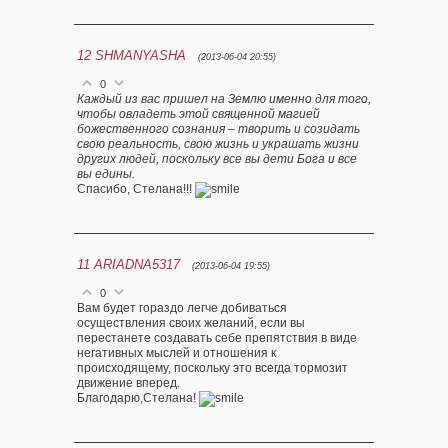
12
SHMANYASHA
(2013-06-04 20:55)
0
Каждый из вас пришел на Землю именно для того,
чтобы овладеть этой священной магией
божественного сознания – творить и созидать
свою реальность, свою жизнь и украшать жизни
других людей, поскольку все вы дети Бога и все
вы едины.
Спасибо, Стелана!!!
11
ARIADNA5317
(2013-06-04 19:55)
0
Вам будет гораздо легче добиваться
осуществления своих желаний, если вы
перестанете создавать себе препятствия в виде
негативных мыслей и отношения к
происходящему, поскольку это всегда тормозит
движение вперед.
Благодарю,Стелана!