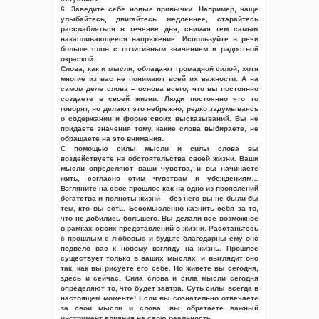
6. Заведите себе новые привычки. Например, чаще
улыбайтесь, двигайтесь медленнее, старайтесь
расслабляться в течение дня, снимая тем самым
накапливающееся напряжение. Используйте в речи
больше слов с позитивным значением и радостной
окраской.
Слова, как и мысли, обладают громадной силой, хотя
многие из вас не понимают всей их важности. А на
самом деле слова – основа всего, что вы постоянно
создаете в своей жизни. Люди постоянно что то
говорят, но делают это небрежно, редко задумываясь
о содержании и форме своих высказываний. Вы не
придаете значения тому, какие слова выбираете, не
обращаете на это внимания.
С помощью силы мысли и силы слова вы
воздействуете на обстоятельства своей жизни. Ваши
мысли определяют ваши чувства, и вы начинаете
жить, согласно этим чувствам и убеждениям…
Взгляните на свое прошлое как на одно из проявлений
богатства и полноты жизни – без него вы не были бы
тем, кто вы есть. Бессмысленно казнить себя за то,
что не добились большего. Вы делали все возможное
в рамках своих представлений о жизни. Расстаньтесь
с прошлым с любовью и будьте благодарны ему оно
подвело вас к новому взгляду на жизнь. Прошлое
существует только в ваших мыслях, и выглядит оно
так, как вы рисуете его себе. Но живете вы сегодня,
здесь и сейчас. Сила слова и сила мысли сегодня
определяют то, что будет завтра. Суть силы всегда в
настоящем моменте! Если вы сознательно отвечаете
за свои мысли и слова, вы обретаете важный
инструмент влияния на свою реальность.