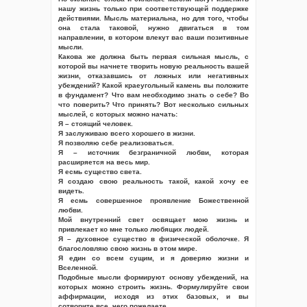
нашу жизнь только при соответствующей поддержке
действиями. Мысль материальна, но для того, чтобы
она стала таковой, нужно двигаться в том
направлении, в котором влекут вас ваши позитивные
мысли.
Какова же должна быть первая сильная мысль, с
которой вы начнете творить новую реальность вашей
жизни, отказавшись от ложных или негативных
убеждений? Какой краеугольный камень вы положите
в фундамент? Что вам необходимо знать о себе? Во
что поверить? Что принять? Вот несколько сильных
мыслей, с которых можно начать:
Я – стоящий человек.
Я заслуживаю всего хорошего в жизни.
Я позволяю себе реализоваться.
Я – источник безграничной любви, которая
расширяется на весь мир.
Я есмь существо света.
Я создаю свою реальность такой, какой хочу ее
видеть.
Я есмь совершенное проявление Божественной
любви.
Мой внутренний свет освящает мою жизнь и
привлекает ко мне только любящих людей.
Я – духовное существо в физической оболочке. Я
благословляю свою жизнь в этом мире.
Я един со всем сущим, и я доверяю жизни и
Вселенной.
Подобные мысли формируют основу убеждений, на
которых можно строить жизнь. Формулируйте свои
аффирмации, исходя из этих базовых, и вы
сотворите все, чего пожелаете.