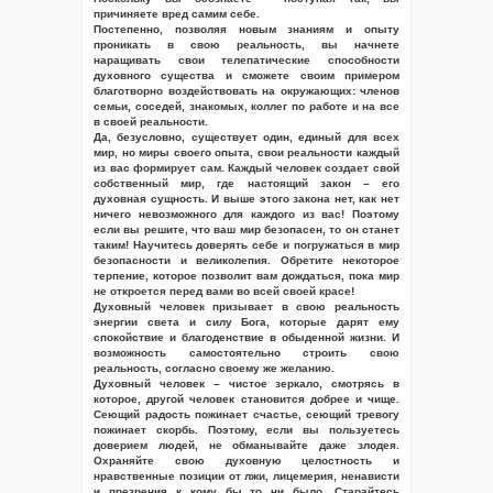
причиняете вред самим себе.
Постепенно, позволяя новым знаниям и опыту
проникать в свою реальность, вы начнете
наращивать свои телепатические способности
духовного существа и сможете своим примером
благотворно воздействовать на окружающих: членов
семьи, соседей, знакомых, коллег по работе и на все
в своей реальности.
Да, безусловно, существует один, единый для всех
мир, но миры своего опыта, свои реальности каждый
из вас формирует сам. Каждый человек создает свой
собственный мир, где настоящий закон – его
духовная сущность. И выше этого закона нет, как нет
ничего невозможного для каждого из вас! Поэтому
если вы решите, что ваш мир безопасен, то он станет
таким! Научитесь доверять себе и погружаться в мир
безопасности и великолепия. Обретите некоторое
терпение, которое позволит вам дождаться, пока мир
не откроется перед вами во всей своей красе!
Духовный человек призывает в свою реальность
энергии света и силу Бога, которые дарят ему
спокойствие и благоденствие в обыденной жизни. И
возможность самостоятельно строить свою
реальность, согласно своему же желанию.
Духовный человек – чистое зеркало, смотрясь в
которое, другой человек становится добрее и чище.
Сеющий радость пожинает счастье, сеющий тревогу
пожинает скорбь. Поэтому, если вы пользуетесь
доверием людей, не обманывайте даже злодея.
Охраняйте свою духовную целостность и
нравственные позиции от лжи, лицемерия, ненависти
и презрения к кому бы то ни было. Старайтесь