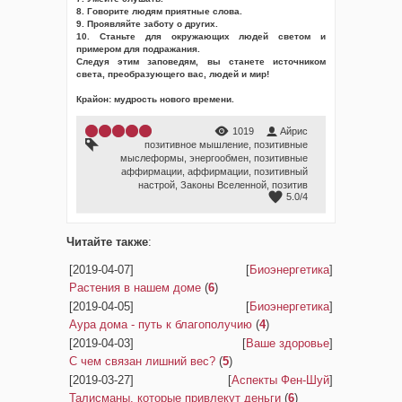
8. Говорите людям приятные слова.
9. Проявляйте заботу о других.
10. Станьте для окружающих людей светом и
примером для подражания.
Следуя этим заповедям, вы станете источником
света, преобразующего вас, людей и мир!
Крайон: мудрость нового времени.
1019
Айрис
позитивное мышление
,
позитивные
мыслеформы
,
энергообмен
,
позитивные
аффирмации
,
аффирмации
,
позитивный
настрой
,
Законы Вселенной
,
позитив
5.0
/
4
Читайте также
:
[2019-04-07]
[
Биоэнергетика
]
Растения в нашем доме
(
6
)
[2019-04-05]
[
Биоэнергетика
]
Аура дома - путь к благополучию
(
4
)
[2019-04-03]
[
Ваше здоровье
]
С чем связан лишний вес?
(
5
)
[2019-03-27]
[
Аспекты Фен-Шуй
]
Талисманы, которые привлекут деньги
(
6
)