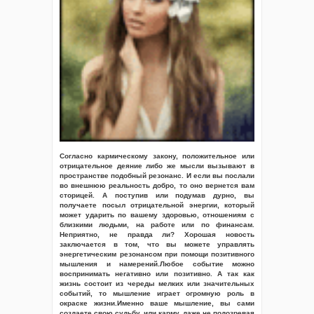
Согласно кармическому закону, положительное или
отрицательное деяние либо же мысли вызывают в
пространстве подобный резонанс. И если вы послали
во внешнюю реальность добро, то оно вернется вам
сторицей. А поступив или подумав дурно, вы
получаете посыл отрицательной энергии, который
может ударить по вашему здоровью, отношениям с
близкими людьми, на работе или по финансам.
Неприятно, не правда ли? Хорошая новость
заключается в том, что вы можете управлять
энергетическим резонансом при помощи позитивного
мышления и намерений.Любое событие можно
воспринимать негативно или позитивно. А так как
жизнь состоит из череды мелких или значительных
событий, то мышление играет огромную роль в
окраске жизни.Именно ваше мышление, вы сами
создаете свою судьбу, или карму, даже не подозревая