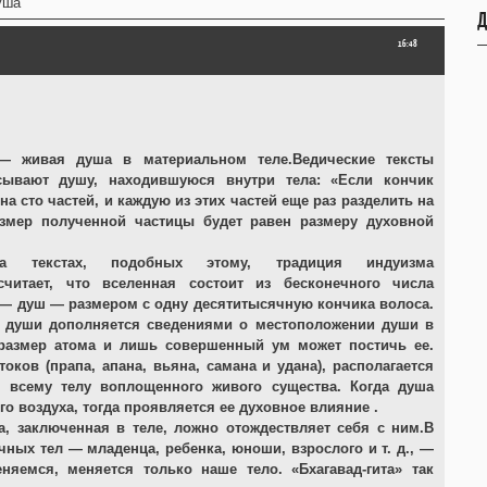
уша
Д
16:48
— живая душа в материальном теле.Ведические тексты
сывают душу, находившуюся внутри тела: «Если кончик
на сто частей, и каждую из этих частей еще раз разделить на
азмер полученной частицы будет равен размеру духовной
а текстах, подобных этому, традиция индуизма
считает, что вселенная состоит из бесконечного числа
— душ — размером с одну десятитысячную кончика волоса.
е души дополняется сведениями о местоположении души в
 размер атома и лишь совершенный ум может постичь ее.
ов (прапа, апана, вьяна, самана и удана), располагается
о всему телу воплощенного живого существа. Когда душа
о воздуха, тогда проявляется ее духовное влияние .
, заключенная в теле, ложно отождествляет себя с ним.В
ных тел — младенца, ребенка, юноши, взрослого и т. д., —
яемся, меняется только наше тело. «Бхагавад-гита» так