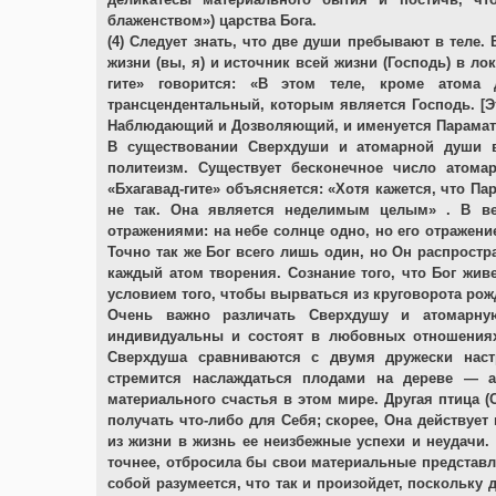
блаженством») царства Бога.
(4) Следует знать, что две души пребывают в теле
жизни (вы, я) и источник всей жизни (Господь) в л
гите» говорится: «В этом теле, кроме атома
трансцендентальный, которым является Господь. [
Наблюдающий и Дозволяющий, и именуется Парама
В существовании Сверхдуши и атомарной души в
политеизм. Существует бесконечное число атом
«Бхагавад-гите» объясняется: «Хотя кажется, что П
не так. Она является неделимым целым» . В ве
отражениями: на небе солнце одно, но его отражен
Точно так же Бог всего лишь один, но Он распростр
каждый атом творения. Сознание того, что Бог жив
условием того, чтобы вырваться из круговорота рож
Очень важно различать Сверхдушу и атомарную
индивидуальны и состоят в любовных отношениях
Сверхдуша сравниваются с двумя дружески нас
стремится наслаждаться плодами на дереве — а
материального счастья в этом мире. Другая птица (
получать что-либо для Себя; скорее, Она действуе
из жизни в жизнь ее неизбежные успехи и неудачи.
точнее, отбросила бы свои материальные представл
собой разумеется, что так и произойдет, поскольку 