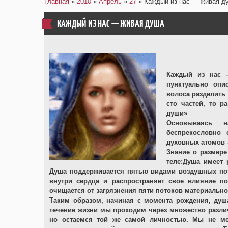
Главная
»
2010
»
Апрель
»
27
» Каждый из нас — живая д
КАЖДЫЙ ИЗ НАС — ЖИВАЯ ДУША
Каждый из нас 
пунктуально опи
волоса разделить 
сто частей, то р
души»
Основываясь н
беспрекословно 
духовных атомов 
Знание о размер
теле:Душа имеет
Душа поддерживается пятью видами воздушных поток
внутри сердца и распространяет свое влияние п
очищается от загрязнения пяти потоков материальног
Таким образом, начиная с момента рождения, душа
течение жизни мы проходим через множество различ
но остаемся той же самой личностью. Мы не мен