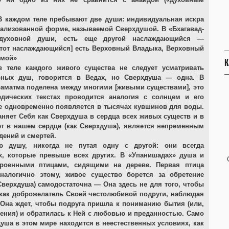
. В каждом теле пребывают две души: индивидуальная искра
окализованной форме, называемой Сверхдушой. В «Бхагавад-
 духовной души, есть еще другой наслаждающийся —
Этот наслаждающийся] есть Верховный Владыка, Верховный
тмой»
К
 теле каждого живого существа не следует усматривать
арных душ, говорится в Ведах, но Сверхдуша — одна. В
араматма поделена между многими [живыми существами], это
дических текстах проводится аналогия с солнцем и его
ие одновременно появляется в тысячах кувшинов для воды.
аняет Себя как Сверхдуша в сердца всех живых существ и в
ет в нашем сердце (как Сверхдуша), является непременным
дений и смертей.
 душу, никогда не путая одну с другой: они всегда
, которые превыше всех других. В «Упанишадах» душа и
троенными птицами, сидящими на дереве. Первая птица
налогично этому, живое существо борется за обретение
Сверхдуша) самодостаточна — Она здесь не для того, чтобы
т как доброжелатель Своей честолюбивой подруги, наблюдая
 Она ждет, чтобы подруга пришла к пониманию бытия (или,
ения) и обратилась к Ней с любовью и преданностью. Само
душа в этом мире находится в неестественных условиях, как