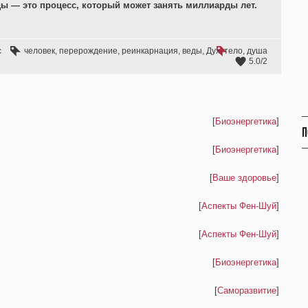
ы — это процесс, который может занять миллиарды лет.
с
человек
,
перерождение
,
реинкарнация
,
веды
,
Дух
,
тело
,
душа
5.0
/
2
[
Биоэнергетика
]
П
[
Биоэнергетика
]
[
Ваше здоровье
]
[
Аспекты Фен-Шуй
]
[
Аспекты Фен-Шуй
]
[
Биоэнергетика
]
[
Саморазвитие
]