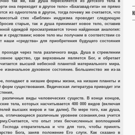
чно так же, как душа переселяется из детского тела в
рти она переходит в другое тело» «Бхагавад-гита» не прямо
Н
тся из одноготела в другое, тогда почему же считается, что
емисотый стих «Библии» индуизма проводит следующую
бросив старые, так и душа принимает новое тело, оставив
енной одеждой просматривается точно найденная аналогия:
м и средствами; новое тело мы получаем в соответствии со
т наши «средства» для приобретения будущего состояния
, проходя через тела различного вида. Душа в стремлении
овное царство, где верховным является Бог, и обретает
считается высшей небесной планетой материального мира.
е изначальное духовное состояние. Большинство же из-за
ре, попадают в низшие формы жизни, на низшие планеты и
0 форм существования. Ведическая литература приводит эти
стения,
и различные виды человеческих существ. В конце концов,
ские тела, которых насчитывается 400 000 видов (включая
елей высших миров и так далее). По мере того, как душа,
ла, отличающиеся различным уровнем сознания,она учится
рму.Считается, что опыт этих бесчисленных воплощений
з Господа отвратительна и что для того, чтобы принять
арство Бога, заняв положение Его слуги. Как сказано в