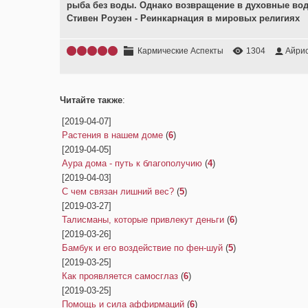
рыба без воды. Однако возвращение в духовные вод
Стивен Роузен - Реинкарнация в мировых религиях
Кармические Аспекты
1304
Айри
Читайте также
:
[2019-04-07]
Растения в нашем доме
(
6
)
[2019-04-05]
Аура дома - путь к благополучию
(
4
)
[2019-04-03]
С чем связан лишний вес?
(
5
)
[2019-03-27]
Талисманы, которые привлекут деньги
(
6
)
[2019-03-26]
Бамбук и его воздействие по фен-шуй
(
5
)
[2019-03-25]
Как проявляется самосглаз
(
6
)
[2019-03-25]
Помощь и сила аффирмаций
(
6
)