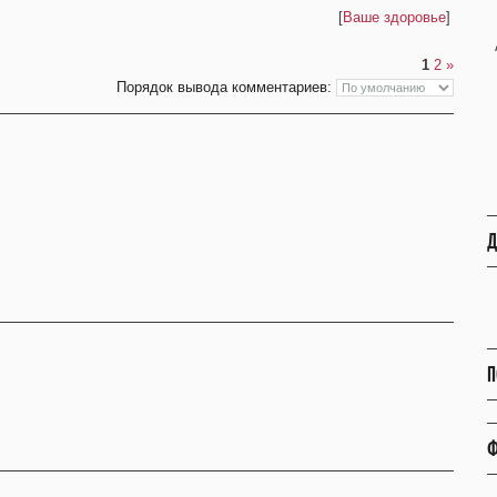
[
Ваше здоровье
]
1
2
»
Порядок вывода комментариев:
Д
П
Ф