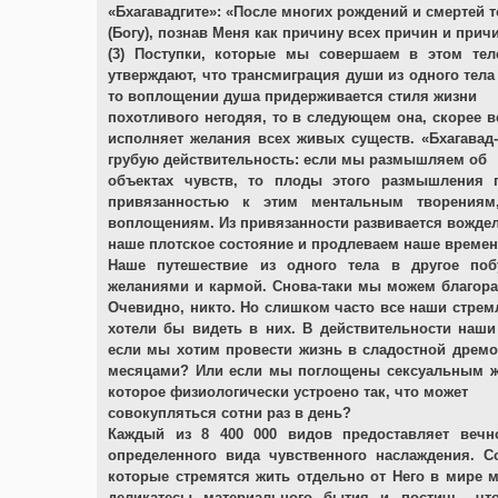
«Бхагавадгите»: «После многих рождений и смертей т
(Богу), познав Меня как причину всех причин и причи
(3) Поступки, которые мы совершаем в этом тел
утверждают, что трансмиграция души из одного тела 
то воплощении душа придерживается стиля жизни
похотливого негодяя, то в следующем она, скорее в
исполняет желания всех живых существ. «Бхагавад-
грубую действительность: если мы размышляем об
объектах чувств, то плоды этого размышления
привязанностью к этим ментальным творениям
воплощениям. Из привязанности развивается вожде
наше плотское состояние и продлеваем наше време
Наше путешествие из одного тела в другое по
желаниями и кармой. Снова-таки мы можем благора
Очевидно, никто. Но слишком часто все наши стрем
хотели бы видеть в них. В действительности наш
если мы хотим провести жизнь в сладостной дремо
месяцами? Или если мы поглощены сексуальным же
которое физиологически устроено так, что может
совокупляться сотни раз в день?
Каждый из 8 400 000 видов предоставляет вечн
определенного вида чувственного наслаждения. Со
которые стремятся жить отдельно от Него в мире 
деликатесы материального бытия и постичь, ч