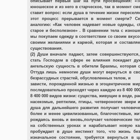
описывает первый шаг на пути просвещения: «То
юношеское и из него в старческое, так в момент сме
ставит вопрос: если душа в течение жизни переселяе
этот процесс прерывается в момент смерти? С
аналогию: «Как человек надевает новые одежды, с
старое и бесполезное» . В сравнении тела с изнош
мы покупаем одежду в соответствии со своим вкусо
своими желаниями и кармой, которая и составляе
существования.
(2) Души вначале падают, затем совершенствуются
стать Господом в сфере ее влияния покидает дух
ангельскую сущность в обители Брахмы, которая 
Оттуда лишь немногие души могут вернуться в сво
безрассудных страстей, обусловленных телом, и
зависти, порожденной жизнью в эгоцентричном ми
последовательно проходят через каждую из 8 400 00
8 400 000 видов жизни: существа, живущие в воде, ра
насекомые, рептилии, птицы, четвероногие звери 
душа для дальнейшего развития получает человече
более и менее цивилизованные, благочестивые, жит
рождаясь вновь и вновь,получает человеческие те
на собственных уроках и нарабатывает новую ка
пробуждает в душе инстинкт того, что жизнь бе
изначальное состояние, требуется вернуться в ц