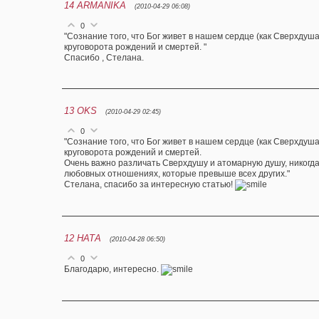
14
ARMANIKA
(2010-04-29 06:08)
0
"Сознание того, что Бог живет в нашем сердце (как Сверхдуш
круговорота рождений и смертей. "
Спасибо , Стелана.
13
OKS
(2010-04-29 02:45)
0
"Сознание того, что Бог живет в нашем сердце (как Сверхдуш
круговорота рождений и смертей.
Очень важно различать Сверхдушу и атомарную душу, никогда 
любовных отношениях, которые превыше всех других."
Стелана, спасибо за интересную статью!
12
НАТА
(2010-04-28 06:50)
0
Благодарю, интересно.