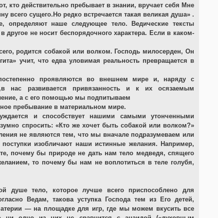
от, кто действительно пребывает в знании, вручает себя Мне
ну всего сущего.Но редко встречается такая великая душа» .
е, определяют наше следующее тело. Ведические тексты
в другое не носит беспорядочного характера. Если в каком-
сего, родится собакой или волком. Господь милосерден, Он
гита» учит, что едва уловимая реальность превращается в
 постепенно проявляются во внешнем мире и, наряду с
,в нас развивается привязанность и к их осязаемым
ление, а с его помощью мы подпитываем
нное пребывание в материальном мире.
буждается и способствует нашими самыми утонченными
зумно спросить: «Кто же хочет быть собакой или волком?»
ления не являются тем, что мы вначале подразумеваем или
и поступки изобличают наши истинные желания. Например,
те, почему бы природе не дать нам тело медведя, спящего
ланием, то почему бы нам не воплотиться в теле голубя,
ой душе тело, которое лучше всего приспособлено для
гласно Ведам, такова уступка Господа тем из Его детей,
материи — на площадке для игр, где мы можем вкусить все
то ни одно из них не сравнится с анаидой («духовным