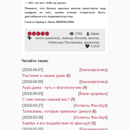
— Нет, он нес тебя на руках.
Помните, что белые крылья ангела простерты над
каждым из нас, нужно только стараться быть
достойным его покровительства.
Газета Оракул -Лана НЕКРАСОВА
2780
Айрис
ангел-хранитель
,
помощь Ангелов
,
ангелы
,
Небесные Посланники
,
архангелы
5.0
/
14
Читайте также
:
[2019-04-07]
[
Биоэнергетика
]
Растения в нашем доме
(
6
)
[2019-04-05]
[
Биоэнергетика
]
Аура дома - путь к благополучию
(
4
)
[2019-04-03]
[
Ваше здоровье
]
С чем связан лишний вес?
(
5
)
[2019-03-27]
[
Аспекты Фен-Шуй
]
Талисманы, которые привлекут деньги
(
6
)
[2019-03-26]
[
Аспекты Фен-Шуй
]
Бамбук и его воздействие по фен-шуй
(
5
)
[2019-03-25]
[
Биоэнергетика
]