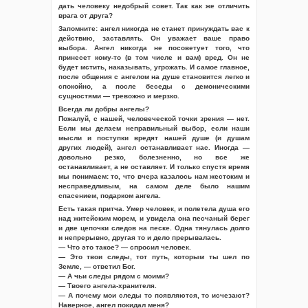
дать человеку недобрый совет. Так как же отличить
врага от друга?
Запомните: ангел никогда не станет принуждать вас к
действию, заставлять. Он уважает ваше право
выбора. Ангел никогда не посоветует того, что
принесет кому-то (в том числе и вам) вред. Он не
будет мстить, наказывать, угрожать. И самое главное,
после общения с ангелом на душе становится легко и
спокойно, а после беседы с демоническими
сущностями — тревожно и мерзко.
Всегда ли добры ангелы?
Пожалуй, с нашей, человеческой точки зрения — нет.
Если мы делаем неправильный выбор, если наши
мысли и поступки вредят нашей душе (и душам
других людей), ангел останавливает нас. Иногда —
довольно резко, болезненно, но все же
останавливает, а не оставляет. И только спустя время
мы понимаем: то, что вчера казалось нам жестоким и
несправедливым, на самом деле было нашим
спасением, подарком ангела.
Есть такая притча. Умер человек, и полетела душа его
над житейским морем, и увидела она песчаный берег
и две цепочки следов на песке. Одна тянулась долго
и непрерывно, другая то и дело прерывалась.
— Что это такое? — спросил человек.
— Это твои следы, тот путь, которым ты шел по
Земле, — ответил Бог.
— А чьи следы рядом с моими?
— Твоего ангела-хранителя.
— А почему мои следы то появляются, то исчезают?
Наверное, ангел покидал меня?