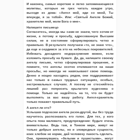
И наконец, самые короткие и легко запоминающиеся
молитвы, которые не грех читать каждое утро,
выходя из дома: «Ангел мой, иди со мной, Ты
впереди, я за тобой». Или: «Святый Ангеле Божий,
хранителю мой, моли Бога о мне».
Напишите письмецо
Согласитесь, иногда мы сами не знаем, чего хотим от
жизни, а потому и просьбу, адресованную Высшим
силам, не в состоянии сформулировать четко и
правильно. В результате получаем «то, не знаю что»,
да еще и сердимся за это на небесных покровителей.
Избежать досадного недоразумения можно, если
изложить просьбу на бумаге. Да, да, напишите своему
ангелу письмо, четко сформулировав прошение, и
помните, что ангелы охотно откликаются на наши
просьбы, но никогда не навязывают свою помощь.
Денно и нощно находясь рядом, они поддерживают
нас только в самых трудных ситуациях, особых,
экстремальных случаях. А посему не стесняйтесь
лишний раз попросить крылатого кудесника о
помощи. Только не надейтесь на то, что он будет
выполнять за вас вашу работу. Ангел-хранитель
только покажет правильный путь.
А ангел ли это?
Услышав подсказки ангела разок-другой, вы без труда
научитесь распознавать его голос. Для тех, у кого
опыта пока маловато, предупреждение: будьте очень
внимательны. Ведь там, в Тонком мире, живут не
только добрые ангелы, но и зловредные сущности,
коих хлебом не корми, дай человеку пакость сделать.
Они, прикинувшись «белыми и пушистыми», могут