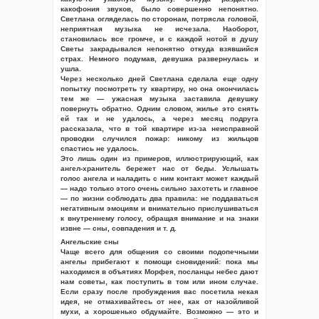
какофония звуков, было совершенно непонятно.
Светлана огляделась по сторонам, потрясла головой,
неприятная музыка не исчезала. Наоборот,
становилась все громче, и с каждой нотой в душу
Светы закрадывался непонятно откуда взявшийся
страх. Немного подумав, девушка развернулась и
ушла.
Через несколько дней Светлана сделала еще одну
попытку посмотреть ту квартиру, но она окончилась
тем же — ужасная музыка заставила девушку
повернуть обратно. Одним словом, жилье это снять
ей так и не удалось, а через месяц подруга
рассказала, что в той квартире из-за неисправной
проводки случился пожар: никому из жильцов
спастись не удалось.
Это лишь один из примеров, иллюстрирующий, как
ангел-хранитель бережет нас от беды. Услышать
голос ангела и наладить с ним контакт может каждый
— надо только этого очень сильно захотеть и главное
— по жизни соблюдать два правила: не поддаваться
негативным эмоциям и внимательно прислушиваться
к внутреннему голосу, обращая внимание и на знаки
извне — сны, совпадения и т. д.
Ангельские сны
Чаще всего для общения со своими подопечными
ангелы прибегают к помощи сновидений: пока мы
находимся в объятиях Морфея, посланцы небес дают
нам советы, как поступить в том или ином случае.
Если сразу после пробуждения вас посетила некая
идея, не отмахивайтесь от нее, как от назойливой
мухи, а хорошенько обдумайте. Возможно — это и