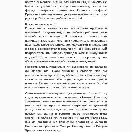
обитал в Москве. Ольга разыскала его, и каково же
было ее удивление, когда выяснилось, что в их
фирму требуется специалист Олиного профиля.
Придя на собеседование, девушка поняла, что это как
раз та работа, о которой она мечтала!
Как позвать ангела?
И все же в нашей жизни достаточно проблем и
огорчений: то денег нет, то на работе проблемы, то в
личной жизни нелады. В минуты отчаяния нам
начинает казаться, что ангел-хранитель оказывает
нам недостаточное внимание. Находятся и такие, кто
и вовсе сомневается в том, что у него есть небесный
покровитель. Вы как раз принадлежите к числу таких
людей? Тогда наш вам совет — первым делом
обратите внимание на собственное поведение.
Поразмыслите, правильно ли вы живете, не делаете
ли людям зла. Если придете к выводу, что вы
достойны помощи ангела, обратитесь к Всевышнему
с такой молитвой: «Господи, войди в этот дом и
позволь Твоим святым ангелам жить в нем. Чтобы
они защитили нас, и мы могли жить в мире.
А вот молитва самому ангелу-хранителю. Читайте ее,
когда нуждаетесь в его помощи: «Ангеле Христов,
хранителю мой святый и покровителю души и тела
моего, вся ми прости, елика согреших во днешний
день, и от всякого лукавствия противнаго ми врага
избави мя, да ни в коемже гресе прогневаю Бога
моего, но моли за мя, грешнаго и недостойнаго раба,
яко да достойна мя покажеши благости и милости
Всесвятыя Троицы и Матере Господа моего Иисуса
Христа и всех святых».