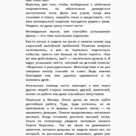
Мне голос был
Впрочем, для того, чтобы пообщаться с небесным
покровителем, не обязательно дожидаться
наступления ночи. Днем или утром, когда вам
тоскливо и плохо, закройте глаза и представьте, что
ваш легкокрылый защитник находится рядом с вами.
Увидите, на душе сразу станет легче.
Неожиданная мысль или случайно услышанная
фраза — это тоже ангельские подсказки.
Как-то ночью я сидела на кухне и ломала голову над
серьезной житейской проблемой. Решение вопроса
затягивалось, а мне не терпелось подстегнуть
события, просто сил больше не было терпеть. «Как
же мне действовать, как?» — мучительно думала я. И
вдруг услышала чей-то, похожий на детский голосок:
«Медленно и рассудительно». Впоследствии я не раз
говорила ангелу спасибо за совет. Ведь именно
благодаря ему мне удалось сдержаться и не
наломать дров.
Ангельская помощь часто приходит к нам через
других людей: старых знакомых, друзей, приятелей,
коллег по работе или даже случайных попутчиков.
Переехав в Москву, Ольга долго не могла найти
достойную работу. Туда, куда хотелось, ее не
приглашали, а те фирмы, в которые звали, — не
нравились девушке. Поиски продолжались несколько
месяцев. Когда отчаяние достигло высшей точки,
Ольга по телевизору увидела интервью некоего
Сергея Березина... Так же звали ее давнишнего
приятеля, которого девушка не видела много лет, но
который, по рассказам общих знакомых, давно уже