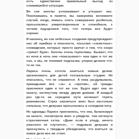
есть единственно правильный выход из
сложившейся ситуации.
Во сне ангелы успокаивают и утешают нас.
Покопавшись в памяти, вы наверняка вспомните
случай, когда, ложась спать совершенно разбитым,
просыпались умиротворенным и спокойным, с
четким ощущением того, что теперь все будет
хорошо.
И наконец, во сне небесные создания предупреждают
нас об ошибках и опасности, посылая «сюжетные»
сновидения, которые просто кричат о том, что скоро
«грянет буря». Ангелы очень терпеливы. Бывает, что
из ночи в ночь они «показывают» нам один и тот же
сон, а мы, не понимая подсказки, упорно делаем что-
то не так.
Лариса очень хотела заняться новым делом:
организовать для детей театральную студию. Но
опасалась, что не справится. А пока раздумывала,
прикидывая все «за» и «против», ей трижды
приснился один и тот же сон. Будто идет она по
канату, натянутому между двумя домами. И каждый
раз где-то на середине пути начинает терять
равновесие. Страх свалиться вниз был настолько
сильным, что девушка просыпалась в холодном поту.
Но однажды Ларисе приснилось, что она, балансируя
на канате, посмотрела вниз и увидела: там натянута
страховочная сетка. «Даже если я упаду, ничего
ужасного не случится», — подумала девушка и
проснулась с твердым убеждением, что взяться за
новое дело все же стоит.