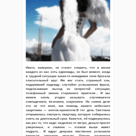
Никто, наверное, не станет спорить, что в жизни
каждого из нас хоть единожды, но был момент, когда
в трудной ситуации какая-то невидимая сила бросала
спасательный круг. Им мог стать странный сон,
подаривший надежду; случайно услышанная фраза,
подсказавшая выход из непростой ситуации;
телефонный звонок старинного приятеля... И мы
можем сколь угодно называть случившееся
совпадением, везением, озарением. На самом деле
это не что иное, как помощь нашего небесного
защитника — ангела-хранителя.В тот день Светлана
отправилась смотреть квартиру, которую собиралась
снять на длительный срок. Кажется, ей подвернулось
как раз то, что надо: недалеко от метро, деньги просят
умеренные, и главное — этажом выше живет
подруга... И вдруг девушка явственно услышала
какую-то ужасную музыку. Откуда раздается