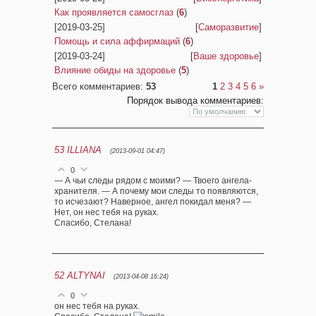
Как проявляется самосглаз
(
6
)
[2019-03-25]
[
Саморазвитие
]
Помощь и сила аффирмаций
(
6
)
[2019-03-24]
[
Ваше здоровье
]
Влияние обиды на здоровье
(
5
)
Всего комментариев
:
53
1
2
3
4
5
6
»
Порядок вывода комментариев:
53
ILLIANA
(2013-09-01 04:47)
0
— А чьи следы рядом с моими? — Твоего ангела-
хранителя. — А почему мои следы то появляются,
то исчезают? Наверное, ангел покидал меня? —
Нет, он нес тебя на руках.
Спасибо, Стелана!
52
ALTYNAI
(2013-04-08 16:24)
0
он нес тебя на руках.