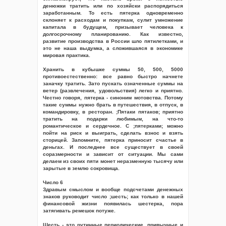
денюжки тратить или по хозяйски распорядиться
заработанным. То есть пятерка одновременно
склоняет к расходам и покупкам, сулит умножение
капитала в будущем, призывает человека к
долгосрочному планированию. Как известно,
развитие производства в России шло пятилетками, и
это не наша выдумка, а сложившаяся в экономике
мировая практика.
Хранить в кубышке суммы 50, 500, 5000
противоестественно: все равно быстро начнете
заначку тратить. Зато пускать означенные суммы на
ветер (развлечения, удовольствия) легко и приятно.
Честно говоря, пятерка - синоним мотовства. Потому
такие суммы нужно брать в путешествия, в отпуск, в
командировку, в ресторан. ;Пятаки пятаков; приятно
тратить на подарки любимым, на что-то
романтическое и сердечное. С ;пятерками; можно
пойти на риск и выиграть, сделать взнос и взять
сторицей. Запомните, пятерка приносит счастье в
деньгах. И последнее все существует в своей
соразмерности и зависит от ситуации. Мы сами
делаем из своих пяти монет неразменную тысячу или
зарытые в землю сокровища.
Число 6
Здравым смыслом и вообще подсчетами денежных
знаков руководит число ;шесть; как только в нашей
финансовой жизни появилась шестерка, пора
затягивать ремешок потуже.
Шесть - это рутинные периодические, привычные и