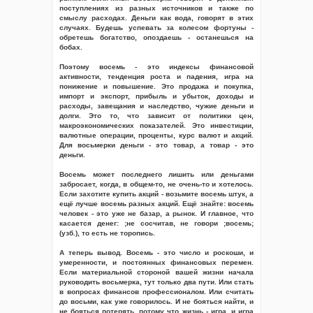
поступлениях из разных источников и также по
смыслу расходах. Деньги как вода, говорят в этих
случаях. Будешь успевать за колесом фортуны -
обретешь богатство, опоздаешь - останешься на
бобах.
Поэтому восемь - это индексы финансовой
активности, тенденция роста и падения, игра на
понижение и повышение. Это продажа и покупка,
импорт и экспорт, прибыль и убыток, доходы и
расходы, завещания и наследство, чужие деньги и
долги. Это то, что зависит от политики цен,
макроэкономических показателей. Это инвестиции,
валютные операции, проценты, курс валют и акций.
Для восьмерки деньги - это товар, а товар - это
деньги.
Восемь может последнего лишить или деньгами
забросает, когда, в общем-то, не очень-то и хотелось.
Если захотите купить акций - возьмите восемь штук, а
ещё лучше восемь разных акций. Ещё знайте: восемь
человек - это уже не базар, а рынок. И главное, что
касается денег: ;не сосчитав, не говори ;восемь;
(узб.), то есть не торопись.
А теперь вывод. Восемь - это число и роскоши, и
умеренности, и постоянных финансовых перемен.
Если материальной стороной вашей жизни начала
руководить восьмерка, тут только два пути. Или стать
в вопросах финансов профессионалом. Или считать
до восьми, как уже говорилось. И не бояться найти, и
не бояться потерять, потому что жизнь - игра, и игра