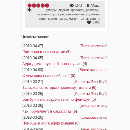
1642
Айрис
доходы
,
бюджет <россия>
,
расходы
,
источник доходов
,
виьрации чисел
,
магия
денег
,
магия чмсел
,
магия
,
траты
,
деньги
5.0
/
3
Читайте также
:
[2019-04-07]
[
Биоэнергетика
]
Растения в нашем доме
(
6
)
[2019-04-05]
[
Биоэнергетика
]
Аура дома - путь к благополучию
(
4
)
[2019-04-03]
[
Ваше здоровье
]
С чем связан лишний вес?
(
5
)
[2019-03-27]
[
Аспекты Фен-Шуй
]
Талисманы, которые привлекут деньги
(
6
)
[2019-03-26]
[
Аспекты Фен-Шуй
]
Бамбук и его воздействие по фен-шуй
(
5
)
[2019-03-25]
[
Биоэнергетика
]
Как проявляется самосглаз
(
6
)
[2019-03-25]
[
Саморазвитие
]
Помощь и сила аффирмаций
(
6
)
[2019-03-24]
[
Ваше здоровье
]