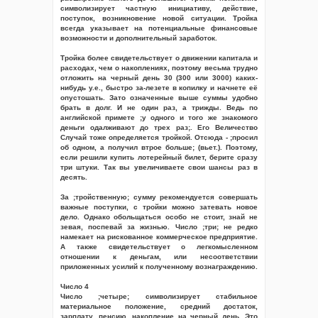
символизирует частную инициативу, действие,
поступок, возникновение новой ситуации. Тройка
всегда указывает на потенциальные финансовые
возможности и дополнительный заработок.
Тройка более свидетельствует о движении капитала и
расходах, чем о накоплениях, поэтому весьма трудно
отложить на черный день 30 (300 или 3000) каких-
нибудь у.е., быстро за-лезете в копилку и начнете её
опустошать. Зато означенные выше суммы удобно
брать в долг. И не один раз, а трижды. Ведь по
английской примете ;у одного и того же знакомого
деньги одалживают до трех раз;. Его Величество
Случай тоже определяется тройкой. Отсюда - ;просил
об одном, а получил втрое больше; (вьет.). Поэтому,
если решили купить лотерейный билет, берите сразу
три штуки. Так вы увеличиваете свои шансы раз в
десять.
За ;тройственную; сумму рекомендуется совершать
важные поступки, с тройки можно затевать новое
дело. Однако обольщаться особо не стоит, знай не
зевая, поспевай за жизнью. Число ;три; не редко
намекает на рискованное коммерческое предприятие.
А также свидетельствует о легкомысленном
отношении к деньгам, или несоответствии
приложенных усилий к полученному вознаграждению.
Число 4
Число ;четыре; символизирует стабильное
материальное положение, средний достаток,
зарплату, пенсию, накопление на черный день. Это