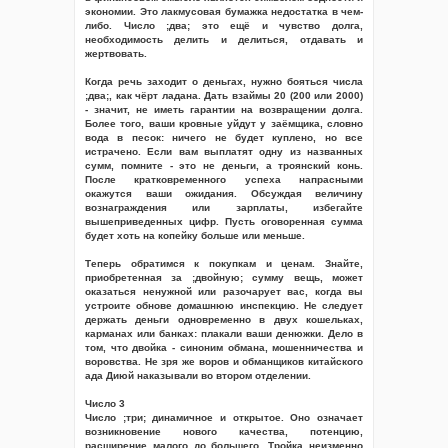
экономии. Это лакмусовая бумажка недостатка в чем-
либо. Число ;два; это ещё и чувство долга,
необходимость делить и делиться, отдавать и
жертвовать.
Когда речь заходит о деньгах, нужно бояться числа
;два;, как чёрт ладана. Дать взаймы 20 (200 или 2000)
- значит, не иметь гарантии на возвращении долга.
Более того, ваши кровные уйдут у заёмщика, словно
вода в песок: ничего не будет куплено, но все
истрачено. Если вам выплатят одну из названных
сумм, помните - это не деньги, а троянский конь.
После кратковременного успеха напрасными
окажутся ваши ожидания. Обсуждая величину
вознаграждения или зарплаты, избегайте
вышеприведенных цифр. Пусть оговоренная сумма
будет хоть на копейку больше или меньше.
Теперь обратимся к покупкам и ценам. Знайте,
приобретенная за ;двойную; сумму вещь, может
оказаться ненужной или разочарует вас, когда вы
устроите обнове домашнюю инспекцию. Не следует
держать деньги одновременно в двух кошельках,
карманах или банках: плакали ваши денюжки. Дело в
том, что двойка - синоним обмана, мошенничества и
воровства. Не зря же воров и обманщиков китайского
ада Диюй наказывали во втором отделении.
Число 3
Число ;три; динамичное и открытое. Оно означает
возникновение нового качества, потенцию,
расширение малого до большего. Тройка неизменно