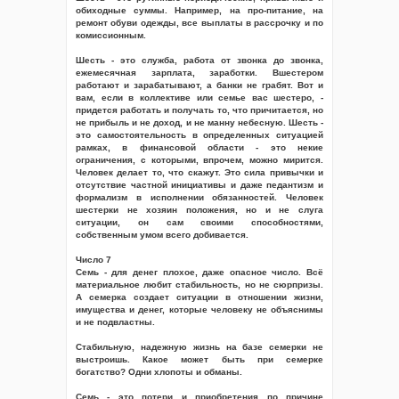
обиходные суммы. Например, на про-питание, на
ремонт обуви одежды, все выплаты в рассрочку и по
комиссионным.
Шесть - это служба, работа от звонка до звонка,
ежемесячная зарплата, заработки. Вшестером
работают и зарабатывают, а банки не грабят. Вот и
вам, если в коллективе или семье вас шестеро, -
придется работать и получать то, что причитается, но
не прибыль и не доход, и не манну небесную. Шесть -
это самостоятельность в определенных ситуацией
рамках, в финансовой области - это некие
ограничения, с которыми, впрочем, можно мирится.
Человек делает то, что скажут. Это сила привычки и
отсутствие частной инициативы и даже педантизм и
формализм в исполнении обязанностей. Человек
шестерки не хозяин положения, но и не слуга
ситуации, он сам своими способностями,
собственным умом всего добивается.
Число 7
Семь - для денег плохое, даже опасное число. Всё
материальное любит стабильность, но не сюрпризы.
А семерка создает ситуации в отношении жизни,
имущества и денег, которые человеку не объяснимы
и не подвластны.
Стабильную, надежную жизнь на базе семерки не
выстроишь. Какое может быть при семерке
богатство? Одни хлопоты и обманы.
Семь - это потери и приобретения по причине