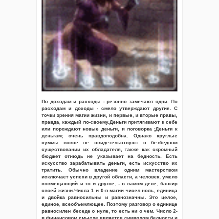
По доходам и расходы - резонно замечают одни. По
расходам и доходы - смело утверждают другие. С
точки зрения магии жизни, и первые, и вторые правы,
правда, каждый по-своему.Деньги притягивают к себе
или порождают новые деньги, и поговорка ;Деньги к
деньгам; очень правдоподобна. Однако круглые
суммы вовсе не свидетельствуют о безбедном
существовании их обладателя, также как скромный
бюджет отнюдь не указывает на бедность. Есть
искусство зарабатывать деньги, есть искусство их
тратить. Обычно владение одним мастерством
исключает успехи в другой области, а человек, умело
совмещающий и то и другое, - в самом деле, банкир
своей жизни.Числа 1 и 0-в магии чисел ноль, единица
и двойка равносильны и равнозначны. Это целое,
единое, всеобъемлющее. Поэтому разговор о единице
равносилен беседе о нуле, то есть ни о чем. Число 2-
в финансовом смысле является символом бедности и