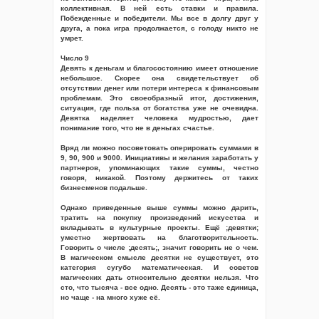
коллективная. В ней есть ставки и правила.
Побежденные и победители. Мы все в долгу друг у
друга, а пока игра продолжается, с голоду никто не
умрет.
Число 9
Девять к деньгам и благосостоянию имеет отношение
небольшое. Скорее она свидетельствует об
отсутствии денег или потери интереса к финансовым
проблемам. Это своеобразный итог, достижения,
ситуация, где польза от богатства уже не очевидна.
Девятка наделяет человека мудростью, дает
понимание того, что не в деньгах счастье.
Вряд ли можно посоветовать оперировать суммами в
9, 90, 900 и 9000. Инициативы и желания заработать у
партнеров, упоминающих такие суммы, честно
говоря, никакой. Поэтому держитесь от таких
бизнесменов подальше.
Однако приведенные выше суммы можно дарить,
тратить на покупку произведений искусства и
вкладывать в культурные проекты. Ещё ;девятки;
уместно жертвовать на благотворительность.
Говорить о числе ;десять;, значит говорить не о чем.
В магическом смысле десятки не существует, это
категория сугубо математическая. И советов
магических дать относительно десятки нельзя. Что
сто, что тысяча - все одно. Десять - это таже единица,
но чаще - на много хуже её.