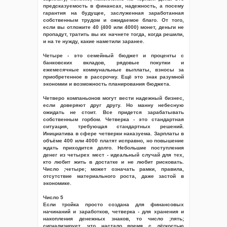
предсказуемость в финансах, надежность, а посему
гарантия на будущее, заслуженная заработанная
собственным трудом и ожидаемое благо. От того,
если вы отложите 40 (400 или 4000) монет, деньги не
пропадут, тратить вы их начнете тогда, когда решили,
и на те нужду, какие наметили заранее.
Четыре - это семейный бюджет и проценты с
банковских вкладов, рядовые покупки и
ежемесячные коммунальные выплаты, взносы за
приобретенное в рассрочку. Ещё это знак разумной
экономии и возможность планирования бюджета.
Четверо компаньонов могут вести надежный бизнес,
если доверяют друг другу. Но манну небесную
ожидать не стоит. Все придется зарабатывать
собственным горбом. Четверка - это стандартная
ситуация, требующая стандартных решений.
Инициатива в сфере четверки наказуема. Зарплаты в
объёме 400 или 4000 платят исправно, но повышение
ждать приходится долго. Небольшие поступления
денег из четырех мест - идеальный случай для тех,
кто любит жить в достатке и не любит рисковать.
Число ;четыре; может означать рамки, правила,
отсутствие материального роста, даже застой в
экономике.
Число 5
Если тройка просто создана для финансовых
начинаний и заработков, четверка - для хранения и
накопления денежных знаков, то число ;пять;
сигнализирует, что настало время с лёгкостью