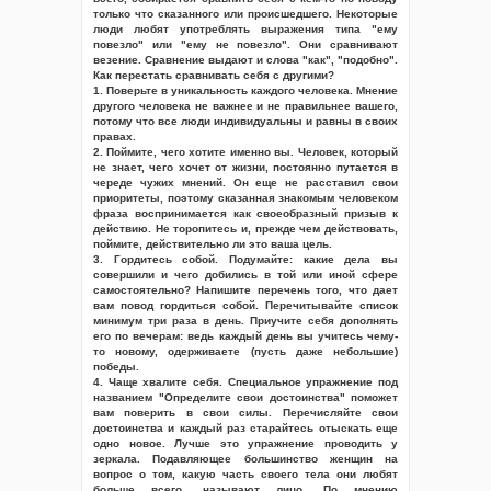
только что сказанного или происшедшего. Некоторые
люди любят употреблять выражения типа "ему
повезло" или "ему не повезло". Они сравнивают
везение. Сравнение выдают и слова "как", "подобно".
Как перестать сравнивать себя с другими?
1. Поверьте в уникальность каждого человека. Мнение
другого человека не важнее и не правильнее вашего,
потому что все люди индивидуальны и равны в своих
правах.
2. Поймите, чего хотите именно вы. Человек, который
не знает, чего хочет от жизни, постоянно путается в
череде чужих мнений. Он еще не расставил свои
приоритеты, поэтому сказанная знакомым человеком
фраза воспринимается как своеобразный призыв к
действию. Не торопитесь и, прежде чем действовать,
поймите, действительно ли это ваша цель.
3. Гордитесь собой. Подумайте: какие дела вы
совершили и чего добились в той или иной сфере
самостоятельно? Напишите перечень того, что дает
вам повод гордиться собой. Перечитывайте список
минимум три раза в день. Приучите себя дополнять
его по вечерам: ведь каждый день вы учитесь чему-
то новому, одерживаете (пусть даже небольшие)
победы.
4. Чаще хвалите себя. Специальное упражнение под
названием "Определите свои достоинства" поможет
вам поверить в свои силы. Перечисляйте свои
достоинства и каждый раз старайтесь отыскать еще
одно новое. Лучше это упражнение проводить у
зеркала. Подавляющее большинство женщин на
вопрос о том, какую часть своего тела они любят
больше всего, называют лицо. По мнению