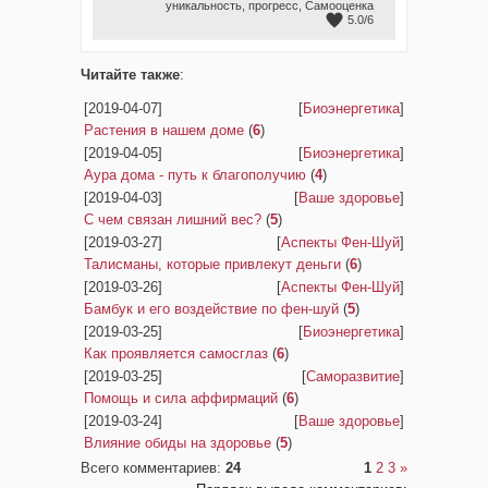
уникальность
,
прогресс
,
Самооценка
5.0
/
6
Читайте также
:
[2019-04-07]
[
Биоэнергетика
]
Растения в нашем доме
(
6
)
[2019-04-05]
[
Биоэнергетика
]
Аура дома - путь к благополучию
(
4
)
[2019-04-03]
[
Ваше здоровье
]
С чем связан лишний вес?
(
5
)
[2019-03-27]
[
Аспекты Фен-Шуй
]
Талисманы, которые привлекут деньги
(
6
)
[2019-03-26]
[
Аспекты Фен-Шуй
]
Бамбук и его воздействие по фен-шуй
(
5
)
[2019-03-25]
[
Биоэнергетика
]
Как проявляется самосглаз
(
6
)
[2019-03-25]
[
Саморазвитие
]
Помощь и сила аффирмаций
(
6
)
[2019-03-24]
[
Ваше здоровье
]
Влияние обиды на здоровье
(
5
)
Всего комментариев
:
24
1
2
3
»