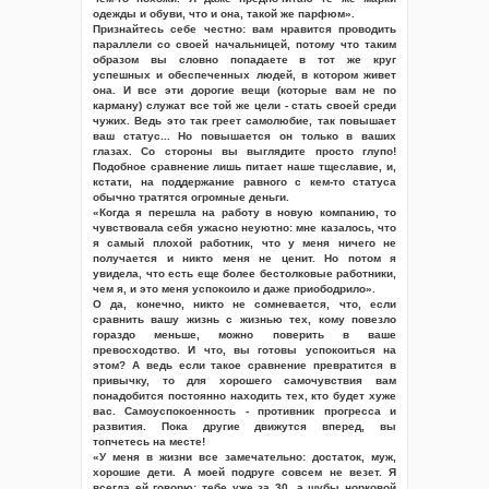
одежды и обуви, что и она, такой же парфюм».
Признайтесь себе честно: вам нравится проводить
параллели со своей начальницей, потому что таким
образом вы словно попадаете в тот же круг
успешных и обеспеченных людей, в котором живет
она. И все эти дорогие вещи (которые вам не по
карману) служат все той же цели - стать своей среди
чужих. Ведь это так греет самолюбие, так повышает
ваш статус... Но повышается он только в ваших
глазах. Со стороны вы выглядите просто глупо!
Подобное сравнение лишь питает наше тщеславие, и,
кстати, на поддержание равного с кем-то статуса
обычно тратятся огромные деньги.
«Когда я перешла на работу в новую компанию, то
чувствовала себя ужасно неуютно: мне казалось, что
я самый плохой работник, что у меня ничего не
получается и никто меня не ценит. Но потом я
увидела, что есть еще более бестолковые работники,
чем я, и это меня успокоило и даже приободрило».
О да, конечно, никто не сомневается, что, если
сравнить вашу жизнь с жизнью тех, кому повезло
гораздо меньше, можно поверить в ваше
превосходство. И что, вы готовы успокоиться на
этом? А ведь если такое сравнение превратится в
привычку, то для хорошего самочувствия вам
понадобится постоянно находить тех, кто будет хуже
вас. Самоуспокоенность - противник прогресса и
развития. Пока другие движутся вперед, вы
топчетесь на месте!
«У меня в жизни все замечательно: достаток, муж,
хорошие дети. А моей подруге совсем не везет. Я
всегда ей говорю: тебе уже за 30, а шубы норковой