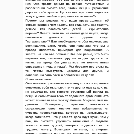
нет. Она тратит деньги на всякие путешествия и
развлечения вместо того, чтобы вещи и украшения
дорогие себе купить. Ну, как она при этом надеется
замуж удачно выйти и устроить свою жизнь?»
Почему вы решили, что ваши представления об
образе жизни: в чем ходить, как отдыхать, как тратить
деньги, как воспитывать детей - единственно
верные? Знаете, чего вы на самом деле ищете, когда
пытаетесь доказать, что другие живут
"неправильно"? Вам необходимо, чтобы окружающие
восхищались вами, чтобы они признали, что вы и
правда являетесь примером для подражания. А
знаете, на что это похоже? Это все равно, что быть
марионеткой, позволяя другим людям дергать за
нитки: вы вроде бы двигаетесь, но именно нитки
определяют, куда и когда". Мы бросаем все силы на
то, чтобы выступать идеалом для других, и
совершенно забываем о собственных целях.
Совет психолога
Отказываясь признавать свои недостатки и стремясь
успокоить себя мыслью, что «у других еще хуже», вы
не замечаете, как теряете объективный взгляд на
вещи. А если откажетесь от подобного сравнения, это
может принести вам гораздо больше бонусов, чем вы
думаете. Во-первых, перестав навязывать
окружающим свое мнение или избавившись от
чувства превосходства, которое вы испытываете,
когда замечаете, что у кого-то дела идут хуже, чем у
вас, вы сможете улучшить отношения с людьми,
завести новых друзей, которые поддержат вас в
трудную минуту. Во-вторых, те силы, та энергия,
которая уходила раньше на сравнение, осуждение