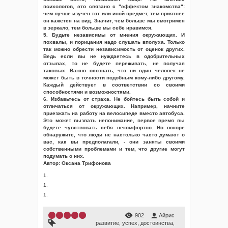
психологов, это связано с "эффектом знакомства":
чем лучше изучен тот или иной предмет, тем приятнее
он кажется на вид. Значит, чем больше мы смотримся
в зеркало, тем больше мы себе нравимся.
5. Будьте независимы от мнения окружающих. И
похвалы, и порицания надо слушать вполуха. Только
так можно обрести независимость от оценок других.
Ведь если вы не нуждаетесь в одобрительных
отзывах, то не будете переживать, не получая
таковых. Важно осознать, что ни один человек не
может быть в точности подобным кому-либо другому.
Каждый действует в соответствии со своими
способностями и возможностями.
6. Избавьтесь от страха. Не бойтесь быть собой и
отличаться от окружающих. Например, начните
приезжать на работу на велосипеде вместо автобуса.
Это может вызвать непонимание, первое время вы
будете чувствовать себя некомфортно. Но вскоре
обнаружите, что люди не настолько часто думают о
вас, как вы предполагали, - они заняты своими
собственными проблемами и тем, что другие могут
подумать о них.
Автор: Оксана Трифонова
1.
1.
1.
902
Айрис
развитие
,
успех
,
достоинства
,