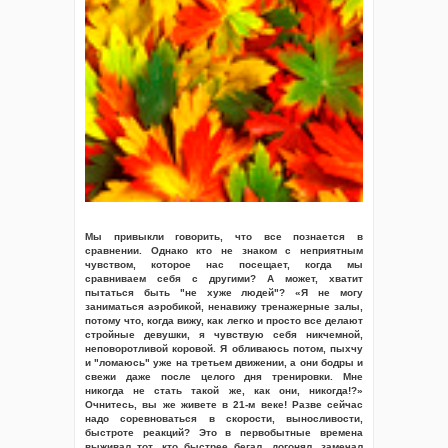
Мы привыкли говорить, что все познается в
сравнении. Однако кто не знаком с неприятным
чувством, которое нас посещает, когда мы
сравниваем себя с другими? А может, хватит
пытаться быть "не хуже людей"? «Я не могу
заниматься аэробикой, ненавижу тренажерные залы,
потому что, когда вижу, как легко и просто все делают
стройные девушки, я чувствую себя никчемной,
неповоротливой коровой. Я обливаюсь потом, пыхчу
и "ломаюсь" уже на третьем движении, а они бодры и
свежи даже после целого дня тренировки. Мне
никогда не стать такой же, как они, никогда!?»
Очнитесь, вы же живете в 21-м веке! Разве сейчас
надо соревноваться в скорости, выносливости,
быстроте реакций? Это в первобытные времена
выживал тот, кто быстрее бегал, догонял, замечал