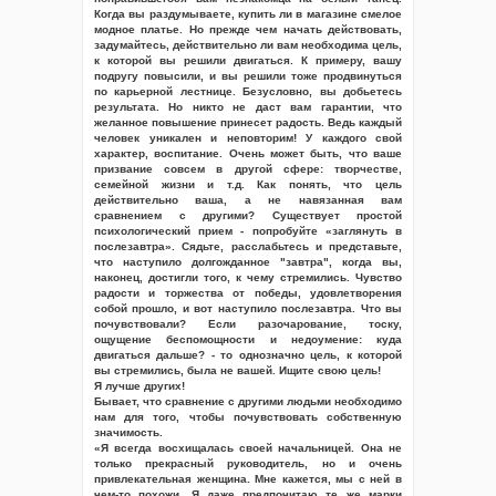
Когда вы раздумываете, купить ли в магазине смелое
модное платье. Но прежде чем начать действовать,
задумайтесь, действительно ли вам необходима цель,
к которой вы решили двигаться. К примеру, вашу
подругу повысили, и вы решили тоже продвинуться
по карьерной лестнице. Безусловно, вы добьетесь
результата. Но никто не даст вам гарантии, что
желанное повышение принесет радость. Ведь каждый
человек уникален и неповторим! У каждого свой
характер, воспитание. Очень может быть, что ваше
призвание совсем в другой сфере: творчестве,
семейной жизни и т.д. Как понять, что цель
действительно ваша, а не навязанная вам
сравнением с другими? Существует простой
психологический прием - попробуйте «заглянуть в
послезавтра». Сядьте, расслабьтесь и представьте,
что наступило долгожданное "завтра", когда вы,
наконец, достигли того, к чему стремились. Чувство
радости и торжества от победы, удовлетворения
собой прошло, и вот наступило послезавтра. Что вы
почувствовали? Если разочарование, тоску,
ощущение беспомощности и недоумение: куда
двигаться дальше? - то однозначно цель, к которой
вы стремились, была не вашей. Ищите свою цель!
Я лучше других!
Бывает, что сравнение с другими людьми необходимо
нам для того, чтобы почувствовать собственную
значимость.
«Я всегда восхищалась своей начальницей. Она не
только прекрасный руководитель, но и очень
привлекательная женщина. Мне кажется, мы с ней в
чем-то похожи. Я даже предпочитаю те же марки