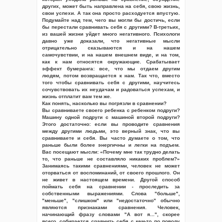
других, может быть направлена на себя, свою жизнь,
свои успехи. А так она просто расходуется впустую.
Подумайте над тем, чего вы могли бы достичь, если
бы перестали сравнивать себя с другими? В-третьих,
из вашей жизни уйдет много негативного. Психологи
давно уже доказали, что негативные мысли
отрицательно сказываются и на нашем
самочувствии, и на нашем внешнем виде, и на том,
как к нам относятся окружающие. Срабатывает
эффект бумеранга: все, что мы отдаем другим
людям, потом возвращается к нам. Так что, вместо
того чтобы сравнивать себя с другими, научитесь
сочувствовать их неудачам и радоваться успехам, и
жизнь отплатит вам тем же.
Как понять, насколько вы погрязли в сравнении?
Вы сравниваете своего ребенка с ребенком подруги?
Машину одной подруги с машиной второй подруги?
Этого достаточно: если вы проводите сравнения
между другими людьми, это верный знак, что вы
сравниваете и себя. Вы часто думаете о том, что
раньше были более энергичны и легки на подъем.
Вас посещают мысли: «Почему мне так трудно делать
то, что раньше не составляло никаких проблем?»
Занимаясь такими сравнениями, человек не может
оторваться от воспоминаний, от своего прошлого. Он
не живет в настоящем времени. Другой способ
поймать себя на сравнении - проследить за
собственными выражениями. Слова "больше",
"меньше", "слишком" или "недостаточно" обычно
являются признаками сравнения. Человек,
начинающий фразу словами "А вот я...", скорее
всего, собирается сравнить себя с кем-то по поводу