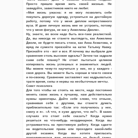
Просто пришло время жить своей жизнью. Не
завидуйте, завистников никто не любит.
«Моя жизнь ужасна: я не могу позволить себе
покупать дорогую одежду, устроиться на достойную
работу, потому что у меня диплом непрестижного
вуза. И даже личную жизнь мне не устроить, потому
что у меня фигура, не как у Анжелины Джоли».
Ну, знаете, во всем надо быть все-таки реалисткой.
Да, вы никогда не станете выглядеть, как Анжелина
Джоли, не будете писать стихи, как Анна Ахматова, и
вряд ли сумеете превзойти на катке Татьяну Навку.
Признайте это - вот и все. И почему вы выбрали для
сравнения столь высокие идеалы? Зачем так задрали
сами себе планку? Не стоит пытаться целиком
копировать жизнь успешных и знаменитых людей.
Мы можем чему-то научиться у них, но у каждого -
своя дорога. Вы можете быть хороши в чем-то своем
и по-своему. Сравнение заставляет нас надрываться,
тратя время, силы и нервы на несбыточные мечты.
Совет психолога
Для того чтобы не стоять на месте, надо постоянно
менять свою жизнь к лучшему, нам действительно
нужны ориентиры. Дайте себе слово, что отныне,
сравнивая себя с другими, вы станете думать
приблизительно так: «Если это получилось у нее,
смогу и я». «А что, я хуже других, что ли?». В каких
случаях это стоит себе сказать? Когда нужно
решиться на что-нибудь неординарное. Когда вы
устраиваетесь на престижную работу. Когда сдаете
на водительские права или проходите какой-либо
другой экзамен. Когда вы хотите пригласить
понравившегося вам незнакомца на белый танец.