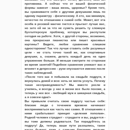
противника. А сейчас что от вашей физической
формы зависит - ваша жизнь, здоровье? Кроме того,
вы сравниваете себя с другими девушками лишь по
одному параметру - физическому. А это, как минимум,
нечестно по отношению к самой себе. Может, вот эта
особа в розовой маечке гнется и прыгает лучше вас,
но зато ей ни за что не суметь решить ту сложную
бухгалтерскую проблему, которую вы распутали
сегодня на работе. Хотя, с другой стороны, возможно,
она прекрасная пианистка или пишет красивые
картины? Видите, любое сравнение слишком
односторонне! Так что лучше ставить себе разумные
цели - не стать точно такой же, как спортивные
девушки, а, скажем, делать каждый день на одно
упражнение больше. И меньше смотрите по сторонам
во время занятий! Подобное сравнение унижает вас и
вгоняет в депрессию - руки опускаются именно после
таких наблюдений.
«После того как я побывала на свадьбе подруги, я
вернулась домой и всю ночь не могла уснуть. Почему
такая несправедливость? Мы вместе росли и
учились, и всегда у нас в жизни все было похоже, а
теперь у нее все - любящий муж и шикарная свадьба,
а я совсем одна!»
Вы привыкли считать свою подругу частью себя:
близкие люди с течением времени начинают
восприниматься как часть нас самих. В отношениях с
ними срабатывает принцип «деления пополам».
Родной человек страдает - страдаете и вы, радуется -
вы тоже должны радоваться. Так порадуйтесь за
подругу! Да, теперь ваши пути разошлись, такое
часто бывает даже с самыми близкими людьми.