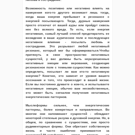
Возможность позитивно или негативно влиять на
намерения кого-то другого возникает лишь тогда,
когда ваша энергия пребывает в резонансе с
энергией посылающего. Тогда, дурные намерения
просто отскочат от вашей ауры или пройдут сквозь
нее без всякого вреда. То есть, если энергия
негативная, самый лучший способ предотвратить ее
вхождение в ваше аурическое поле и последующее
негативное влияние - посылать любовь и
сострадание. Это разрывает любой негативный
резонанс, который мог бы сформироваться.Чтобы
притянуть в свое пространство негативных
сущностей, у вас должны быть неразрешенные
негативные эмоции или верования, создающие
резонансное поле с темными сущностями. Как можно
определить, посылает ли вам кто-то негативную
энергию? Конечно, это зависит от уровня вашего
осознания и того, что происходит в вашей жизни.
Если вы постоянно думаете о ком-то, и испытываете
негативные эмоции, обычно вам несвойственные,
это может быть сигналом получения негативных
энергетических паттернов.
Мыслеформы сильнее, чем энергетические
паттерны, более конкретные и направленные. Во
многом они напоминают сущностей - обладают
некоторой степенью разума и духовной энергии. Но, в
общем, по сравнению с сущностями, они просто
рудиментарные формы. Они обретают собственную
жизнь и часто ошибочно принимаются за
сущностей.Мыслеформы могут плавать на