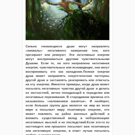
Сильно гневающиеся души могут направлять
«кинжалы» негативного намерения тем, кого
презирают или ревнуют. Эти негативные энергии
могут восприниматься другими чувствительными
Душами. Если те, на кого направлена негативная
энергия, чувствительные или ясновидящие, они могут
воспринимать это как нападение.Полная энергии
душа может направлять энергетические паттерны
другой душе и заставлять реагировать или отвечать
на эту энергию. Имеются примеры, когда душа может
посылать негативные чувства другой душе и делать
ее несчастной, вечно попадающей в переделки или
негативные переживания. В стародавние времена это
называлось «наложением заклятья». И наоборот,
если большая группа душ молится на мир во всем
мире и посылает миру позитивную энергию, это
может повлиять на район военных действий и
вложить существенный вклад в нейтрализацию
негативных мыслей и их последствий.Если кто-то из
настоящего или прошлого посылает вам позитивную
или негативную энергию, в ответ лучше посылать
любовь и сострадание.