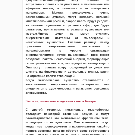
астральных планах или двигаться в ментальные или
эфирные планы, в зависимости от конкретных
мыслеформ. Мысли, проецируемые очень
разгневанными душами, могут обладать большой
кинетической энергией и, скорее всего, будут уходить
на темные под-планы астральных сфер, где будут
скитаться, притягиваясь к разным существам или
местам.Многие души не могут отличить
энергетические паттерны от мыслеформ и
негативных сущностей. Главная разница между
простыми энергетическими паттернами и
мыслеформами в уровне организации
энергии.Например, грубо выраженный гнев может
создавать пакеты негативной энергии, формирующие
геометрический паттерн, исходящий из нападающего.
Они могут плавать вокруг создающей их души или
улетать на физические и астральные планы, влияя
на огромные количества людей.
Когда человеческое существо сталкивается с
негативными энергетическими паттернами, они
внедряются в ауру человека и вызывают ощущение
дискомфорта.
Закон кармического воздаяния - закон бинара
С другой стороны, негативные мыслеформы
обладают некоторой степенью разума и могут
рассматриваться как ментальные фрагменты тела,
исходящие от нападающего. Они возникают тогда,
когда гнев провоцируется и накапливается какой-то
период времени, пока не обретет свою собственную
жизнь. Мысли могут быть очень напряженными и