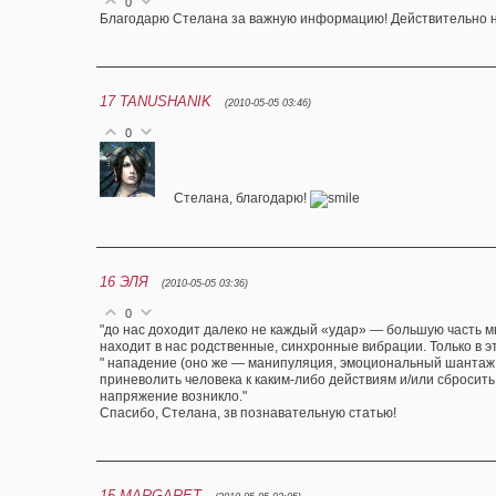
0
Благодарю Стелана за важную информацию! Действительно на
17
TANUSHANIK
(2010-05-05 03:46)
0
Стелана, благодарю!
16
ЭЛЯ
(2010-05-05 03:36)
0
"до нас доходит далеко не каждый «удар» — большую часть м
находит в нас родственные, синхронные вибрации. Только в э
" нападение (оно же — манипуляция, эмоциональный шантаж, 
приневолить человека к каким-либо действиям и/или сбросит
напряжение возникло."
Спасибо, Стелана, зв познавательную статью!
15
MARGARET