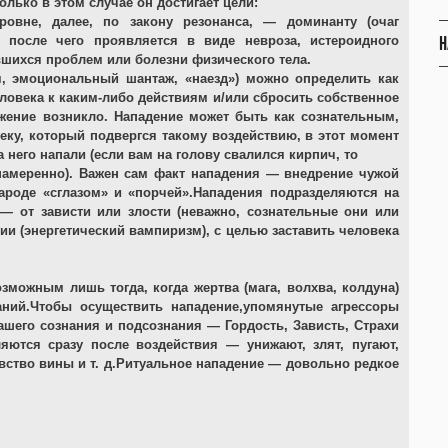
лько в этом случае он достигает цели:
ровне, далее, по закону резонанса, — доминанту (очаг
Н
 после чего проявляется в виде невроза, истероидного
вшихся проблем или болезни физического тела.
, эмоциональный шантаж, «наезд») можно определить как
ловека к каким-либо действиям и/или сбросить собственное
яжение возникло. Нападение может быть как сознательным,
еку, который подвергся такому воздействию, в этот момент
него напали (если вам на голову свалился кирпич, то
 намеренно). Важен сам факт нападения — внедрение чужой
народе «сглазом» и «порчей».Нападения подразделяются на
— от зависти или злости (неважно, сознательные они или
ии (энергетический вампиризм), с целью заставить человека
зможным лишь тогда, когда жертва (мага, волхва, колдуна)
аний.Чтобы осуществить нападение,упомянутые агрессоры
шего сознания и подсознания — Гордость, Зависть, Страхи
ются сразу после воздействия — унижают, злят, пугают,
вство вины и т. д.Ритуальное нападение — довольно редкое