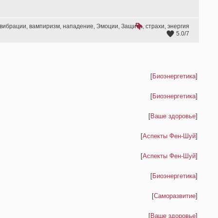
вибрации
,
вампиризм
,
нападение
,
Эмоции
,
Защита
,
страхи
,
энергия
5.0
/
7
[
Биоэнергетика
]
[
Биоэнергетика
]
[
Ваше здоровье
]
[
Аспекты Фен-Шуй
]
[
Аспекты Фен-Шуй
]
[
Биоэнергетика
]
[
Саморазвитие
]
[
Ваше здоровье
]