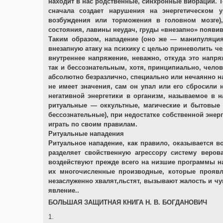
находит в нас родственные, синхронные вибрации. То
сначала создает нарушения на энергетическом у
возбуждения или торможения в головном мозге),
состояния, лавины неудач, груды «внезапно» появи
Таким образом, нападение (оно же — манипуляция
внезапную атаку на психику с целью приневолить че
внутреннее напряжение, неважно, откуда это напр
так и бессознательным, хотя, принципиально, челов
абсолютно безразлично, специально или нечаянно на 
не имеет значения, сам он упал или его сбросили
негативной энергетики в организм, называемое в 
ритуальные — оккультные, магические и бытовые 
бессознательные), при недостатке собственной энерг
играть по своим правилам.
Ритуальные нападения
Ритуальное нападение, как правило, оказывается во
разделяет свойственную агрессору систему веров
воздействуют прежде всего на низшие программы на
их многочисленные производные, которые проявля
незаслуженно хвалят,льстят, вызывают жалость и чу
явление..
БОЛЬШАЯ ЗАЩИТНАЯ КНИГА Н. В. БОГДАНОВИЧ
1.