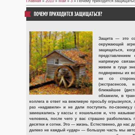
Главная
»
2010
»
Май
»
3
» Почему приходится защищать
ПОЧЕМУ ПРИХОДИТСЯ ЗАЩИЩАТЬСЯ?
Защита — это со
окружающей агре
защищаться, ког
представлением
напрямую связан
живем в гуще эн
подвержены их во
не со стороны
(экстрасенсов,
ближайшее (дис
обхамили, в тран
коллега в ответ на вежливую просьбу огрызнулся,
раз «надавили» и не дали поступить по-своему,у
замешкались у кассы с кошельком и, что называе
человека, после чего у вас страшно разболелась 
десятки и сотни. Это — жизнь. Естественно, до нас д
далеко не каждый «удар» — большую часть мы авто