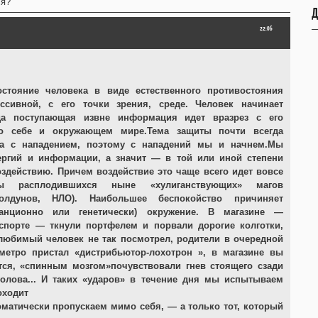
ся?
Д
22:06
стояние человека в виде естественного противостояния
ссивной, с его точки зрения, среде. Человек начинает
да поступающая извне информация идет вразрез с его
 о себе и окружающем мире.Тема защиты почти всегда
а с нападением, поэтому с нападений мы и начнем.Мы
ергий и информации, а значит — в той или иной степени
здействию. Причем воздействие это чаще всего идет вовсе
 расплодившихся ныне «хулиганствующих» магов
 колдунов, НЛО). Наибольшее беспокойство причиняет
танционно или генетически) окружение. В магазине —
спорте — ткнули портфелем и порвали дорогие колготки,
 любимый человек не так посмотрел, родители в очередной
 метро пристал «дистрибьютор-лохотрон », в магазине вы
тся, «спинным мозгом»почувствовали гнев стоящего сзади
голова... И таких «ударов» в течение дня мы испытываем
оходит
матически пропускаем мимо себя, — а только тот, который