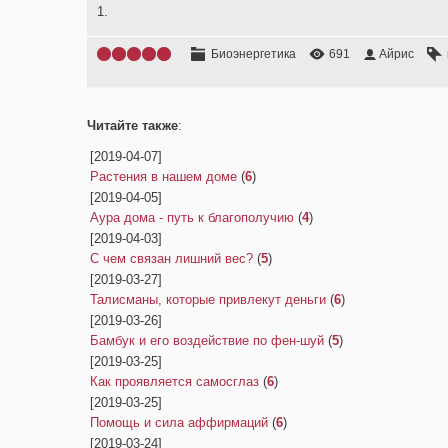
1.
Биоэнергетика
691
Айрис
Читайте также
:
[2019-04-07]
Растения в нашем доме
(
6
)
[2019-04-05]
Аура дома - путь к благополучию
(
4
)
[2019-04-03]
С чем связан лишний вес?
(
5
)
[2019-03-27]
Талисманы, которые привлекут деньги
(
6
)
[2019-03-26]
Бамбук и его воздействие по фен-шуй
(
5
)
[2019-03-25]
Как проявляется самосглаз
(
6
)
[2019-03-25]
Помощь и сила аффирмаций
(
6
)
[2019-03-24]