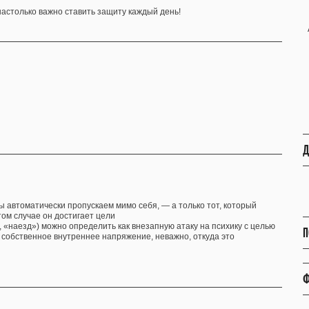
столько важно ставить защиту каждый день!
Д
ы автоматически пропускаем мимо себя, — а только тот, который
том случае он достигает цели
«наезд») можно определить как внезапную атаку на психику с целью
П
ь собственное внутреннее напряжение, неважно, откуда это
Ф