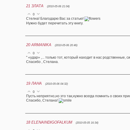
21
ЗЛАТА
(2010-05-06 21:04)
0
Стелна! Благодарю Вас за статью!
Нужно будет перечитать эту книгу.
20
ARMANIKA
(2010-05-06 20:46)
0
" «удар» ,... только тот, который находит в нас родственные, 
Спасибо , Стелана.
19
ЛАНА
(2010-05-06 04:32)
0
Пусть неприятно,но это так,нужно всегда помнить о своих п
Спасибо, Стелана!
18
ELENAINDIGOFALKUM
(2010-05-05 16:34)