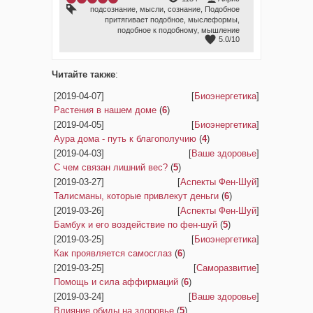
подсознание
,
мысли
,
сознание
,
Подобное
притягивает подобное
,
мыслеформы
,
подобное к подобному
,
мышление
5.0
/
10
Читайте также
:
[2019-04-07]
[
Биоэнергетика
]
Растения в нашем доме
(
6
)
[2019-04-05]
[
Биоэнергетика
]
Аура дома - путь к благополучию
(
4
)
[2019-04-03]
[
Ваше здоровье
]
С чем связан лишний вес?
(
5
)
[2019-03-27]
[
Аспекты Фен-Шуй
]
Талисманы, которые привлекут деньги
(
6
)
[2019-03-26]
[
Аспекты Фен-Шуй
]
Бамбук и его воздействие по фен-шуй
(
5
)
[2019-03-25]
[
Биоэнергетика
]
Как проявляется самосглаз
(
6
)
[2019-03-25]
[
Саморазвитие
]
Помощь и сила аффирмаций
(
6
)
[2019-03-24]
[
Ваше здоровье
]
Влияние обиды на здоровье
(
5
)