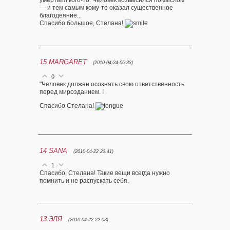
умертвил кого-то. Человек возвысился помыслом
— и тем самым кому-то оказал существенное
благодеяние...
Спасибо большое, Стелана!
15
MARGARET
(2010-04-24 06:33)
0
"Человек должен осознать свою ответственность
перед мирозданием. !
Спасибо Стелана!
14
SANA
(2010-04-22 23:41)
1
Спасибо, Стелана! Такие вещи всегда нужно
помнить и не распускать себя.
13
ЭЛЯ
(2010-04-22 22:08)