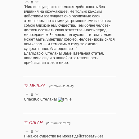
0
"Никакое существо не может действовать без
влияния на окружающее. Не только каждым
действием возмущает оно различные слои
атмосферы, но своими устремлениями влечет за
собою близкие ему существа. Тем более человек
должен осознать свою ответственность перед
мирозданием. Человек пал духом — и тем самым,
может быть, умертвил кого-то. Человек возвысился
помыслом — и тем самым кому-то оказал
существенное благодеяние..."
Благодарю, Стелана! Замечательная статья,
напоминающая о нашей ответственности
прибывания в этом мире.
12
МЫШКА
(2010-04-22 20:32)
0
Спасибо,Стелана!
11
ОЛГАН
(2010-04-22 13:13)
0
Никакое существо не может действовать без