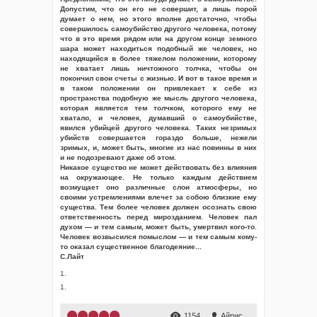
Допустим, что он его не совершит, а лишь порой
думает о нем, но этого вполне достаточно, чтобы
совершилось самоубийство другого человека, потому
что в это время рядом или на другом конце земного
шара может находиться подобный же человек, но
находящийся в более тяжелом положении, которому
не хватает лишь ничтожного толчка, чтобы он
покончил свои счеты с жизнью. И вот в такое время и
в таком положении он привлекает к себе из
пространства подобную же мысль другого человека,
которая является тем толчком, которого ему не
хватало, и человек, думавший о самоубийстве,
явился убийцей другого человека. Таких незримых
убийств совершается гораздо больше, нежели
зримых, и, может быть, многие из нас повинны в них
и не подозревают даже об этом.
Никакое существо не может действовать без влияния
на окружающее. Не только каждым действием
возмущает оно различные слои атмосферы, но
своими устремлениями влечет за собою близкие ему
существа. Тем более человек должен осознать свою
ответственность перед мирозданием. Человек пал
духом — и тем самым, может быть, умертвил кого-то.
Человек возвысился помыслом — и тем самым кому-
то оказал существенное благодеяние...
С.Лайт
1.
1.
1154
Айрис