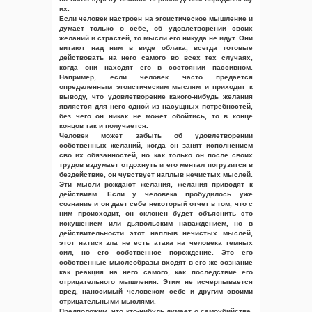
их.
Если человек настроен на эгоистическое мышление и
думает только о себе, об удовлетворении своих
желаний и страстей, то мысли его никуда не идут. Они
витают над ним в виде облака, всегда готовые
действовать на него самого во всех тех случаях,
когда они находят его в состоянии пассивном.
Например, если человек часто предается
определенным эгоистическим мыслям и приходит к
выводу, что удовлетворение какого-нибудь желания
является для него одной из насущных потребностей,
без чего он никак не может обойтись, то в конце
концов так и получается.
Человек может забыть об удовлетворении
собственных желаний, когда он занят исполнением
сво их обязанностей, но как только он после своих
трудов вздумает отдохнуть и его ментал погрузится в
бездействие, он чувствует наплыв нечистых мыслей.
Эти мысли рождают желания, желания приводят к
действиям. Если у человека пробудилось уже
сознание и он дает себе некоторый отчет в том, что с
ним происходит, он склонен будет объяснить это
искушением или дьявольским наваждением, но в
действительности этот наплыв нечистых мыслей,
этот натиск зла не есть атака на человека темных
сил, но его собственное порождение. Это его
собственные мыслеобразы входят в его же сознание
как реакция на него самого, как последствие его
отрицательного мышления. Этим не исчерпывается
вред, наносимый человеком себе и другим своими
отрицательными мыслями.
Предположим, что кто-нибудь думает о самоубийстве.