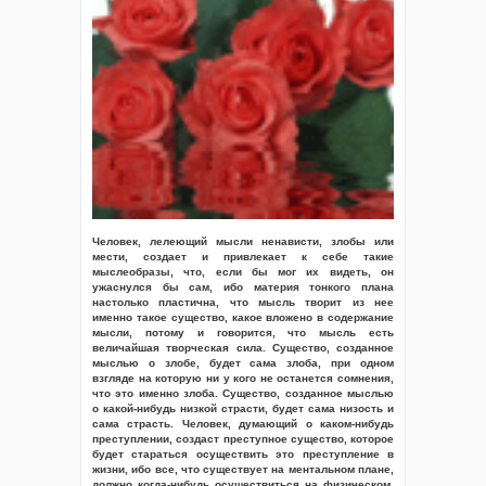
Человек, лелеющий мысли ненависти, злобы или
мести, создает и привлекает к себе такие
мыслеобразы, что, если бы мог их видеть, он
ужаснулся бы сам, ибо материя тонкого плана
настолько пластична, что мысль творит из нее
именно такое существо, какое вложено в содержание
мысли, потому и говорится, что мысль есть
величайшая творческая сила. Существо, созданное
мыслью о злобе, будет сама злоба, при одном
взгляде на которую ни у кого не останется сомнения,
что это именно злоба. Существо, созданное мыслью
о какой-нибудь низкой страсти, будет сама низость и
сама страсть. Человек, думающий о каком-нибудь
преступлении, создаст преступное существо, которое
будет стараться осуществить это преступление в
жизни, ибо все, что существует на ментальном плане,
должно когда-нибудь осуществиться на физическом.