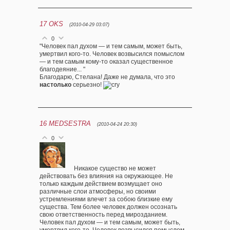
17
OKS
(2010-04-29 03:07)
0
"Человек пал духом — и тем самым, может быть,
умертвил кого-то. Человек возвысился помыслом
— и тем самым кому-то оказал существенное
благодеяние... "
Благодарю, Стелана! Даже не думала, что это
настолько
серьезно!
16
MEDSESTRA
(2010-04-24 20:30)
0
Никакое существо не может
действовать без влияния на окружающее. Не
только каждым действием возмущает оно
различные слои атмосферы, но своими
устремлениями влечет за собою близкие ему
существа. Тем более человек должен осознать
свою ответственность перед мирозданием.
Человек пал духом — и тем самым, может быть,