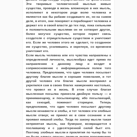
Эти творимые человеческой мыслью живые
существа, проводя в жизнь вложенную в них мысль,
исполняют в некотором роде волю человека и
являются как бы рабами создавшего их, но на самом
деле, в итоге, они покоряют и порабощают человека и
держат его в своей власти до тех пор, пока сильными
и положительными мыслями он не сотворит другое,
более могучее существо, которое порвет связь
создателя с отрицательным существом и уничтожит
его. Если же человек этого не сделает, то созданное
им существо, усилившись и окрепнув, со временем
уничтожит его.
Если мысль человека или его чувства направлены к
определенной личности, мыслеобраз идет прямо по
направлению к данному лицу и входит в
соприкосновение с информационным полем того
человека. Предположим, что один человек посылает
другому благие мысли и хорошие пожелания, и тот
другой человек эти благие мысли воспринял и
укрепился сам в своих благих намерениях настолько,
что провел их в жизнь. В этом случае благая
мысленная посылка принесла двойную пользу — и
принимающему, и посылающему, ибо посылающий,
как сеющий, пожинает сторицею. Теперь
предположим, что один человек посылает другому
мысли ненависти и злобы, и тот человек эти злобные
мысли отверг, не принял их в свое сознание и не
проявил никакой злобы. Тогда по закону мысли такая
непринятая мысль, как бумеранг, возвращается к
пославшему и с удесятеренной силой бьет его.
Поэтому злобные мысли и проклятия по чьему бы то
ни было адресу опасны первым делом породившему