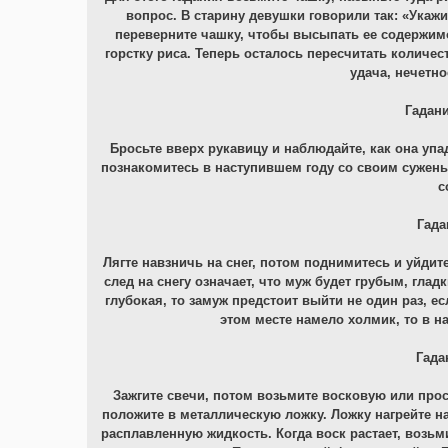
вопрос. В старину девушки говорили так: «Укажи
переверните чашку, чтобы высыпать ее содержимое
горстку риса. Теперь осталось пересчитать количест
удача, нечетно
Гадани
Бросьте вверх рукавицу и наблюдайте, как она упа
познакомитесь в наступившем году со своим сужены
с
Гада
Лягте навзничь на снег, потом поднимитесь и уйдит
след на снегу означает, что муж будет грубым, гла
глубокая, то замуж предстоит выйти не один раз, ес
этом месте намело холмик, то в н
Гада
Зажгите свечи, потом возьмите восковую или прос
положите в металлическую ложку. Ложку нагрейте на 
расплавленную жидкость. Когда воск растает, возьм