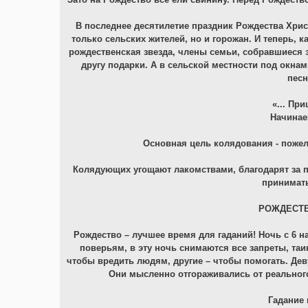
В последнее десятилетие праздник Рождества Хрис
только сельских жителей, но и горожан. И теперь, к
рождественская звезда, члены семьи, собравшиеся з
другу подарки. А в сельской местности под окна
песн
«... Пр
Начинаем
Основная цель колядования - пожела
Колядующих угощают лакомствами, благодарят за по
принимать
РОЖДЕСТВ
Рождество – лучшее время для гаданий! Ночь с 6 н
поверьям, в эту ночь снимаются все запреты, та
чтобы вредить людям, другие – чтобы помогать. Дев
Они мысленно отгораживались от реальног
Гадание 