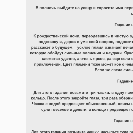
В полночь выйдите на улицу и спросите имя пер
с
Гадание 
К рождественской ночи, переодевшись в чистую о
подставку и, держа в уме свой вопрос, подожги
расскажет о будущем. Тусклое пламя означает печа
которую обойдут сильные волнения и неудачи. Яркое
сложится удачно, а очень яркое, да еще если
приключений. Цвет пламени тоже может кое о чем 
Если же свеча силь
Гадание
Для этого гадания возьмите три чашки: в одну нал
кольцо. После этого закройте глаза, три раза оберн
Чашка с водой предвещает обыкновенный, ничем не
сулит веселье и деньги, а кольцо предвещает
Гадание н
Для этого гадания возьмите чашку, насыпьте туда ри