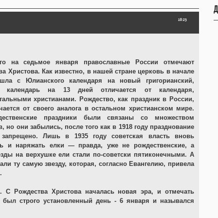
Д
10:23
го на седьмое января православные России отмечают
а Христова. Как известно, в нашей стране церковь в начале
шла с Юлианского календаря на новый григорианский,
о календарь на 13 дней отличается от календаря,
тальными христианами. Рождество, как праздник в России,
чается от своего аналога в остальном христианском мире.
дественские праздники были связаны со множеством
 но они забылись, после того как в 1918 году празднование
запрещено. Лишь в 1935 году советская власть вновь
ть и наряжать елки — правда, уже не рождественские, а
езды на верхушке ели стали по-советски пятиконечными. А
и ту самую звезду, которая, согласно Евангелию, привела
.
. С Рождества Христова началась новая эра, и отмечать
о был строго установленный день - 6 января и назывался