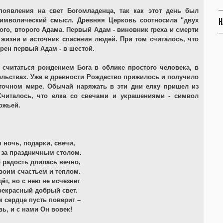
появления на свет Богомладенца, так как этот день был
Н
 символический смысл. Древняя Церковь соотносила "двух
вого, второго Адама. Первый Адам - виновник греха и смерти
 жизни и источник спасения людей. При том считалось, что
орен первый Адам - в шестой.
 считаться рождением Бога в облике простого человека, в
льствах. Уже в древности Рождество прижилось и получило
точном мире. Обычай наряжать в эти дни елку пришел из
Считалось, что елка со свечами и украшениями - символ
ожьей.
 ночь, подарки, свечи,
 за праздничным столом.
б радость длилась вечно,
воим счастьем и теплом.
ёт, но с нею не исчезнет
рекрасный добрый свет.
 сердце пусть поверит –
ь, и с нами Он вовек!