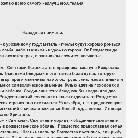
 желаю всего самого наилучшего,Стелана
Народные приметы:
 - к урожайному году; метель - пчелы будут хорошо роиться;
 хлеба, небо звездное - к урожаю гороха. От Рождества до
я охотится грех, с охотником случится несчастье.
 - Святками.Встреча этого праздника накануне Рождества
ик. Главными блюдами в этот вечер были кутья, которую
звар, приготовленный из яблок, груш, слив, изюма, вишни и
имеют символическое значение. Кутью едят на похоронах и
ии ребенка. Соединение этих блюд как бы соединяло два
.Рождественский сочельник нельзя отделить от Рождества.
ких странах оно отмечается 25 декабря, т. е. предвосхищает
сятилетий сначала отмечается Новый год, а потом - 7 января
ство Христово.
ом - Святками. Святочные обряды - общинные святочные
ь в рождественские обряды. Рождество православная семья
вательной. Шесть недель до Рождества постились, ели рыбу.
м, за 3 дня, на рынках и площадях можно было купить елку.