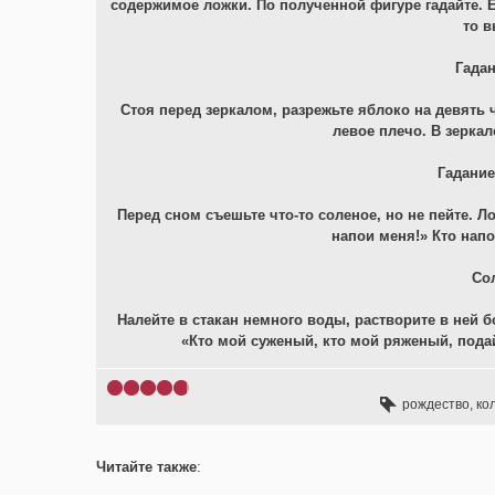
содержимое ложки. По полученной фигуре гадайте. Ес
то в
Гадан
Стоя перед зеркалом, разрежьте яблоко на девять 
левое плечо. В зерка
Гадание
Перед сном съешьте что-то соленое, но не пейте. Л
напои меня!» Кто напо
Со
Налейте в стакан немного воды, растворите в ней 
«Кто мой суженый, кто мой ряженый, подай
рождество
,
ко
Читайте также
: