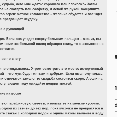
, судьба, чего мне ждать: хорошего или плохого?» Затем
 на скатерть или салфетку, и левой же рукой зачерпните
во зерен: четное количество – желание сбудется и вас ждет
е предвещает неудачу.
е с рукавицей
дет. Если она упадет кверху большим пальцем – значит, вы
м; если же большой палец обращен книзу, то знакомство не
остоится.
Д
ние по снегу
е не оглядываясь. Утром осмотрите это место: исчерченный
дкий – что муж будет мягким и добрым. Если яма получилась
ли отпечаток замело, то свадьба состоится скоро. А если на
аступающем году ожидайте неприятностей.
П
ние на воске
тую парафиновую свечу и, изломав ее на мелкие кусочки,
Ф
одной из свечей до тех пор, пока кусочки не превратятся в
ите стакан с холодной водой и одним махом вылейте в воду