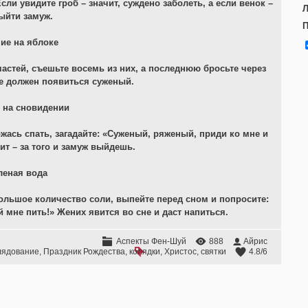
ли увидите гроб – значит, суждено заболеть, а если венок –
Л
ыйти замуж.
П
ие на яблоке
частей, съешьте восемь из них, а последнюю бросьте через
ле должен появиться суженый.
 на сновидении
ожась спать, загадайте: «Суженый, ряженый, приди ко мне и
ит – за того и замуж выйдешь.
леная вода
большое количество соли, выпейте перед сном и попросите:
 мне пить!» Жених явится во сне и даст напиться.
Аспекты Фен-Шуй
888
Айрис
лядование
,
Праздник Рождества
,
колядки
,
Христос
,
святки
4.8
/
6