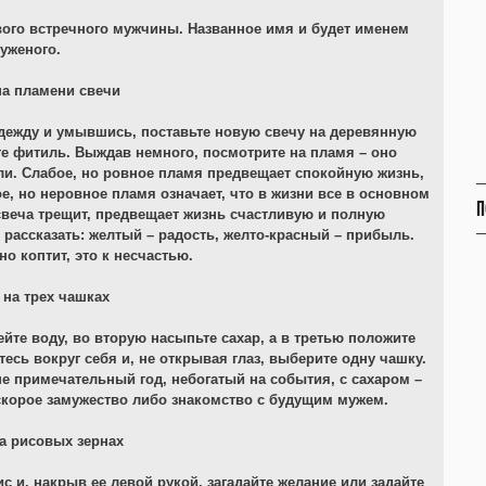
вого встречного мужчины. Названное имя и будет именем
уженого.
на пламени свечи
дежду и умывшись, поставьте новую свечу на деревянную
те фитиль. Выждав немного, посмотрите на пламя – оно
ли. Слабое, но ровное пламя предвещает спокойную жизнь,
, но неровное пламя означает, что в жизни все в основном
П
 свеча трещит, предвещает жизнь счастливую и полную
рассказать: желтый – радость, желто-красный – прибыль.
но коптит, это к несчастью.
 на трех чашках
ейте воду, во вторую насыпьте сахар, а в третью положите
итесь вокруг себя и, не открывая глаз, выберите одну чашку.
 примечательный год, небогатый на события, с сахаром –
 скорое замужество либо знакомство с будущим мужем.
а рисовых зернах
с и, накрыв ее левой рукой, загадайте желание или задайте