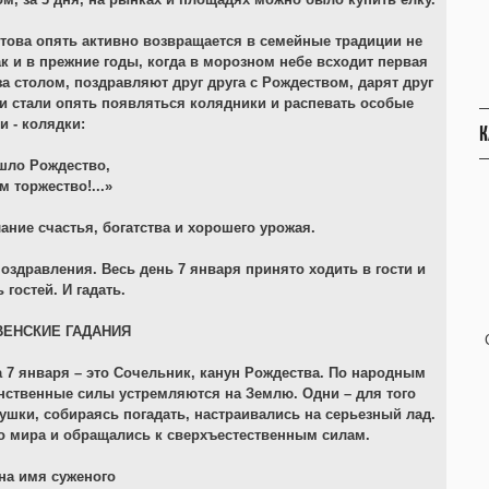
това опять активно возвращается в семейные традиции не
ак и в прежние годы, когда в морозном небе всходит первая
а столом, поздравляют друг друга с Рождеством, дарят друг
ми стали опять появляться колядники и распевать особые
и - колядки:
К
ишло Рождество,
 торжество!...»
ние счастья, богатства и хорошего урожая.
здравления. Весь день 7 января принято ходить в гости и
 гостей. И гадать.
ЕНСКИЕ ГАДАНИЯ
а 7 января – это Сочельник, канун Рождества. По народным
инственные силы устремляются на Землю. Одни – для того
ушки, собираясь погадать, настраивались на серьезный лад.
о мира и обращались к сверхъестественным силам.
на имя суженого