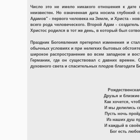
Число это не имело никакого отношения к дате 
неизвестен. Но означенная дата носила глубокий
Адамов" - первого человека на Земле, и Христа - но
всего рода человеческого. Второй Адам - создатель
Христос родился в тот же день, в который был сотв
Праздник Богоявления претерпел изменения и стал
обычных условиях и при нелегких бытовых обстояте
широкое распространение во всем западном и вос
Германии, где он существовал с давних времен. 
духовного света и спасительных плодов благодати Б
Рождественская
Друзья и близкие
Как хочется, что
И мы делились с
Пусть ночь пройд
Из наших душ п
И каждый в своём
Бог есть любов