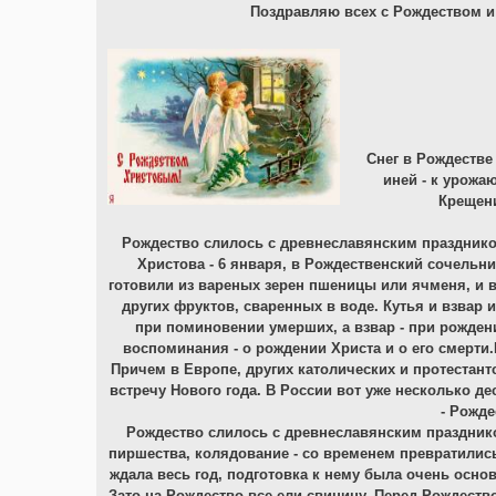
Поздравляю всех с Рождеством и
Снег в Рождестве
иней - к урожаю
Крещени
Рождество слилось с древнеславянским праздником
Христова - 6 января, в Рождественский сочельн
готовили из вареных зерен пшеницы или ячменя, и в
других фруктов, сваренных в воде. Кутья и взвар 
при поминовении умерших, а взвар - при рожден
воспоминания - о рождении Христа и о его смерти
Причем в Европе, других католических и протестантс
встречу Нового года. В России вот уже несколько де
- Рожде
Рождество слилось с древнеславянским праздник
пиршества, колядование - со временем превратилис
ждала весь год, подготовка к нему была очень осно
Зато на Рождество все ели свинину. Перед Рождество