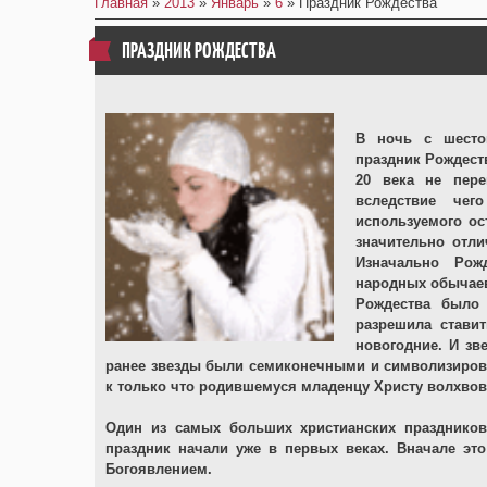
Главная
»
2013
»
Январь
»
6
» Праздник Рождества
ПРАЗДНИК РОЖДЕСТВА
В ночь с шесто
праздник Рождеств
20 века не пере
вследствие чег
используемого ос
значительно отли
Изначально Рож
народных обычаев,
Рождества было 
разрешила стави
новогодние. И зв
ранее звезды были семиконечными и символизировал
к только что родившемуся младенцу Христу волхвов
Один из самых больших христианских праздников
праздник начали уже в первых веках. Вначале эт
Богоявлением.