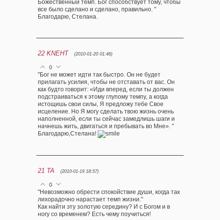
Божественный темп. Бог способствует тому, чтобы
все было сделано и сделано, правильно. "
Благодарю, Стелана.
22
KNEHT
(2010-01-20 01:46)
0
"Бог не может идти так быстро. Он не будет
прилагать усилия, чтобы не отставать от вас. Он
как будто говорит: «Иди вперед, если ты должен
подстраиваться к этому глупому темпу, а когда
истощишь свои силы, Я предложу тебе Свое
исцеление. Но Я могу сделать твою жизнь очень
наполненной, если ты сейчас замедлишь шаги и
начнешь жить, двигаться и пребывать во Мне». "
Благодарю,Стелана!
21
TA
(2010-01-19 18:57)
0
"Невозможно обрести спокойствие души, когда так
лихорадочно нарастает темп жизни."
Как найти эту золотую середину? И с Богом и в
ногу со временем? Есть чему поучиться!