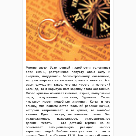
Многие люди безо всякой надобности усложняют
себе жизнь, растрачивая попусту свою силу и
энергию, поддаваясь бесконтрольному состоянию,
которое выражается словами «рвать и метать». А с
вами случается такое, что вы «рвете и мечете»?
Если да, то я нарисую вам картину этого состояния.
Слово «рвать» означает кипение, взрыв, выпускание
пара, раздражение, смятение, бурление. Слово
«метать» имеет подобные значения. Когда я его
слышу, мне вспоминается больной ребенок ночью,
который капризничает и то кричит, то жалобно
хнычет. Едва стихнув, он начинает снова. Это
раздражающее, надоедливое, разрушительное
деяние. Метать — это детский термин, но он
описывает эмоциональную реакцию многих
взрослых людей. Библия советует нам: «... не в
ярости Твоей...» (Псалом 37:2). Это полезный совет