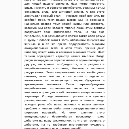
для людей нашего времени. Нам нужно перестать
рвать и метать и обрести спокойствие, если мы хотим
сохранить силы для активной жизни. А как этого
добиться? Первый этап — умерьте свой шаг или, по
крайней мере, темп ваших шагов. Мы не осознаем,
насколько возрос темп нашей жизни или скорость,
которую мы себе задаем. Многие люди этим темпом
разрушают свое физическое тело, но что еще
печальнее, они разрывают в клочки также свои разум
и душу. Человек может жить спокойной физической
жизнью и в то же время поддерживать высокий
эмоциональный темп. С этой точки зрения даже
инвалид может жить в слишком высоком темпе. Этот
термин определяет характер наших мыслей. Когда
разум лихорадочно перескакивает с одной позиции на
другую, он крайне возбуждается, и в результате
вырабатывается состояние, близкое к вспышке
раздражения. Темп современной жизни необходимо
снизить, если мы не хотим потом страдать от
вызванного им истощающего перевозбуждения и
чрезмерного волнения. Такое перевозбуждение
вырабатывает отравляющие вещества в теле
человека и приводит к заболеваниям эмоционального
характера. Отсюда возникают усталость и чувство
разочарования, поэтому мы рвем и мечем, когда
заходит речь обо всем, начиная с наших личных
проблем и кончая событиями государственного или
мирового масштаба. Но если влияние этого
эмоционального беспокойства производит такое
действие на нашу физиологию, то что уж говорить о
действии, на ту глубокую внутреннюю сущность
человека, которая называется душой?