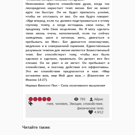
Невозможно обрести спокойствие души, когда так
лихорадочно нарастает темп жизни. Бог не может
идти так быстро. Он не будет прилагать усилия,
чтобы не отставать от вас. Он как будто говорит:
«Иди вперед, если ты должен подстраиваться к этому
глупому темпу, а когда истощишь свои силы, Я
предложу тебе Свое исцеление. Но Я могу сделать
твою жизнь очень наполненной, если ты сейчас
замедлишь шаги и начнешь жить, двигаться и
пребывать во Мне». Бог двигается невозмутимо,
медленно и в совершенной гармонии. Единственным
разумным темпом для жизни является Божественный
темп. Бог способствует тому, чтобы все было
сделано и сделано, правильно. Он делает все без
спешки. Он не рвет и не мечет. Он пребывает в
спокойствии, и поэтому действия его эффективны.
Это же спокойствие предлагается и нам: «Мир
оставляю вам, мир Мой даю вам...» (Евангелие от
Иоанна 14:27).
Норман Винсент Пил – Сила позитивного мышления
783
Айрис
гнев
,
человек
,
Эмоции
,
спокойствие
,
физическое тело
4.9
/
12
Читайте также
: