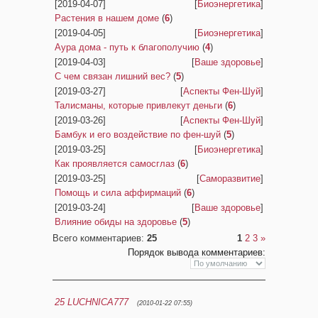
[2019-04-07]
[
Биоэнергетика
]
Растения в нашем доме
(
6
)
[2019-04-05]
[
Биоэнергетика
]
Аура дома - путь к благополучию
(
4
)
[2019-04-03]
[
Ваше здоровье
]
С чем связан лишний вес?
(
5
)
[2019-03-27]
[
Аспекты Фен-Шуй
]
Талисманы, которые привлекут деньги
(
6
)
[2019-03-26]
[
Аспекты Фен-Шуй
]
Бамбук и его воздействие по фен-шуй
(
5
)
[2019-03-25]
[
Биоэнергетика
]
Как проявляется самосглаз
(
6
)
[2019-03-25]
[
Саморазвитие
]
Помощь и сила аффирмаций
(
6
)
[2019-03-24]
[
Ваше здоровье
]
Влияние обиды на здоровье
(
5
)
Всего комментариев
:
25
1
2
3
»
Порядок вывода комментариев:
25
LUCHNICA777
(2010-01-22 07:55)