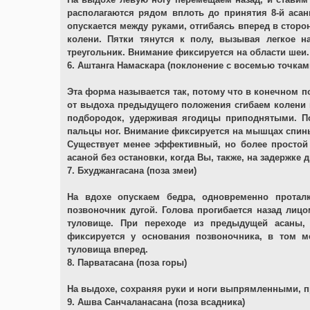
располагаются рядом вплоть до принятия 8-й аса
опускается между руками, отгибаясь вперед в сторон
колени. Пятки тянутся к полу, вызывая легкое н
треугольник. Внимание фиксируется на области шеи.
6. Аштанга Намаскара (поклонение с восемью точкам
Эта форма называется так, потому что в конечном п
от выдоха предыдущего положения сгибаем колени и 
подбородок, удерживая ягодицы приподнятыми. Пол
пальцы ног. Внимание фиксируется на мышцах спин
Существует менее эффективный, но более простой
асаной без остановки, когда Вы, также, на задержке
7. Бхуджангасана (поза змеи)
На вдохе опускаем бедра, одновременно протал
позвоночник дугой. Голова прогибается назад лицо
туловище. При переходе из предыдущей асаны,
фиксируется у основания позвоночника, в том м
туловища вперед.
8. Парватасана (поза горы)
На выдохе, сохраняя руки и ноги выпрямленными, п
9. Ашва Санчаланасана (поза всадника)