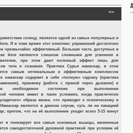
Д
16:44
приветствие солнцу, является одной из самых популярных и
йоги. И в тоже время этот комплекс упражнений достаточно
ом чрезвычайно эффективный. Большая часть доступных в
ник йоги являются слишком сложными для усвоения и
вателем, при этом дают полезный эффект лишь для
ков тела и сознания. Практика Сурья намаскар, в этом
яется самым оптимальным и эффективным комплексом
я намаскар содержит в себе «полную» садхану (практика
ражнения), пранаяму (работа с праной через дыхание) и
как необходимое состояние при выполнении
кой человек живет в таких условиях, когда практически
усидячего» образа жизни, что приводит к психическому и
Намаскар является в данном случае, чуть ли ни панацеей
е, притом, что на её выполнение уходит всего 5-15 минут
рует и тонизирует все самые основные мышцы, жизненные
яется самодостаточной духовной практикой при условии её