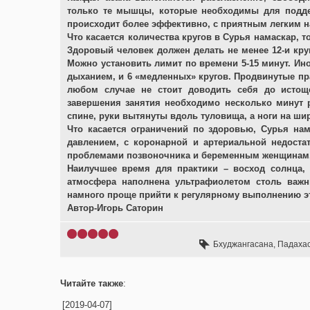
только те мышцы, которые необходимы для подде
происходит более эффективно, с приятным легким н
Что касается количества кругов в Сурья намаскар, 
Здоровый человек должен делать не менее 12-и кру
Можно установить лимит по времени 5-15 минут. Ин
дыханием, и 6 «медленных» кругов. Продвинутые пра
любом случае не стоит доводить себя до истощ
завершения занятия необходимо несколько минут р
спине, руки вытянуты вдоль туловища, а ноги на ши
Что касается ограничений по здоровью, Сурья н
давлением, с коронарной и артериальной недоста
проблемами позвоночника и беременным женщинам
Наилучшее время для практики – восход солнца, 
атмосфера наполнена ультрафиолетом столь важ
намного проще прийти к регулярному выполнению эт
Автор-Игорь Саторин
Бхуджангасана
,
Падаха
Читайте также
:
[2019-04-07]