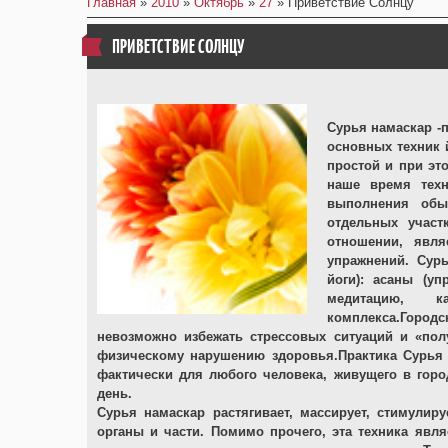
Главная
»
2010
»
Октябрь
»
27
» Приветствие Солнцу
ПРИВЕТСТВИЕ СОЛНЦУ
Сурья намаскар -
основных техник 
простой и при эт
наше время тех
выполнения обы
отдельных участ
отношении, явл
упражнений. Сурь
йоги): асаны (уп
медитацию, 
комплекса.Городс
невозможно избежать стрессовых ситуаций и «пол
физическому нарушению здоровья.Практика Сурья 
фактически для любого человека, живущего в город
день.
Сурья намаскар растягивает, массирует, стимули
органы и части. Помимо прочего, эта техника явл