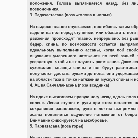
положения. Голова вытягивается назад, без л
позвоночника.
3. Падахастасана (поза «голова к ногам»)
На выдохе плавно опускаемся, прогибаясь таким обр
ладони на пол перед ступнями, или обхватить ноги 
движения происходят плавно, непрерывно, без рыв
бедер, спина, по возможности остается выпрям
идеальному выполнению ассаны, когда лоб свобо
ощущения умеренного натяжения по всей задней п
усердствуя, чтобы не получить растяжение. Даже ес
сухожилия, мышцы спины и ног будут растягиват
получается достать руками до пола, они удерживаю
на области таза в точке натяжения мускул спины и но
4. Ашва Санчаланасана (поза всадника)
На вдохе вытягиваем правую ногу назад вдоль пола 
колене. Левая ступня и руки при этом остаются н
сохранения равновесия, руки в локтях выпрямле
асаны появляется ощущение натяжения от бедра
Внимание фиксируется на межбровье.
5. Парватасана (поза горы)
На выдохе левую ногу перемещаем назад, и ставим 