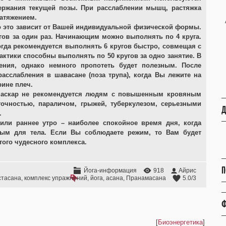
ржания текущей позы. При расслаблении мышц, растяжка
атяжением.
то это зависит от Вашей индивидуальной физической формы.
гов за один раз. Начинающим можно выполнять по 4 круга.
огда рекомендуется выполнять 6 кругов быстро, совмещая с
ктики способны выполнять по 50 кругов за одно занятие. В
ения, однако немного пропотеть будет полезным. После
асслабления в шавасане (поза трупа), когда Вы лежите на
рине плеч.
амаскар не рекомендуется людям с повышенным кровяным
точностью, параличом, грыжей, туберкулезом, серьезными
Д
.
или раннее утро – наиболее спокойное время дня, когда
ным для тела. Если Вы соблюдаете режим, то Вам будет
ого чудесного комплекса.
П
Йога-информация
918
Айрис
стасана
,
комплекс упражнений
,
йога
,
асана
,
Пранамасана
5.0
/
3
Ф
[
Биоэнергетика
]