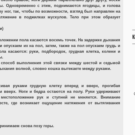
ны. Одновременно с этим, поднимаются ягодицы, и голова
у ног, так, чтобы по возможности, взгляд был направлен на
атяжение в поджилках мускулов. Тело при этом образует
и)
К
оложении пола касаются восемь точек. На задержке дыхания
опускаем их на пол, затем, также на пол опускаем грудь и
а касаются: руки, подбородок, грудная клетка, колени и
ы.
 способ выполнения этой связки между шестой и седьмой
 дыхания волной, словно кошка вытекаете между руками.
кивая руками грудную клетку вперед и вверх, прогибая
м вверх. Ноги и бедра остаются на полу. Руки удерживают
 местоположение рук и ступней не меняется. Внимание
есте, где возникает ощущение натяжения от вытягивания
ринимаем снова позу горы.