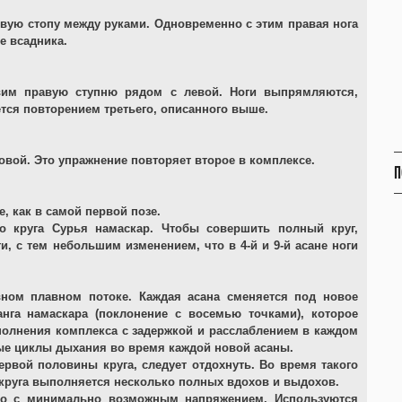
евую стопу между руками. Одновременно с этим правая нога
е всадника.
вим правую ступню рядом с левой. Ноги выпрямляются,
тся повторением третьего, описанного выше.
овой. Это упражнение повторяет второе в комплексе.
П
 как в самой первой позе.
о круга Сурья намаскар. Чтобы совершить полный круг,
, с тем небольшим изменением, что в 4-й и 9-й асане ноги
ном плавном потоке. Каждая асана сменяется под новое
нга намаскара (поклонение с восемью точками), которое
полнения комплекса с задержкой и расслаблением в каждом
ые циклы дыхания во время каждой новой асаны.
рвой половины круга, следует отдохнуть. Во время такого
 круга выполняется несколько полных вдохов и выдохов.
дно с минимально возможным напряжением. Используются