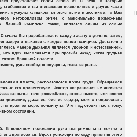
хника представляет собой серию из 12 асан, в которых
, сгибающие и вытягивающие позвоночник и другие части
Н
ибким, мускулы слишком напряженными и жесткими, то Вам
енном неторопливом ритме, с максимально возможным
. Данный комплекс, также, является одним из самых
Сначала Вы прорабатываете каждую асану отдельно, затем,
онизируете дыхание с каждой новой позицией. Достаточно
мплекса манера дыхания является удобной и естественной.
 что вдох выполняется при прогибе назад, когда грудная
я сжатия брюшной полости.
вместе, руки свободно опущены, глаза закрыты.
адонями вместе, располагаются возле груди. Обращаемся
сленно его приветствуем. Фактор направления не является
лаза закрыты, тело расслаблено, стопы вместе, или слегка
ние движения, дыхание, биение сердца, можно попробовать
, по крайней мере, полминуты. Это подготовит нас к тому,
ивном состоянии.
ой. В конечном положении руки выпрямлены в локтях и
пина прогибается. Вдох происходит по ходу принятия этого