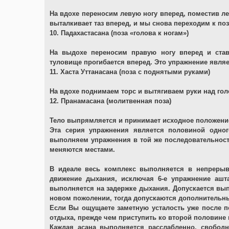
На вдохе переносим левую ногу вперед, поместив л
выталкивает таз вперед, и мы снова переходим к поз
10. Падахастасана (поза «голова к ногам»)
На выдохе переносим правую ногу вперед и ста
туловище прогибается вперед. Это упражнение являе
11. Хаста Уттанасана (поза с поднятыми руками)
На вдохе поднимаем торс и вытягиваем руки над гол
12. Пранамасана (молитвенная поза)
Тело выпрямляется и принимает исходное положение,
Эта серия упражнения является половиной одног
выполняем упражнения в той же последовательности
меняются местами.
В идеале весь комплекс выполняется в непрерыв
движение дыхания, исключая 6-е упражнение ашта
выполняется на задержке дыхания. Допускается вы
новом пожолении, тогда допускаются дополнительн
Если Вы ощущаете заметную усталость уже после пе
отдыха, прежде чем приступить ко второй половине
Каждая асана выполняется расслабленно, свобо