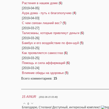
Растения в нашем доме
(
6
)
[2019-04-05]
Аура дома - путь к благополучию
(
4
)
[2019-04-03]
С чем связан лишний вес?
(
5
)
[2019-03-27]
Талисманы, которые привлекут деньги
(
6
)
[2019-03-26]
Бамбук и его воздействие по фен-шуй
(
5
)
[2019-03-25]
Как проявляется самосглаз
(
6
)
[2019-03-25]
Помощь и сила аффирмаций
(
6
)
[2019-03-24]
Влияние обиды на здоровье
(
5
)
Всего комментариев
:
15
15
AINUR
(2011-06-15 03:49)
0
Благодарю, Стелана! Доступный, интересный комплекс!