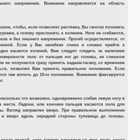
ишнего напряжения. Внимание направляется на область
азом, чтобы, если позволяет растяжка, Вы смогли положить
руками, а голову прислонить к коленям. Ноги не сгибаются,
ков и без лишнего напряжения. Прогиб осуществляется, от
ленной. Если у Вас негибкая спина и сложно прийти к
дно касается коленей, Вам следует следить за наличием
оверхности тела: от пальцев ног до головы, не слишком
ли не получается сразу принять падахастасану, со временем
ься, позволяя Вам принять правильное положение. Если
тся там вплоть до 10-го положения. Внимание фиксируется
г.
насколько это возможно, одновременно сгибая левую ногу в
а месте. Ладони, или кончики пальцев касаются пола для
ны. Взгляд направлен вверх. При правильном выполнении
 и вверх вдоль передней стороны туловища до головы.
около правой, ноги держим параллельно друг другу, носки