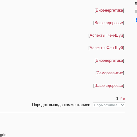
Л
[
Биоэнергетика
]
П
[
Ваше здоровье
]
[
Аспекты Фен-Шуй
]
[
Аспекты Фен-Шуй
]
[
Биоэнергетика
]
[
Саморазвитие
]
[
Ваше здоровье
]
1
2
»
Порядок вывода комментариев: