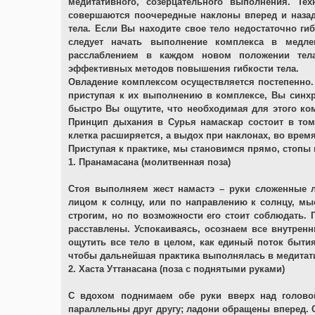
медитативного, созерцательного выполнения. Те
совершаются поочередные наклоны вперед и назад
тела. Если Вы находите свое тело недостаточно г
следует начать выполнение комплекса в медл
расслаблением в каждом новом положении тела
эффективных методов повышения гибкости тела.
Овладение комплексом осуществляется постепенно. 
приступая к их выполнению в комплексе, Вы синхр
быстро Вы ощутите, что необходимая для этого ко
Принцип дыхания в Сурья намаскар состоит в том,
клетка расширяется, а выдох при наклонах, во врем
Приступая к практике, мы становимся прямо, стопы 
1. Пранамасана (молитвенная поза)
Стоя выполняем жест намастэ – руки сложенные л
лицом к солнцу, или по направлению к солнцу, мы
строгим, но по возможности его стоит соблюдать. Г
расставлены. Успокаиваясь, осознаем все внутрен
ощутить все тело в целом, как единый поток бытия
чтобы дальнейшая практика выполнялась в медитат
2. Хаста Уттанасана (поза с поднятыми руками)
С вдохом поднимаем обе руки вверх над голов
параллельны друг другу; ладони обращены вперед. С