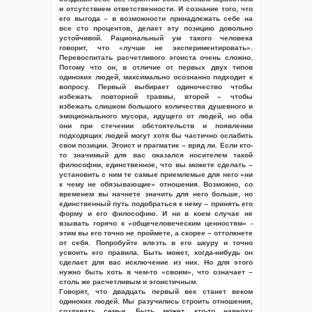
и отсутствием ответственности. И сознание того, что
его выгода – в возможности принадлежать себе на
все сто процентов, делает эту позицию довольно
устойчивой. Рациональный ум такого человека
говорит, что «лучше не экспериментировать».
Перевоспитать расчетливого эгоиста очень сложно.
Потому что он, в отличие от первых двух типов
одиноких людей, максимально осознанно подходит к
вопросу. Первый выбирает одиночество чтобы
избежать повторной травмы, второй – чтобы
избежать слишком большого количества душевного и
эмоционального мусора, идущего от людей, но оба
они при стечении обстоятельств и появлении
подходящих людей могут хотя бы частично ослабить
свои позиции. Эгоист и прагматик – вряд ли. Если кто-
то значимый для вас оказался носителем такой
философии, единственное, что вы можете сделать –
установить с ним те самые приемлемые для него «ни
к чему не обязывающие» отношения. Возможно, со
временем вы начнете значить для него больше, но
единственный путь подобраться к нему – принять его
форму и его философию. И ни в коем случае не
взывать горячо к «общечеловеческим ценностям» -
этим вы его точно не проймете, а скорее – оттолкнете
от себя. Попробуйте влезть в его шкуру и точно
усвоить его правила. Быть может, когда-нибудь он
сделает для вас исключение из них. Но для этого
нужно быть хоть в чем-то «своим», что означает –
столь же расчетливым и эгоистичным.
Говорят, что двадцать первый век станет веком
одиноких людей. Мы разучились строить отношения,
создавать семьи. Быть может, кто-то наверху