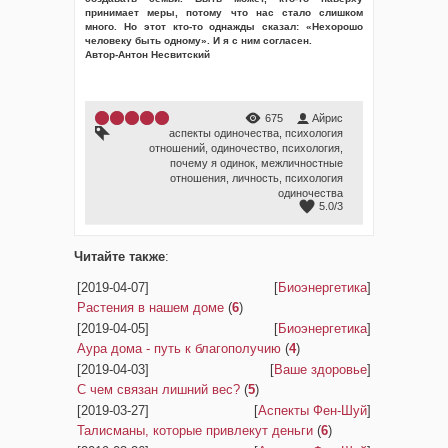
принимает меры, потому что нас стало слишком
много. Но этот кто-то однажды сказал: «Нехорошо
человеку быть одному». И я с ним согласен.
Автор-Антон Несвитский
675
Айрис
аспекты одиночества
,
психология
отношений
,
одиночество
,
психология
,
почему я одинок
,
межличностные
отношения
,
личность
,
психология
одиночества
5.0
/
3
Читайте также
:
[2019-04-07]
[
Биоэнергетика
]
Растения в нашем доме
(
6
)
[2019-04-05]
[
Биоэнергетика
]
Аура дома - путь к благополучию
(
4
)
[2019-04-03]
[
Ваше здоровье
]
С чем связан лишний вес?
(
5
)
[2019-03-27]
[
Аспекты Фен-Шуй
]
Талисманы, которые привлекут деньги
(
6
)