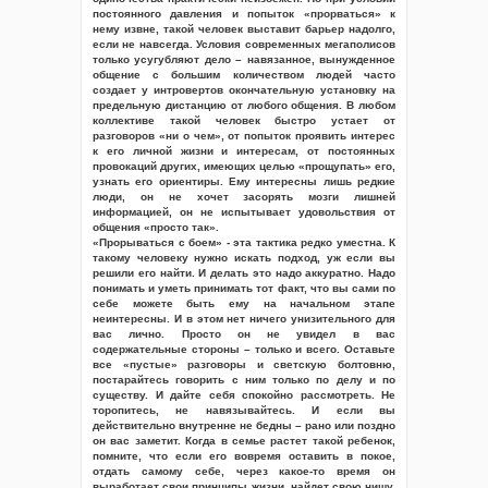
постоянного давления и попыток «прорваться» к
нему извне, такой человек выставит барьер надолго,
если не навсегда. Условия современных мегаполисов
только усугубляют дело – навязанное, вынужденное
общение с большим количеством людей часто
создает у интровертов окончательную установку на
предельную дистанцию от любого общения. В любом
коллективе такой человек быстро устает от
разговоров «ни о чем», от попыток проявить интерес
к его личной жизни и интересам, от постоянных
провокаций других, имеющих целью «прощупать» его,
узнать его ориентиры. Ему интересны лишь редкие
люди, он не хочет засорять мозги лишней
информацией, он не испытывает удовольствия от
общения «просто так».
«Прорываться с боем» - эта тактика редко уместна. К
такому человеку нужно искать подход, уж если вы
решили его найти. И делать это надо аккуратно. Надо
понимать и уметь принимать тот факт, что вы сами по
себе можете быть ему на начальном этапе
неинтересны. И в этом нет ничего унизительного для
вас лично. Просто он не увидел в вас
содержательные стороны – только и всего. Оставьте
все «пустые» разговоры и светскую болтовню,
постарайтесь говорить с ним только по делу и по
существу. И дайте себя спокойно рассмотреть. Не
торопитесь, не навязывайтесь. И если вы
действительно внутренне не бедны – рано или поздно
он вас заметит. Когда в семье растет такой ребенок,
помните, что если его вовремя оставить в покое,
отдать самому себе, через какое-то время он
выработает свои принципы жизни, найдет свою нишу,