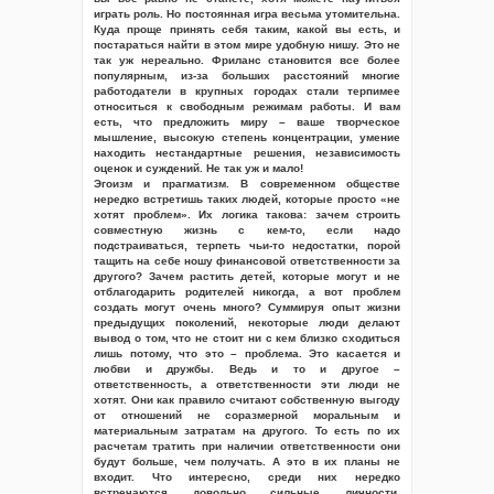
играть роль. Но постоянная игра весьма утомительна.
Куда проще принять себя таким, какой вы есть, и
постараться найти в этом мире удобную нишу. Это не
так уж нереально. Фриланс становится все более
популярным, из-за больших расстояний многие
работодатели в крупных городах стали терпимее
относиться к свободным режимам работы. И вам
есть, что предложить миру – ваше творческое
мышление, высокую степень концентрации, умение
находить нестандартные решения, независимость
оценок и суждений. Не так уж и мало!
Эгоизм и прагматизм. В современном обществе
нередко встретишь таких людей, которые просто «не
хотят проблем». Их логика такова: зачем строить
совместную жизнь с кем-то, если надо
подстраиваться, терпеть чьи-то недостатки, порой
тащить на себе ношу финансовой ответственности за
другого? Зачем растить детей, которые могут и не
отблагодарить родителей никогда, а вот проблем
создать могут очень много? Суммируя опыт жизни
предыдущих поколений, некоторые люди делают
вывод о том, что не стоит ни с кем близко сходиться
лишь потому, что это – проблема. Это касается и
любви и дружбы. Ведь и то и другое –
ответственность, а ответственности эти люди не
хотят. Они как правило считают собственную выгоду
от отношений не соразмерной моральным и
материальным затратам на другого. То есть по их
расчетам тратить при наличии ответственности они
будут больше, чем получать. А это в их планы не
входит. Что интересно, среди них нередко
встречаются довольно сильные личности,