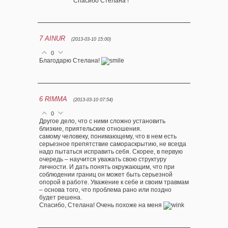
Спасибо Стелана !
7
AINUR
(2013-03-10 15:00)
0
Благодарю Стелана!
6
RIMMA
(2013-03-10 07:54)
0
Другое дело, что с ними сложно установить
близкие, приятельские отношения.
самому человеку, понимающему, что в нем есть
серьезное препятствие самораскрытию, не всегда
надо пытаться исправить себя. Скорее, в первую
очередь – научится уважать свою структуру
личности. И дать понять окружающим, что при
соблюдении границ он может быть серьезной
опорой в работе. Уважение к себе и своим травмам
– основа того, что проблема рано или поздно
будет решена.
Спасибо, Стелана! Очень похоже на меня