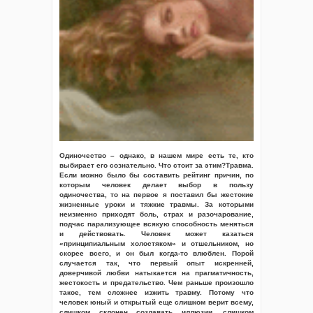
Одиночество – однако, в нашем мире есть те, кто
выбирает его сознательно. Что стоит за этим?Травма.
Если можно было бы составить рейтинг причин, по
которым человек делает выбор в пользу
одиночества, то на первое я поставил бы жестокие
жизненные уроки и тяжкие травмы. За которыми
неизменно приходят боль, страх и разочарование,
подчас парализующее всякую способность меняться
и действовать. Человек может казаться
«принципиальным холостяком» и отшельником, но
скорее всего, и он был когда-то влюблен. Порой
случается так, что первый опыт искренней,
доверчивой любви натыкается на прагматичность,
жестокость и предательство. Чем раньше произошло
такое, тем сложнее изжить травму. Потому что
человек юный и открытый еще слишком верит всему,
слишком склонен создавать иллюзии, слишком