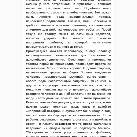
сильна у него потребность в чувствах и слишком
плохо он при этом знает мир. Подобный опыт
необязательно связан с влюбленностью. Это может
быть любого рода эмоциональная травма,
нанесенная родителями. Скажем, мать нелестно и
грубо отозвалась о каком-то важном, эмоционально
значимом для ребенка человеке или событии. Порой
такую же травму может нанести крик родителя,
попытка ударить. Все зависит от тонкости
восприятия ребенка, к которой желательно
присматриваться с раннего детства.
Происшедшее кажется маленькому, юному человеку
непреодолимым, невозможным для осознания и
дальнейшего движения. Осознания и проживания
травмы порой не происходит, происходит просто ее
вытеснение. Что и плохо и хорошо. С одной стороны,
вытесненная травма не будет больше создавать
человеку невыносимых мучений, вытеснение –
своего рода естественный защитный механизм. С
другой – структура вытеснения такова, что этот
механизм психики начисто исключает дальнейшее
развитие человека в данной области. При вытеснении
люди часто даже не помнят, что с ними произошло.
Если парень любил девушку, а она его унизила, в его
памяти может остаться лишь след о какой-то
«неприятной истории» и сухой остаток вывода о том,
что «с ними вообще лучше не связываться». Если
ребенок открывался матери, а она могла нагрубить в
ответ – в памяти останется что-то вроде таблички с
надписью «к людям лучше не подходить близко».
Убежденность такого рода граничит с фобиями,
которые тоже часто имеют механизм вытеснения в