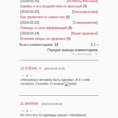
[2019-03-26]
[
Аспекты Фен-Шуй
]
Бамбук и его воздействие по фен-шуй
(
5
)
[2019-03-25]
[
Биоэнергетика
]
Как проявляется самосглаз
(
6
)
[2019-03-25]
[
Саморазвитие
]
Помощь и сила аффирмаций
(
6
)
[2019-03-24]
[
Ваше здоровье
]
Влияние обиды на здоровье
(
5
)
Всего комментариев
:
12
1
2
»
Порядок вывода комментариев:
12
ЕЛЕНА_Ч
(2013-03-15 15:35)
0
«Нехорошо человеку быть одному». И я с ним
согласен. Спасибо, Стелана!
11
MARINA
(2013-03-14 05:19)
0
Но этот кто-то однажды сказал: «Нехорошо