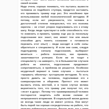
своей основе.
Надо очень хорошо понимать, что пытаясь вывести
человека из подобного ступора, придется заставить
его проживать травму еще раз. Это неизбежно при
использовании любой психологической методики. И
потому, если нет уверенности, что человек в
достаточной степени повзрослел, что его психика
окрепла – не стоит упорно подталкивать его к этому
шагу. Когда люди чувствуют в себе способность что-
то изменить и прожить травму еще раз (а поскольку
подсознание все знает, оно может тем или иным
способом дать понять сознанию о готовности
пережить этот опыт) – люди находят в себе силы
обратиться к специалисту. И если они сами, следуя
подспудному сигналу подсознания, выбирают
меняться – работа психолога, как правило,
заканчивается успешно. Если же их тащат к
специалисту «за шиворот», то в большинстве случаев
работа не клеится, подсознание продолжает
сопротивляться, и проблема не решается. Особенно
неудачный вариант в таких случаях – пытаться
«прорвать оболочку» кустарными методами. То есть
просто давить на человека, подталкивая его к
самораскрытию и общению. Протест это может
вызвать очень жесткий, и в таком случае велика
вероятность того, что травму уже получит тот, кто
«лезет в душу». Потому что травмированный человек
постарается защитить себя всеми силами от
непрошенного вторжения. В социальной жизни далеко
не всегда такие люди не имеют успеха. Они могут
быть порой так хорошо сосредоточены на работе, что
нередко добиваются многого. Другое дело, что с ними