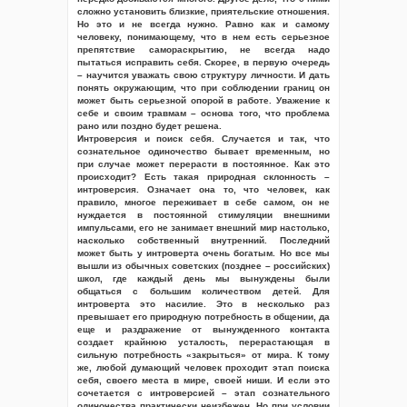
сложно установить близкие, приятельские отношения.
Но это и не всегда нужно. Равно как и самому
человеку, понимающему, что в нем есть серьезное
препятствие самораскрытию, не всегда надо
пытаться исправить себя. Скорее, в первую очередь
– научится уважать свою структуру личности. И дать
понять окружающим, что при соблюдении границ он
может быть серьезной опорой в работе. Уважение к
себе и своим травмам – основа того, что проблема
рано или поздно будет решена.
Интроверсия и поиск себя. Случается и так, что
сознательное одиночество бывает временным, но
при случае может перерасти в постоянное. Как это
происходит? Есть такая природная склонность –
интроверсия. Означает она то, что человек, как
правило, многое переживает в себе самом, он не
нуждается в постоянной стимуляции внешними
импульсами, его не занимает внешний мир настолько,
насколько собственный внутренний. Последний
может быть у интроверта очень богатым. Но все мы
вышли из обычных советских (позднее – российских)
школ, где каждый день мы вынуждены были
общаться с большим количеством детей. Для
интроверта это насилие. Это в несколько раз
превышает его природную потребность в общении, да
еще и раздражение от вынужденного контакта
создает крайнюю усталость, перерастающая в
сильную потребность «закрыться» от мира. К тому
же, любой думающий человек проходит этап поиска
себя, своего места в мире, своей ниши. И если это
сочетается с интроверсией – этап сознательного
одиночества практически неизбежен. Но при условии