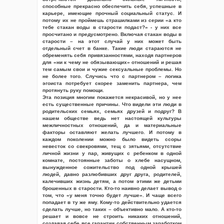
способные прекрасно обеспечить себя, успешные в
карьере, имеющие прочный социальный статус. И
потому их не проймешь страшилками из серии «а кто
тебе стакан воды в старости подаст?» - у них все
просчитано и предусмотрено. Включая стакан воды в
старости – на этот случай у них может быть
отдельный счет в банке. Такие люди стараются не
обременять себя привязанностями, находя партнеров
для «ни к чему не обязывающих» отношений и решая
тем самым свои и чужие сексуальные проблемы. Но
не более того. Случись что с партнером – логика
эгоиста потребует скорее заменить партнера, чем
протянуть руку помощи.
Эта позиция многим покажется некрасивой, но у нее
есть существенные причины. Что видели эти люди в
родительских семьях, семьях друзей и подруг? В
нашем обществе ведь нет настоящей культуры
межличностных отношений, да и материальные
факторы оставляют желать лучшего. И потому в
каждом поколении можно было видеть ссоры
невесток со свекровями, тещ с зятьями, отсутствие
личной жизни у пар, живущих с ребенком в одной
комнате, постоянные заботы о хлебе насущном,
вынужденное сожительство под одной крышей
людей, давно разлюбивших друг друга, родителей,
калечивших жизнь детям, а потом этими же детьми
брошенных в старости. Кто-то наивно делает вывод о
том, что «у меня точно будет лучше». И чаще всего
попадает в ту же яму. Кому-то действительно удается
сделать лучше, но таких – объективно мало. А кто-то
решает и вовсе не строить никаких отношений,
создавая себе все гарантии собственным заработком