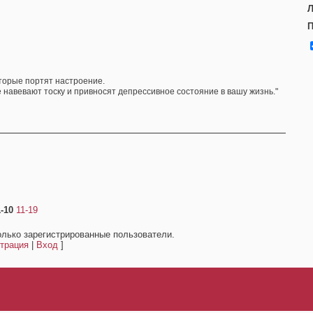
Л
П
оторые портят настроение.
е навевают тоску и привносят депрессивное состояние в вашу жизнь."
1-10
11-19
олько зарегистрированные пользователи.
трация
|
Вход
]