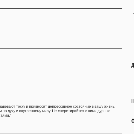
Д
П
навевают тоску и привносят депрессивное состояние в вашу жизнь.
ам по духу и внутреннему миру. Не «перетирайте» с ними дурные
тями."
Ф