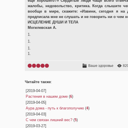
еще хорошего?» Сердитые люди чаще всего отвеча
жалобы, недовольство, критика. Когда слышите че
вообще в мире, скажите: «Извини, сегодня я на
предписала мне не слушать и не говорить ни о чем не
ИСЦЕЛЕНИЕ ДУШИ И ТЕЛА
Могилевская А.
1.
1.
1.
1.
Ваше здоровье
82
Читайте также
:
[2019-04-07]
Растения в нашем доме
(
6
)
[2019-04-05]
Аура дома - путь к благополучию
(
4
)
[2019-04-03]
С чем связан лишний вес?
(
5
)
[2019-03-27]