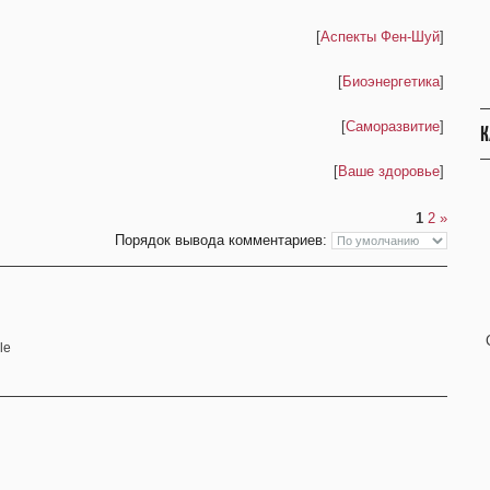
[
Аспекты Фен-Шуй
]
[
Биоэнергетика
]
[
Саморазвитие
]
К
[
Ваше здоровье
]
1
2
»
Порядок вывода комментариев: