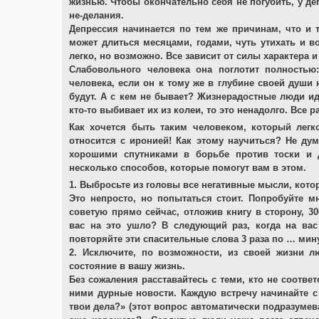
жизнью. Чтобы окончательно себя не погубить, у де
не-делания.
Депрессия начинается по тем же причинам, что и т
может длиться месяцами, годами, чуть утихать и в
легко, но возможно. Все зависит от силы характера 
Слабовольного человека она поглотит полностью
человека, если он к тому же в глубине своей души 
будут. А с кем не бывает? Жизнерадостные люди ид
кто-то выбивает их из колеи, то это ненадолго. Все 
Как хочется быть таким человеком, который легк
относится с иронией! Как этому научиться? Не ду
хорошими спутниками в борьбе против тоски и д
несколько способов, которые помогут вам в этом.
1. Выбросьте из головы все негативные мысли, кото
Это непросто, но попытаться стоит. Попробуйте мн
советую прямо сейчас, отложив книгу в сторону, 30
вас на это ушло? В следующий раз, когда на вас 
повторяйте эти спасительные слова 3 раза по … мину
2. Исключите, по возможности, из своей жизни л
состояние в вашу жизнь.
Без сожаления расставайтесь с теми, кто не соответ
ними дурные новости. Каждую встречу начинайте с
твои дела?» (этот вопрос автоматически подразумева