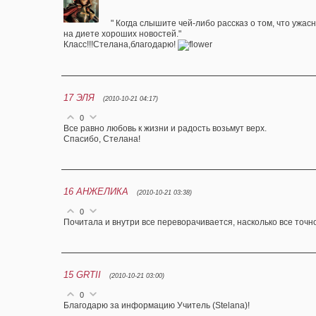
" Когда слышите чей-либо рассказ о том, что ужас
на диете хороших новостей."
Класс!!!Стелана,благодарю!
17
ЭЛЯ
(2010-10-21 04:17)
0
Все равно любовь к жизни и радость возьмут верх.
Спасибо, Стелана!
16
АНЖЕЛИКА
(2010-10-21 03:38)
0
Почитала и внутри все переворачивается, насколько все точн
15
GRTII
(2010-10-21 03:00)
0
Благодарю за информацию Учитель (Stelana)!