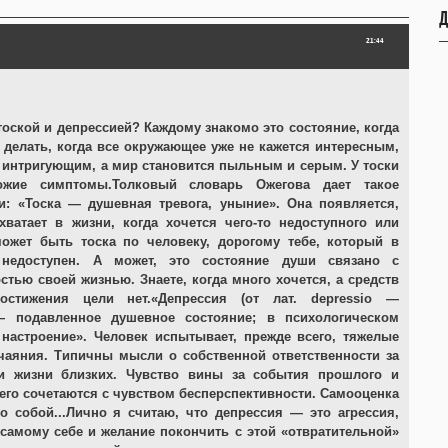
Д
21:44
тоской и депрессией? Каждому знакомо это состояние, когда
я делать, когда все окружающее уже не кажется интересным,
интригующим, а мир становится пыльным и серым. У тоски
ожие симптомы.Толковый словарь Ожегова дает такое
и: «Тоска — душевная тревога, уныние». Она появляется,
 хватает в жизни, когда хочется чего-то недоступного или
может быть тоска по человеку, дорогому тебе, который в
недоступен. А может, это состояние души связано с
стью своей жизнью. Знаете, когда много хочется, а средств
стижения цели нет.«Депрессия (от лат. depressio —
— подавленное душевное состояние; в психологическом
 настроение». Человек испытывает, прежде всего, тяжелые
чаяния. Типичны мысли о собственной ответственности за
и жизни близких. Чувство вины за события прошлого и
го сочетаются с чувством бесперспективности. Самооценка
о собой...Лично я считаю, что депрессия — это агрессия,
 самому себе и желание покончить с этой «отвратительной»