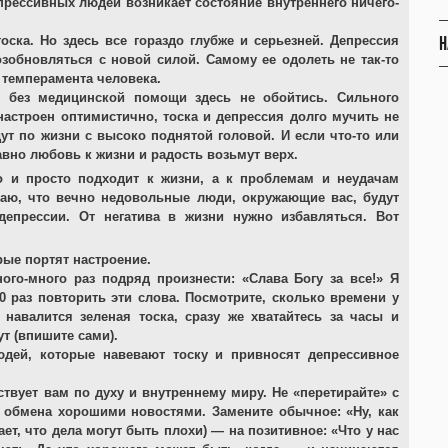
прессивных людей возникает состояние внутреннего ничего-
Н
оска. Но здесь все гораздо глубже и серьезней. Депрессия
озобновляться с новой силой. Самому ее одолеть не так-то
и темперамента человека.
: без медицинской помощи здесь не обойтись. Сильного
настроен оптимистично, тоска и депрессия долго мучить не
ут по жизни с высоко поднятой головой. И если что-то или
равно любовь к жизни и радость возьмут верх.
о и просто подходит к жизни, а к проблемам и неудачам
маю, что вечно недовольные люди, окружающие вас, будут
епрессии. От негатива в жизни нужно избавляться. Вот
рые портят настроение.
ого-много раз подряд произнести: «Слава Богу за все!» Я
0 раз повторить эти слова. Посмотрите, сколько времени у
навалится зеленая тоска, сразу же хватайтесь за часы и
т (впишите сами).
юдей, которые навевают тоску и привносят депрессивное
ствует вам по духу и внутреннему миру. Не «перетирайте» с
 обмена хорошими новостями. Замените обычное: «Ну, как
ет, что дела могут быть плохи) — на позитивное: «Что у нас