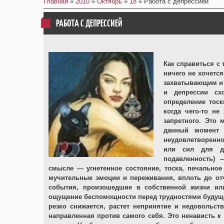
Главная
»
2010
»
Октябрь
»
18
» Работа с депрессией
РАБОТА С ДЕПРЕССИЕЙ
Как справиться с 
ничего не хочетс
захватывающим и 
и депрессии сх
определение тоск
когда чего-то не
запретного. Это 
данный момент 
неудовлетворенно
или сил для до
подавленность) 
смысле — угнетенное состояние, тоска, печальное
мучительные эмоции и переживания, вплоть до от
события, произошедшие в собственной жизни ил
ощущение беспомощности перед трудностями будуще
резко снижается, растет непринятие и недовольств
направленная против самого себя. Это ненависть к