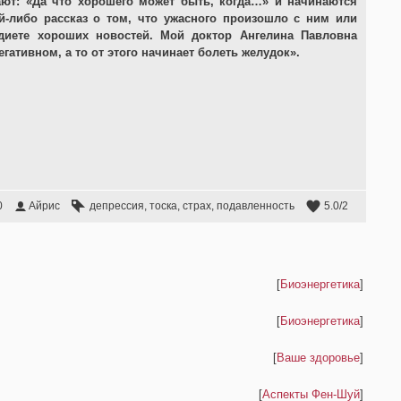
ют: «Да что хорошего может быть, когда…» и начинаются
й-либо рассказ о том, что ужасного произошло с ним или
 диете хороших новостей. Мой доктор Ангелина Павловна
гативном, а то от этого начинает болеть желудок».
0
Айрис
депрессия
,
тоска
,
страх
,
подавленность
5.0
/
2
[
Биоэнергетика
]
[
Биоэнергетика
]
[
Ваше здоровье
]
[
Аспекты Фен-Шуй
]