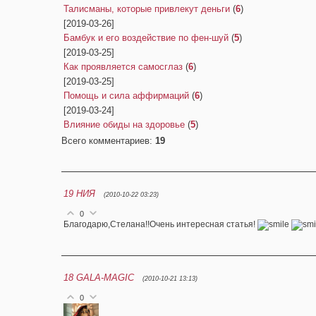
Талисманы, которые привлекут деньги
(
6
)
[2019-03-26]
Бамбук и его воздействие по фен-шуй
(
5
)
[2019-03-25]
Как проявляется самосглаз
(
6
)
[2019-03-25]
Помощь и сила аффирмаций
(
6
)
[2019-03-24]
Влияние обиды на здоровье
(
5
)
Всего комментариев
:
19
19
НИЯ
(2010-10-22 03:23)
0
Благодарю,Стелана!!Очень интересная статья!
18
GALA-MAGIC
(2010-10-21 13:13)
0