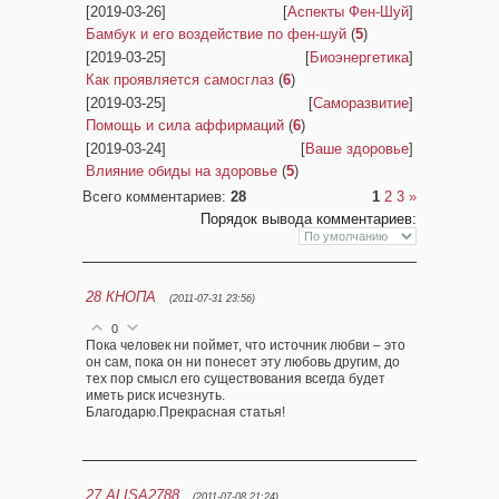
[2019-03-26]
[
Аспекты Фен-Шуй
]
Бамбук и его воздействие по фен-шуй
(
5
)
[2019-03-25]
[
Биоэнергетика
]
Как проявляется самосглаз
(
6
)
[2019-03-25]
[
Саморазвитие
]
Помощь и сила аффирмаций
(
6
)
[2019-03-24]
[
Ваше здоровье
]
Влияние обиды на здоровье
(
5
)
Всего комментариев
:
28
1
2
3
»
Порядок вывода комментариев:
28
КНОПА
(2011-07-31 23:56)
0
Пока человек ни поймет, что источник любви – это
он сам, пока он ни понесет эту любовь другим, до
тех пор смысл его существования всегда будет
иметь риск исчезнуть.
Благодарю.Прекрасная статья!
27
ALISA2788
(2011-07-08 21:24)