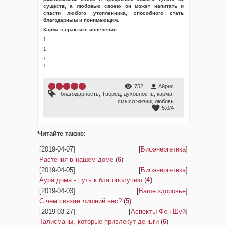
существ, а любовью своею он может напитать и
спасти любого утопленника, способного стать
благодарным и понимающим.
Карма в практике исцеления
1.
1.
1.
1.
752
Айрис
благодарность
,
Творец
,
духовность
,
карма
,
смысл жизни
,
любовь
5.0
/
4
Читайте также
:
[2019-04-07]
[
Биоэнергетика
]
Растения в нашем доме
(
6
)
[2019-04-05]
[
Биоэнергетика
]
Аура дома - путь к благополучию
(
4
)
[2019-04-03]
[
Ваше здоровье
]
С чем связан лишний вес?
(
5
)
[2019-03-27]
[
Аспекты Фен-Шуй
]
Талисманы, которые привлекут деньги
(
6
)