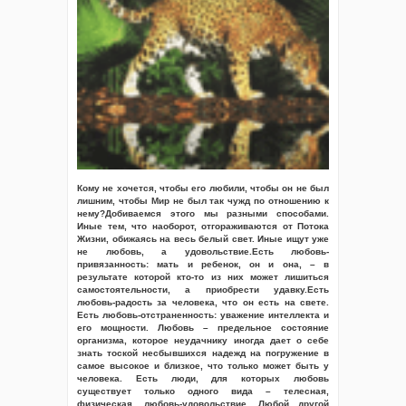
Кому не хочется, чтобы его любили, чтобы он не был
лишним, чтобы Мир не был так чужд по отношению к
нему?Добиваемся этого мы разными способами.
Иные тем, что наоборот, отгораживаются от Потока
Жизни, обижаясь на весь белый свет. Иные ищут уже
не любовь, а удовольствие.Есть любовь-
привязанность: мать и ребенок, он и она, – в
результате которой кто-то из них может лишиться
самостоятельности, а приобрести удавку.Есть
любовь-радость за человека, что он есть на свете.
Есть любовь-отстраненность: уважение интеллекта и
его мощности. Любовь – предельное состояние
организма, которое неудачнику иногда дает о себе
знать тоской несбывшихся надежд на погружение в
самое высокое и близкое, что только может быть у
человека. Есть люди, для которых любовь
существует только одного вида – телесная,
физическая, любовь-удовольствие. Любой другой