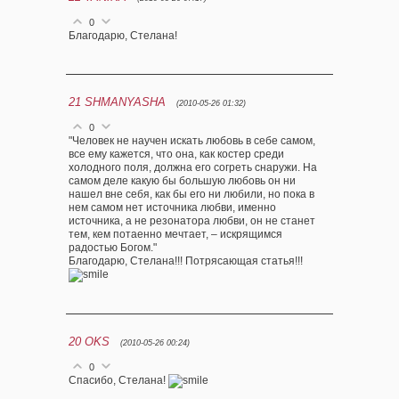
0
Благодарю, Стелана!
21
SHMANYASHA
(2010-05-26 01:32)
0
"Человек не научен искать любовь в себе самом,
все ему кажется, что она, как костер среди
холодного поля, должна его согреть снаружи. На
самом деле какую бы большую любовь он ни
нашел вне себя, как бы его ни любили, но пока в
нем самом нет источника любви, именно
источника, а не резонатора любви, он не станет
тем, кем потаенно мечтает, – искрящимся
радостью Богом."
Благодарю, Стелана!!! Потрясающая статья!!!
20
OKS
(2010-05-26 00:24)
0
Спасибо, Стелана!