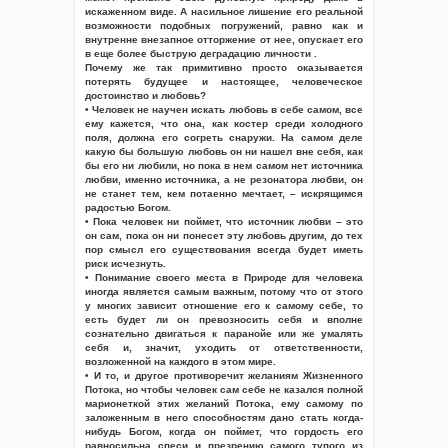
искаженном виде. А насильное лишение его реальной
возможности подобных погружений, равно как и
внутренне внезапное отторжение от нее, опускает его
в еще более быструю деградацию личности .
Почему же так примитивно просто оказывается
потерять будущее и настоящее, человеческое
достоинство и любовь?
• Человек не научен искать любовь в себе самом, все
ему кажется, что она, как костер среди холодного
поля, должна его согреть снаружи. На самом деле
какую бы большую любовь он ни нашел вне себя, как
бы его ни любили, но пока в нем самом нет источника
любви, именно источника, а не резонатора любви, он
не станет тем, кем потаенно мечтает, – искрящимся
радостью Богом.
• Пока человек ни поймет, что источник любви – это
он сам, пока он ни понесет эту любовь другим, до тех
пор смысл его существования всегда будет иметь
риск исчезнуть.
• Понимание своего места в Природе для человека
иногда является самым важным, потому что от этого
у многих зависит отношение его к самому себе, то
есть будет ли он превозносить себя и вполне
сознательно двигаться к паранойе или же умалять
себя и, значит, уходить от ответственности,
возложенной на каждого в этом мире.
• И то, и другое противоречит желаниям Жизненного
Потока, но чтобы человек сам себе не казался полной
марионеткой этих желаний Потока, ему самому по
заложенным в него способностям дано стать когда-
нибудь Богом, когда он поймет, что гордость его
равносильна спеси и презрению самого тупого из