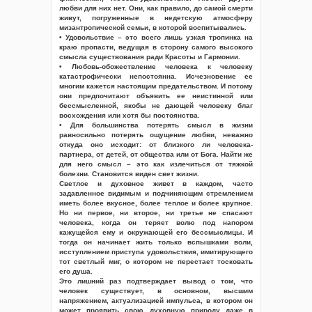
любви для них нет. Они, как правило, до самой смерти
живут, погруженные в недетскую атмосферу
мизантропической семьи, в которой воспитывались.
• Удовольствие – это всего лишь узкая тропинка на
краю пропасти, ведущая в сторону самого высокого
смысла существования ради Красоты и Гармонии.
• Любовь-обожествление человека к человеку
катастрофически непостоянна. Исчезновение ее
многим кажется настоящим предательством. И потому
они предпочитают объявить ее неистинной или
бессмысленной, якобы не дающей человеку благ
восхождения или хотя бы постоянства.
• Для большинства потерять смысл в жизни
равносильно потерять ощущение любви, неважно
откуда оно исходит: от близкого ли человека-
партнера, от детей, от общества или от Бога. Найти же
для него смысл – это как излечиться от тяжкой
болезни. Становится виден свет жизни.
Светлое и духовное живет в каждом, часто
задавленное видимым и подчиняющим стремлением
иметь более вкусное, более теплое и более крупное.
Но ни первое, ни второе, ни третье не спасают
человека, когда он теряет волю под напором
кажущейся ему и окружающей его бессмыслицы. И
тогда он начинает жить только вспышками воли,
исступлением приступа удовольствия, имитирующего
тот светлый миг, о котором не перестает тосковать
его душа.
Это лишний раз подтверждает вывод о том, что
человек существует, в основном, высшим
напряжением, актуализацией импульса, в котором он
может проявить свою духовную природу даже в