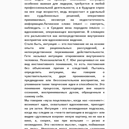
особенно важная для лидеров, требуется в любой
профессиональной деятельности, а в будущем спрос
на нее еще возрастет, ведь возрастает и удельный
вес судьбоносных решений, оперативно
принимаемых, несмотря на недостаточность
информации.Латинское слово intueri — смотреть,
наблюдать — в Средние века породило intuicio —
вдохновение, опережающее восприятие. В словарях
это разъясняется как непосредственное внутреннее
восприятие или вдохновенное видение.
Стало быть, интуиция — это постижение не на основе
опыта или рациональных рассуждений, а
непосредственное переживание действительности.
Гете называл интуицию откровением внутреннего
человека. Психоаналитик К. Г. Юнг расценивал ее как
вид инстинктивного понимания, то есть постижения
без объяснения причин и следствий. Пытаясь
определить интуицию, мы говорим о
чувствительности, даре проникновения, о
предвидении или бессознательном восприятии, но
упоминаем также творческие идеи и способности. Это
понимание процессов, происходящих вне нашего
сознания, воспринимаемых духом, обращенным к
самому себе.
Мы говорим «муза поцеловала», когда нас «осеняет»:
возникает идея, охватывает вдохновение, приходят
на ум затеи. Интуиция - это неожиданная подсказка,
когда мы следим за «чем-то витающим в воздухе» или
видим «духовным взором» некую картину, но не как в
кино, а, скорее, как при вспышке — резко и
неожиданно. Это «всплеск мысли», «идея, пойманная
на лету». Некоторые могут похвалиться «хорошим