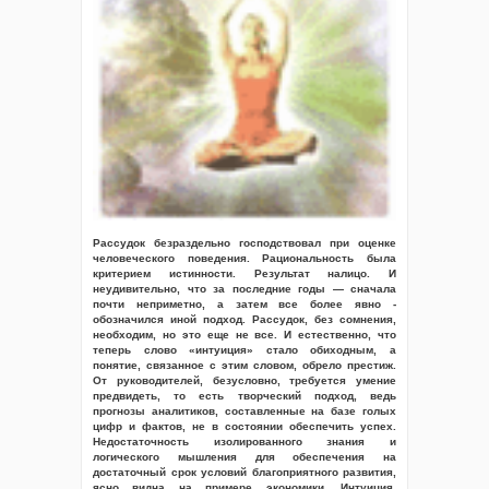
Рассудок безраздельно господствовал при оценке
человеческого поведения. Рациональность была
критерием истинности. Результат налицо. И
неудивительно, что за последние годы — сначала
почти неприметно, а затем все более явно -
обозначился иной подход. Рассудок, без сомнения,
необходим, но это еще не все. И естественно, что
теперь слово «интуиция» стало обиходным, а
понятие, связанное с этим словом, обрело престиж.
От руководителей, безусловно, требуется умение
предвидеть, то есть творческий подход, ведь
прогнозы аналитиков, составленные на базе голых
цифр и фактов, не в состоянии обеспечить успех.
Недостаточность изолированного знания и
логического мышления для обеспечения на
достаточный срок условий благоприятного развития,
ясно видна на примере экономики. Интуиция,