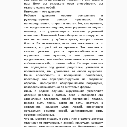
вам. Если вы разовьете свои способности, вы
станете самим собой.
Интуиция — это доверие
Ребенок доверяет своему восприятию и
руководствуется своими чувствами. Он
непосредственен, открыт и честен. Но, как правило,
так продолжается недолго, пока родители не внушат
малышу, что удовлетворять желания родителей
похвально. Маленькой Анне обещают шоколадку, если
она не заплачет у зубного врача, которого очень
боится. Ее наказывают, если она отказывается от
шпината, который ей не нравится. Так человек с
самого детства учится приспосабливаться и
подавлять свои чувства, и чем дольше это
продолжается, тем слабее становится его контакт с
собственным «Я», с самим собой. По мере того как
мы подпадаем под диктат родителей, учителей и
воспитателей, мы удаляемся от своей сущности.
Наша способность к восприятию ослабевает,
поскольку мы переориентируемся на заданные
образцы, пользуемся общепринятыми подходами,
позволяем втискивать себя в готовые формы.
Лишь в редких случаях окружающие укрепляют
доверие ребенка к самому себе и поощряют его
стремление следовать своей внутренней правде,
просто быть таким, каков он есть. Поэтому, к
сожалению, слишком мало людей, рискующих
оставаться самими собой, действительно жить
собственной жизнью.
Что вы можете сказать о себе? Нас с самого детства
отлучают от интуитивных знаний, присущих каждому
человеку, стремятся искоренить их. Препятствуя нам