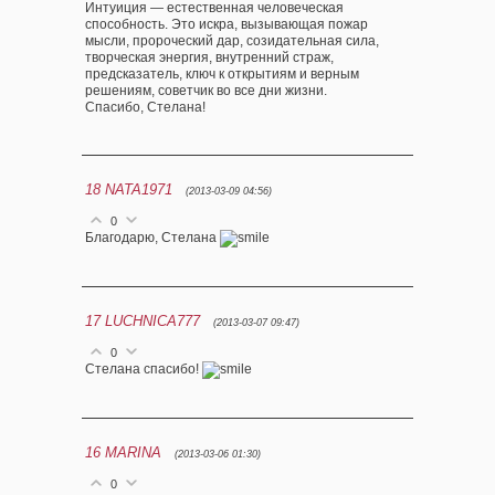
Интуиция — естественная человеческая
способность. Это искра, вызывающая пожар
мысли, пророческий дар, созидательная сила,
творческая энергия, внутренний страж,
предсказатель, ключ к открытиям и верным
решениям, советчик во все дни жизни.
Спасибо, Стелана!
18
NATA1971
(2013-03-09 04:56)
0
Благодарю, Стелана
17
LUCHNICA777
(2013-03-07 09:47)
0
Стелана спасибо!
16
MARINA
(2013-03-06 01:30)
0