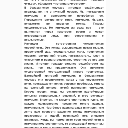
чутьем», обладают «нутряным чувством».
В большинстве случаев интуиция срабатывает
неожиданно, но в нужный момент. Мы поставляем
интуицию и одновременно потребляем ее.
Порождение внутреннего мира, интуиция, бывает,
нуждается во внешнем толчке. Таковы
свидетельства. Но интуиция ли вела нас — это
выяснится через некоторое время и может
подтвердиться лишь при сопоставлении с
реальностью.
Интуиция — естественная человеческая
способность. Это искра, вызывающая пожар мысли,
пророческий дар, созидательная сила, творческая
энергия, внутренний страж, предсказатель, ключ к
открытиям и верным решениям, советчик во все дни
жизни. Интуиция гораздо сильнее воздействует на
жизнь, чем мы предполагаем. Она является
существенной составляющей нашего творчества.
Важнейший критерий интуиции: в большинстве
случаев она проявляется, когда у нас опускаются
руки, прекращается поиск решения проблемы, ответа
на сложный вопрос, путей изменения ситуации.
Короче говоря, когда мы оставляем настойчивые
попытки рациональных решений, в игру вступает
интуиция. Впрочем, не каждую спонтанную идею, не
каждое молниеносное прозрение можно назвать
интуитивным. Чем более развита ваша интуиция, тем
легче вам провести различие между интуитивным
прозрением и идеей, возникшей под внешним
влиянием. Когда вы применяете свои способности к
интуитивному восприятию, то в решающий момент вы
совершенно точно определите, с чем имеете дело.