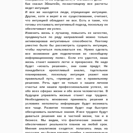
Как сказал Эйнштейн, по-настоящему все расчеты
ведет интуиция
И все же находятся люди, отрицающие интуицию.
Другие, хотя и верят в ее существование, считают,
что интуицией обладают не все. Есть и такие, что
готовы отстаивать интуитивный подход, поскольку он
обеспечивает им успех.
Изменить жизнь к лучшему, повысить ее качество,
продвинуться по ряду направлений можно только
активизировав интуитивные способности. Поэтому
уместно было бы рассмотреть сущность интуиции,
чтобы научиться пользоваться ею. Нужно сделать
все возможное для подключения ко «всеобщему
информационному полю». Если это удастся, наша
жизнь станет намного легче и прекраснее. Не надо
будет «искать решения», они сами придут. Не
понадобится кропотливый анализ, тщательное
планирование, поскольку интуиция укажет нам
правильный путь, «приведет» нас к правильному
решению. Речь идет не только о нашем личном
счастье или нашем профессиональном успехе, но
обо всех сферах жизни и обо всем человечестве. В
будущем управлять жизнью станет еще труднее.
Необходимость мгновенно принимать решения в
условиях неполноты информации будет возникать
все чаще. Развитие техники будет еще быстрее
обесценивать наличные знания. И все труднее будут
даваться решения как в частной жизни, так и в
бизнесе. Мы видим, что фактические знания не
обеспечивают реальности планов на любой срок.
Мнения аналитиков сходятся: полагаясь лишь на
рассудок, мы будем плодить ошибки, а неправильные