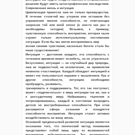
решения будут иметь катастрофические последствия.
Современная жизнь и интуиция
Цивилизация принесла нам не только преимущества.
В течение столетий мы утеряли или оставили без
упражнения многие способности, не отвечающие
запросам той или иной эпохи (а они-то как раз и
необходимы сегодня). Возьмем, к примеру,
чувственную способность восприятия, которая ныне
служит только интеллектуальному постижению
ситуации. Если бы мы могли воспринимать мир
всеми своими чувствами, насколько богаче стало бы
наше существование!
Интуиция — достояние каждого, эта способность с
течением времени может ослабеть, но не утратиться.
Безусловно, интуиция — не случайный дар природы,
нам не подвластной, не исключение, не привилегия
немногих счастливцев. Каждый обладает интуицией и
может ею пользоваться наравне с мышлением. Как и
другие способности, интуицию необходимо
пробуждать, развивать,
тренировать и поддерживать. Тот, кто так поступает,
может «подключаться» к миру интуиции так же, как и
к рассудочному миру. Набравшись терпения и
потренировавшись, каждый в состоянии возродить
дотоле не востребованные способности. При этом
расширится сфера сознания и изощрятся
способности восприятия. Интуиция станет активно
воздействовать на вашу жизнь.
Основной предпосылкой развития интуиции является
осознание того, что логический метод понимания
представляет собой лишь одну из возможностей
восприятия действительности. Эта возможность