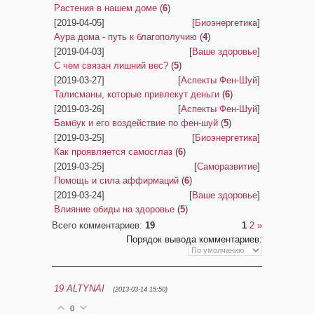
Растения в нашем доме
(
6
)
[2019-04-05]
[
Биоэнергетика
]
Аура дома - путь к благополучию
(
4
)
[2019-04-03]
[
Ваше здоровье
]
С чем связан лишний вес?
(
5
)
[2019-03-27]
[
Аспекты Фен-Шуй
]
Талисманы, которые привлекут деньги
(
6
)
[2019-03-26]
[
Аспекты Фен-Шуй
]
Бамбук и его воздействие по фен-шуй
(
5
)
[2019-03-25]
[
Биоэнергетика
]
Как проявляется самосглаз
(
6
)
[2019-03-25]
[
Саморазвитие
]
Помощь и сила аффирмаций
(
6
)
[2019-03-24]
[
Ваше здоровье
]
Влияние обиды на здоровье
(
5
)
Всего комментариев
:
19
1
2
»
Порядок вывода комментариев:
19
ALTYNAI
(2013-03-14 15:50)
0