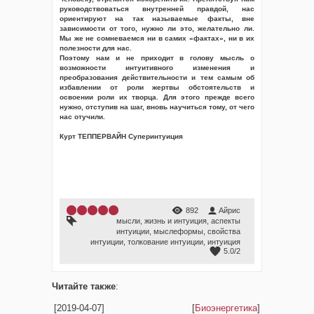
руководствоваться внутренней правдой, нас
ориентируют на так называемые факты, вне
зависимости от того, нужно ли это, желательно ли.
Мы же не сомневаемся ни в самих «фактах», ни в их
полезности для нас.
Поэтому нам и не приходит в голову мысль о
возможности интуитивного изменения и
преобразования действительности и тем самым об
избавлении от роли жертвы обстоятельств и
освоении роли их творца. Для этого прежде всего
нужно, отступив на шаг, вновь научиться тому, от чего
нас отучили.
Курт ТЕППЕРВАЙН Суперинтуиция
892
Айрис
мысли
,
жизнь и интуиция
,
аспекты
интуиции
,
мыслеформы
,
свойства
интуиции
,
толкование интуиции
,
интуиция
5.0
/
2
Читайте также
:
[2019-04-07]
[
Биоэнергетика
]