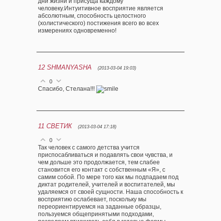
дни жизни и присуща каждому
человеку.Интуитивное восприятие является
абсолютным, способность целостного
(холистического) постижения всего во всех
измерениях одновременно!
12
SHMANYASHA
(2013-03-04 19:03)
0
Спасибо, Стелана!!!
11
СВЕТИК
(2013-03-04 17:18)
0
Так человек с самого детства учится
приспосабливаться и подавлять свои чувства, и
чем дольше это продолжается, тем слабее
становится его контакт с собственным «Я», с
самим собой. По мере того как мы подпадаем под
диктат родителей, учителей и воспитателей, мы
удаляемся от своей сущности. Наша способность к
восприятию ослабевает, поскольку мы
переориентируемся на заданные образцы,
пользуемся общепринятыми подходами,