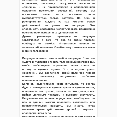
ограничена, поскольку рассудочное восприятие
«линейно» и не приспособлено к одновременной
обработке нескольких сообщений. Поэтому вы
постигаете лишь часть послания, если
руководствуетесь только разумом. Но ведь в
распоряжении каждого из нас имеется более
действенный инструмент — интуиция. Это
способность целостного (холистического) постижения
всего во всех измерениях одновременно!
Другое решающее преимущество интуиции
заключается в том, что она по своей природе
свободна от ошибок. Интуитивное восприятие
является абсолютным. Ошибки могут возникать лишь
в его истолковании.
Интуиция поможет вам в любой ситуации. Если вы
будете интуитивно строить телефонный разговор так,
чтобы собеседника «проняло», ваши слова не
останутся пустым звуком. В этом случае успех
обеспечен. Вы достигнете своей цели без потери
времени, поскольку интуитивно выберете
правильные слова.
Если вы задействуете свою интуицию, то всегда
будете находиться в нужное время в нужном месте,
воспримете все нужное, скажете то, что нужно, и все
пойдет должным порядком к нужному результату.
Интуитивно вы можете определить, необходимо ли
вам в данный момент проявлять активность или
предпочтительнее выждать. Вы знаете, когда
настанет время действовать: урожай - результат
своевременного сева.
Интуиция присуща каждому человеку, в том числе и