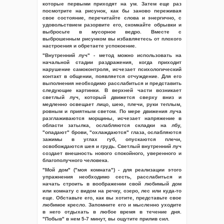
которые первыми приходят на ум. Затем еще раз
посмотрите на рисунок, как бы заново переживая
свое состояние, перечитайте слова и энергично, с
удовольствием разорвите его, скомкайте обрывки и
выбросьте в мусорное ведро. Вместе с
выброшенным рисунком вы избавляетесь от плохого
настроения и обретаете успокоение.
"Внутренний луч" - метод можно использовать на
начальной стадии раздражения, когда приходит
нарушение самоконтроля, исчезает психологический
контакт в общении, появляется отчуждение. Для его
выполнения необходимо расслабиться и представить
следующие картинки. В верхней части возникает
светлый луч, который движется сверху вниз и
медленно освещает лицо, шею, плечи, руки теплым,
ровным и приятным светом. По мере движения луча
разглаживаются морщины, исчезает напряжение в
области затылка, ослабляются складки на лбу,
"опадают" брови, "охлаждаются" глаза, ослабляются
зажимы в углах губ, опускаются плечи,
освобождаются шея и грудь. Светлый внутренний луч
создает внешность нового спокойного, уверенного и
благополучного человека.
"Мой дом" ("моя комната") - для реализации этого
упражнения необходимо сесть, расслабиться и
начать строить в воображении свой любимый дом
или комнату с видом на речку, озеро, лес или куда-то
еще. Обставьте его, как вы хотите, представьте свое
любимое кресло. Запомните его и мысленно уходите
в него отдыхать в любое время в течение дня.
"Побыв" в нем 5-7 минут, вы ощутите прилив сил.