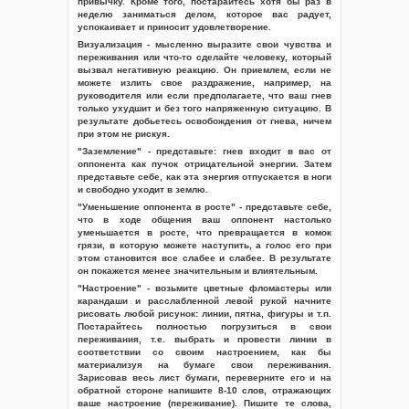
привычку. Кроме того, постарайтесь хотя бы раз в
неделю заниматься делом, которое вас радует,
успокаивает и приносит удовлетворение.
Визуализация - мысленно выразите свои чувства и
переживания или что-то сделайте человеку, который
вызвал негативную реакцию. Он приемлем, если не
можете излить свое раздражение, например, на
руководителя или если предполагаете, что ваш гнев
только ухудшит и без того напряженную ситуацию. В
результате добьетесь освобождения от гнева, ничем
при этом не рискуя.
"Заземление" - представьте: гнев входит в вас от
оппонента как пучок отрицательной энергии. Затем
представьте себе, как эта энергия отпускается в ноги
и свободно уходит в землю.
"Уменьшение оппонента в росте" - представьте себе,
что в ходе общения ваш оппонент настолько
уменьшается в росте, что превращается в комок
грязи, в которую можете наступить, а голос его при
этом становится все слабее и слабее. В результате
он покажется менее значительным и влиятельным.
"Настроение" - возьмите цветные фломастеры или
карандаши и расслабленной левой рукой начните
рисовать любой рисунок: линии, пятна, фигуры и т.п.
Постарайтесь полностью погрузиться в свои
переживания, т.е. выбрать и провести линии в
соответствии со своим настроением, как бы
материализуя на бумаге свои переживания.
Зарисовав весь лист бумаги, переверните его и на
обратной стороне напишите 8-10 слов, отражающих
ваше настроение (переживание). Пишите те слова,