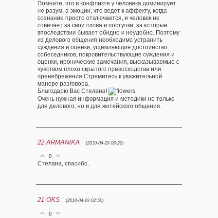
Помните, что в конфликте у человека доминирует
не разум, а эмоции, что ведет к аффекту, когда
сознание просто отключается, и человек не
отвечает за свои слова и поступки, за которые
впоследствии бывает обидно и неудобно. Поэтому
из делового общения необходимо устранить
суждения и оценки, ущемляющие достоинство
собеседников, покровительствующие суждения и
оценки, иронические замечания, высказываемые с
чувством плохо скрытого превосходства или
пренебрежения.Стремитесь к уважительной
манере разговора.
Благодарю Вас Стелана!
Очень нужная информация и методики не только
для делового, но и для житейского общения.
22
ARMANIKA
(2010-04-29 06:20)
0
Стелана, спасибо.
21
OKS
(2010-04-29 02:50)
0