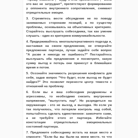
это вас не затруднит", препятствуют формированию
у оппонента внутреннего сопротивления, снимают
отрицательные эмоции.
3. Стремитесь вести обсуждение не по поводу
занимаемых сторонами позиций, а по существу
проблемы, основываясь на объективных критериях.
Старайтесь выслушать собеседника, так как умение
слушать - один из критериев коммуникабельности.
4. Придерживайтесь многоальтернативного подхода и,
настаивая на своем предложении, не отвергайте
предложение партнера, лучше задайте себе вопрос
"А разве я никогда не ошибаюсь?" Постарайтесь
выслушать оба предложения и посмотрите, какую
сумму выгод и потерь они принесут в ближайшее
время и потом.
5. Осознайте значимость разрешения конфликта для
себя, задав вопрос "Что будет, если выход не будет
найден?" Это позволит перенести центр тяжести с
отношений на проблему.
6. Если вы и ваш собеседник раздражены и
агрессивны, то необходимо снизить внутреннее
напряжение, "выпустить пар". Но разрядиться на
окружающих - это не выход, а выходка. Но если уж
так получилось, что потеряли контроль над собой,
попытайтесь сделать единственное: замолчите сами,
а не требуйте этого от партнера. Избегайте
констатации отрицательных эмоциональных
состояний партнера.
7. Предложите собеседнику встать на ваше место и
спросите: "Если бы вы были на моем месте, то что