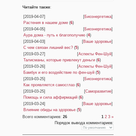
Читайте также
:
[2019-04-07]
[
Биоэнергетика
]
Растения в нашем доме
(
6
)
[2019-04-05]
[
Биоэнергетика
]
Аура дома - путь к благополучию
(
4
)
[2019-04-03]
[
Ваше здоровье
]
С чем связан лишний вес?
(
5
)
[2019-03-27]
[
Аспекты Фен-Шуй
]
Талисманы, которые привлекут деньги
(
6
)
[2019-03-26]
[
Аспекты Фен-Шуй
]
Бамбук и его воздействие по фен-шуй
(
5
)
[2019-03-25]
[
Биоэнергетика
]
Как проявляется самосглаз
(
6
)
[2019-03-25]
[
Саморазвитие
]
Помощь и сила аффирмаций
(
6
)
[2019-03-24]
[
Ваше здоровье
]
Влияние обиды на здоровье
(
5
)
Всего комментариев
:
26
1
2
3
»
Порядок вывода комментариев: