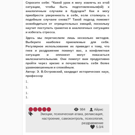
Спросите себя: "Какой урок я могу извлечь из этой
ситуации, чтобы быть подготовленным(ой) к
аналогичным случаям в будущем? Как я могу
приобрести уверенность в себе, если столкнусь с
подобным случаем снова?" Такой подход поможет
освободиться от отрицательных эмоций, поскольку
научит поступать грамотно в аналогичных ситуациях
и избегать стресса.
Здесь мы перечислили лишь несколько методов.
Выберите наиболее приемлемые для себя.
Регулярное использование их приведет к тому, что
гнев и раздражение покинут вас, а конфликтная
ситуация и оппонент могут показаться
малозначительными. Они помогут вам продуктивно
пройти через кризис и почувствовать себя более
уравновешенным и спокойным.
Автор: Э. В.Островский, кандидат исторических наук,
профессор
1.
1.
1.
1.
984
Айрис
Эмоции
,
психическая атака
,
релаксация
,
настроение
,
самоконтроль
,
психология
,
раздравжение
5.0
/
4