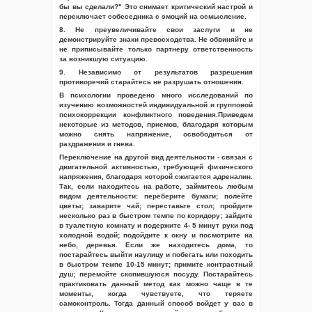
бы вы сделали?" Это снимает критический настрой и
переключает собеседника с эмоций на осмысление.
8. Не преувеличивайте свои заслуги и не
демонстрируйте знаки превосходства. Не обвиняйте и
не приписывайте только партнеру ответственность
за возникшую ситуацию.
9. Независимо от результатов разрешения
противоречий старайтесь не разрушать отношения.
В психологии проведено много исследований по
изучению возможностей индивидуальной и групповой
психокоррекции конфликтного поведения.Приведем
некоторые из методов, приемов, благодаря которым
можно снять напряжение, освободиться от
раздражения и гнева.
Переключение на другой вид деятельности - связан с
двигательной активностью, требующей физического
напряжения, благодаря которой сжигается адреналин.
Так, если находитесь на работе, займитесь любым
видом деятельности: переберите бумаги; полейте
цветы; заварите чай; переставьте стол; пройдите
несколько раз в быстром темпе по коридору; зайдите
в туалетную комнату и подержите 4- 5 минут руки под
холодной водой; подойдите к окну и посмотрите на
небо, деревья. Если же находитесь дома, то
постарайтесь выйти наулицу и побегать или походить
в быстром темпе 10-15 минут; примите контрастный
душ; перемойте скопившуюся посуду. Постарайтесь
практиковать данный метод как можно чаще в те
моменты, когда чувствуете, что теряете
самоконтроль. Тогда данный способ войдет у вас в