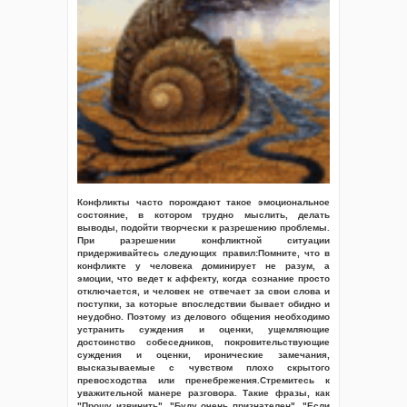
Конфликты часто порождают такое эмоциональное
состояние, в котором трудно мыслить, делать
выводы, подойти творчески к разрешению проблемы.
При разрешении конфликтной ситуации
придерживайтесь следующих правил:Помните, что в
конфликте у человека доминирует не разум, а
эмоции, что ведет к аффекту, когда сознание просто
отключается, и человек не отвечает за свои слова и
поступки, за которые впоследствии бывает обидно и
неудобно. Поэтому из делового общения необходимо
устранить суждения и оценки, ущемляющие
достоинство собеседников, покровительствующие
суждения и оценки, иронические замечания,
высказываемые с чувством плохо скрытого
превосходства или пренебрежения.Стремитесь к
уважительной манере разговора. Такие фразы, как
"Прошу извинить", "Буду очень признателен", "Если