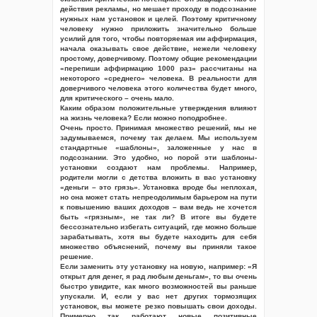
действия рекламы, но мешает проходу в подсознание
нужных нам установок и целей. Поэтому критичному
человеку нужно приложить значительно больше
усилий для того, чтобы повторяемая им аффирмация,
начала оказывать свое действие, нежели человеку
простому, доверчивому. Поэтому общие рекомендации
«перепиши аффирмацию 1000 раз» рассчитаны на
некоторого «среднего» человека. В реальности для
доверчивого человека этого количества будет много,
для критического – очень мало.
Каким образом положительные утверждения влияют
на жизнь человека? Если можно поподробнее.
Очень просто. Принимая множество решений, мы не
задумываемся, почему так делаем. Мы используем
стандартные «шаблоны», заложенные у нас в
подсознании. Это удобно, но порой эти шаблоны-
установки создают нам проблемы. Например,
родители могли с детства вложить в вас установку
«деньги – это грязь». Установка вроде бы неплохая,
но она может стать непреодолимым барьером на пути
к повышению ваших доходов – вам ведь не хочется
быть «грязным», не так ли? В итоге вы будете
бессознательно избегать ситуаций, где можно больше
зарабатывать, хотя вы будете находить для себя
множество объяснений, почему вы приняли такое
решение.
Если заменить эту установку на новую, например: «Я
открыт для денег, я рад любым деньгам», то вы очень
быстро увидите, как много возможностей вы раньше
упускали. И, если у вас нет других тормозящих
установок, вы можете резко повышать свои доходы.
Примерно так работают новые позитивные