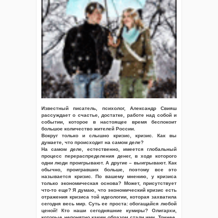
Известный писатель, психолог, Александр Свияш
рассуждает о счастье, достатке, работе над собой и
событии, которое в настоящее время беспокоит
большое количество жителей России.
Вокруг только и слышно кризис, кризис. Как вы
думаете, что происходит на самом деле?
На самом деле, естественно, имеется глобальный
процесс перераспределения денег, в ходе которого
одни люди проигрывают. А другие – выигрывают. Как
обычно, проигравших больше, поэтому все это
называется кризис. По вашему мнению, у кризиса
только экономическая основа? Может, присутствует
что-то еще? Я думаю, что экономический кризис есть
отражения кризиса той идеологии, которая захватила
сегодня весь мир. Суть ее проста: обогащайся любой
ценой! Кто наши сегодняшние кумиры? Олигархи,
которые непонятно каким образом стали ими. Точнее,