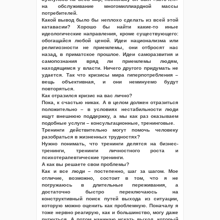
на обслуживание многомиллиардной массы
потребителей.
Какой вывод было бы неплохо сделать из всей этой
катавасии? Хорошо бы найти какие-то иные
идеологические направления, кроме существующего:
обогащайся любой ценой. Идеи национализма или
религиозности не приемлемы, они отбросят нас
назад, в приматское прошлое. Идеи саморазвития и
самопознания вряд ли приемлемы людям,
находящимся у власти. Ничего другого придумать не
удается. Так что кризисы мира гиперпотребления –
вещь объективная, и они неминуемо будут
повторяться.
Как отразился кризис на вас лично?
Пока, к счастью никак. А в целом должен отразиться
положительно – в условиях нестабильности люди
ищут внешнюю поддержку, а мы как раз оказываем
подобные услуги – консультационные, тренинговые.
Тренинги действительно могут помочь человеку
разобраться в жизненных трудностях?
Нужно понимать, что тренинги делятся на бизнес-
тренинги, тренинги личностного роста и
психотерапевтические тренинги.
А как вы решаете свои проблемы?
Как и все люди – постепенно, шаг за шагом. Мое
отличие, возможно, состоит в том, что я не
погружаюсь в длительные переживания, а
достаточно быстро переключаюсь на
конструктивный поиск путей выхода из ситуации,
которую можно оценить как проблемную. Поначалу я
тоже нервно реагирую, как и большинство, могу даже
ругнуться. А потом начинаю искать выход, который