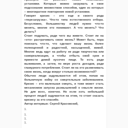
установки. Которые можно загружать в свое
подсознание множеством способов, один из которых
– многократное повторение новой установки.
Говорят кризис – это еще и своего рода
«перезагрузка». Что-то типа естественного отбора.
Безусловно, большинству людей нужно что-то
менять, многие это понимают. А что менять? Что
делать?
Стоит подумать, ради чего вы живете. Стоит ли на
«это» растрачивать свою жизнь? Может быть, пора
поискать что-то, что сделает вашу жизнь более
полноценной и радостной, насыщенной, живой.
Многие ведь идут на работу не ради творчества или
самореализации, а чтобы отбыть свой срок и
принести домой кусочек пищи. То есть ради
выживания, а затем, по мере роста доходов, ради
гламурного потребления. Стоит ли на это разменивать
свою жизнь, когда вокруг столько возможностей?
Обычно люди задумываются об этом, попав на
больничную койку со смертельным заболеванием.
Кризис – это маленькая смерть, и тоже может стать
механизмом запуска размышлений о смысле жизни.
Не для всех, конечно. Но если хоть небольшой
процент людей задумается на этим, то стоит сказать
кризису за это спасибо.
Автор интервью: Cергей Красовский,
1.
1.
1.
1.