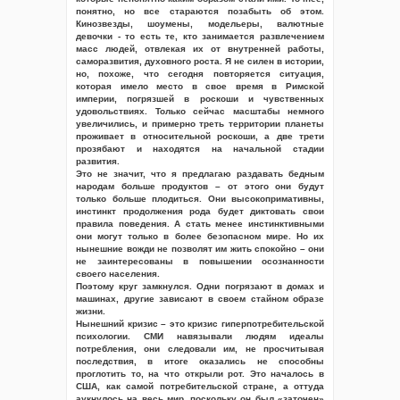
понятно, но все стараются позабыть об этом.
Кинозвезды, шоумены, модельеры, валютные
девочки - то есть те, кто занимается развлечением
масс людей, отвлекая их от внутренней работы,
саморазвития, духовного роста. Я не силен в истории,
но, похоже, что сегодня повторяется ситуация,
которая имело место в свое время в Римской
империи, погрязшей в роскоши и чувственных
удовольствиях. Только сейчас масштабы немного
увеличились, и примерно треть территории планеты
проживает в относительной роскоши, а две трети
прозябают и находятся на начальной стадии
развития.
Это не значит, что я предлагаю раздавать бедным
народам больше продуктов – от этого они будут
только больше плодиться. Они высокопримативны,
инстинкт продолжения рода будет диктовать свои
правила поведения. А стать менее инстинктивными
они могут только в более безопасном мире. Но их
нынешние вожди не позволят им жить спокойно – они
не заинтересованы в повышении осознанности
своего населения.
Поэтому круг замкнулся. Одни погрязают в домах и
машинах, другие зависают в своем стайном образе
жизни.
Нынешний кризис – это кризис гиперпотребительской
психологии. СМИ навязывали людям идеалы
потребления, они следовали им, не просчитывая
последствия, в итоге оказались не способны
проглотить то, на что открыли рот. Это началось в
США, как самой потребительской стране, а оттуда
аукнулось на весь мир, поскольку он был «заточен»