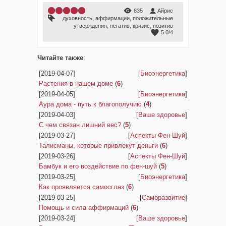
835
Айрис
духовность
,
аффирмации
,
положительные
утверждения
,
негатив
,
кризис
,
позитив
5.0
/
4
Читайте также
:
[2019-04-07]
[
Биоэнергетика
]
Растения в нашем доме
(
6
)
[2019-04-05]
[
Биоэнергетика
]
Аура дома - путь к благополучию
(
4
)
[2019-04-03]
[
Ваше здоровье
]
С чем связан лишний вес?
(
5
)
[2019-03-27]
[
Аспекты Фен-Шуй
]
Талисманы, которые привлекут деньги
(
6
)
[2019-03-26]
[
Аспекты Фен-Шуй
]
Бамбук и его воздействие по фен-шуй
(
5
)
[2019-03-25]
[
Биоэнергетика
]
Как проявляется самосглаз
(
6
)
[2019-03-25]
[
Саморазвитие
]
Помощь и сила аффирмаций
(
6
)
[2019-03-24]
[
Ваше здоровье
]