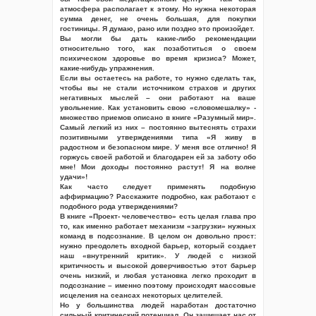
атмосфера располагает к этому. Но нужна некоторая
сумма денег, не очень большая, для покупки
гостиницы. Я думаю, рано или поздно это произойдет.
Вы могли бы дать какие-либо рекомендации
относительно того, как позаботиться о своем
психическом здоровье во время кризиса? Может,
какие-нибудь упражнения.
Если вы остаетесь на работе, то нужно сделать так,
чтобы вы не стали источником страхов и других
негативных мыслей – они работают на ваше
увольнение. Как установить свою «словомешалку» -
множество приемов описано в книге «Разумный мир».
Самый легкий из них – постоянно вытеснять страхи
позитивными утверждениями типа «Я живу в
радостном и безопасном мире. У меня все отлично! Я
горжусь своей работой и благодарен ей за заботу обо
мне! Мои доходы постоянно растут! Я на волне
удачи»!
Как часто следует применять подобную
аффирмацию? Расскажите подробно, как работают с
подобного рода утверждениями?
В книге «Проект- человечество» есть целая глава про
то, как именно работает механизм «загрузки» нужных
команд в подсознание. В целом он довольно прост:
нужно преодолеть входной барьер, который создает
наш «внутренний критик». У людей с низкой
критичность и высокой доверчивостью этот барьер
очень низкий, и любая установка легко проходит в
подсознание – именно поэтому происходят массовые
исцеления на сеансах некоторых целителей.
Но у большинства людей наработан достаточно
сильный критический потенциал. Он защищает нас от