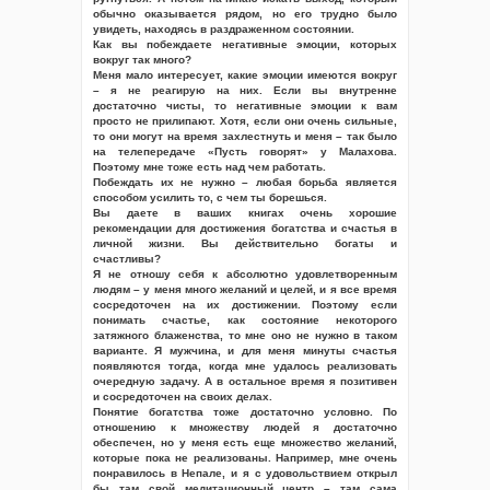
обычно оказывается рядом, но его трудно было
увидеть, находясь в раздраженном состоянии.
Как вы побеждаете негативные эмоции, которых
вокруг так много?
Меня мало интересует, какие эмоции имеются вокруг
– я не реагирую на них. Если вы внутренне
достаточно чисты, то негативные эмоции к вам
просто не прилипают. Хотя, если они очень сильные,
то они могут на время захлестнуть и меня – так было
на телепередаче «Пусть говорят» у Малахова.
Поэтому мне тоже есть над чем работать.
Побеждать их не нужно – любая борьба является
способом усилить то, с чем ты борешься.
Вы даете в ваших книгах очень хорошие
рекомендации для достижения богатства и счастья в
личной жизни. Вы действительно богаты и
счастливы?
Я не отношу себя к абсолютно удовлетворенным
людям – у меня много желаний и целей, и я все время
сосредоточен на их достижении. Поэтому если
понимать счастье, как состояние некоторого
затяжного блаженства, то мне оно не нужно в таком
варианте. Я мужчина, и для меня минуты счастья
появляются тогда, когда мне удалось реализовать
очередную задачу. А в остальное время я позитивен
и сосредоточен на своих делах.
Понятие богатства тоже достаточно условно. По
отношению к множеству людей я достаточно
обеспечен, но у меня есть еще множество желаний,
которые пока не реализованы. Например, мне очень
понравилось в Непале, и я с удовольствием открыл
бы там свой медитационный центр – там сама