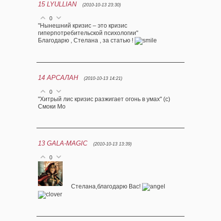
15
LYULLIAN
(2010-10-13 23:30)
0
"Нынешний кризис – это кризис
гиперпотребительской психологии"
Благодарю , Стелана , за статью !
14
АРСАЛАН
(2010-10-13 14:21)
0
"Хитрый лис кризис разжигает огонь в умах" (с)
Смоки Мо
13
GALA-MAGIC
(2010-10-13 13:39)
0
Стелана,благодарю Вас!