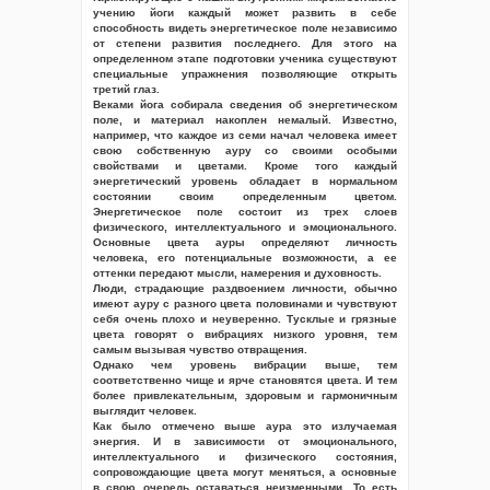
учению йоги каждый может развить в себе
способность видеть энергетическое поле независимо
от степени развития последнего. Для этого на
определенном этапе подготовки ученика существуют
специальные упражнения позволяющие открыть
третий глаз.
Веками йога собирала сведения об энергетическом
поле, и материал накоплен немалый. Известно,
например, что каждое из семи начал человека имеет
свою собственную ауру со своими особыми
свойствами и цветами. Кроме того каждый
энергетический уровень обладает в нормальном
состоянии своим определенным цветом.
Энергетическое поле состоит из трех слоев
физического, интеллектуального и эмоционального.
Основные цвета ауры определяют личность
человека, его потенциальные возможности, а ее
оттенки передают мысли, намерения и духовность.
Люди, страдающие раздвоением личности, обычно
имеют ауру с разного цвета половинами и чувствуют
себя очень плохо и неуверенно. Тусклые и грязные
цвета говорят о вибрациях низкого уровня, тем
самым вызывая чувство отвращения.
Однако чем уровень вибрации выше, тем
соответственно чище и ярче становятся цвета. И тем
более привлекательным, здоровым и гармоничным
выглядит человек.
Как было отмечено выше аура это излучаемая
энергия. И в зависимости от эмоционального,
интеллектуального и физического состояния,
сопровождающие цвета могут меняться, а основные
в свою очередь оставаться неизменными. То есть