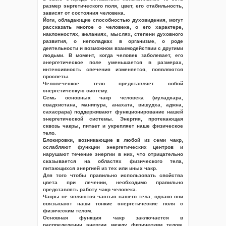
размер энргетического поля, цвет, его стабильность,
зависят от состояния человека.
Йоги, обладающие способностью духовидения, могут
рассказать многое о человеке, о его характере,
наклонностях, желаниях, мыслях, степени духовного
развития, о неполадках в организме, о роде
деятельности и возможном взаимодействии с другими
людьми. В момент, когда человек заболевает, его
энергетическое поле уменьшается в размерах,
интенсивность свечения изменяется, появляются
просветы.
Человеческое тело представляет собой
энергетическую систему.
Семь основных чакр человека (муладхара,
свадхистана, манипура, анахата, вишудха, аджна,
сахасрара) поддерживают функционирование нашей
энергетической системы. Энергия, протекающая
сквозь чакры, питает и укрепляет наше физическое
тело.
Блокировки, возникающие в любой из семи чакр,
ослабляют функции энергетических центров и
нарушают течение энергии в них, что отрицательно
сказывается на областях физического тела,
питающихся энергией из тех или иных чакр.
Для того чтобы правильно использовать свойства
цвета при лечении, необходимо правильно
представлять работу чакр человека.
Чакры не являются частью нашего тела, однако они
связывают наши тонкие энергетические поля с
физическим телом.
Основная функция чакр заключается в
распределении энергии между физическим телом,