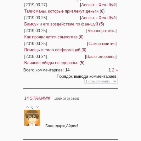
[2019-03-27]
[
Аспекты Фен-Шуй
]
Талисманы, которые привлекут деньги
(
6
)
[2019-03-26]
[
Аспекты Фен-Шуй
]
Бамбук и его воздействие по фен-шуй
(
5
)
[2019-03-25]
[
Биоэнергетика
]
Как проявляется самосглаз
(
6
)
[2019-03-25]
[
Саморазвитие
]
Помощь и сила аффирмаций
(
6
)
[2019-03-24]
[
Ваше здоровье
]
Влияние обиды на здоровье
(
5
)
Всего комментариев
:
14
1
2
»
Порядок вывода комментариев:
14
STRANNIK
(2019-08-26 04:08)
0
Благодарю,Айрис!