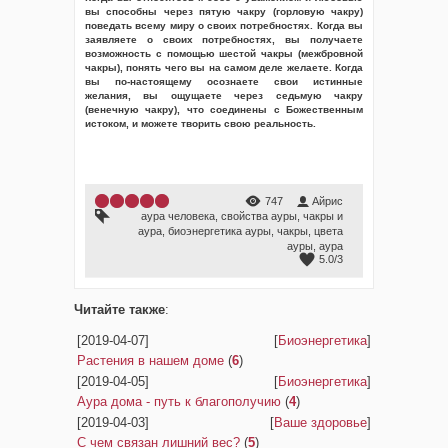
вы способны через пятую чакру (горловую чакру)
поведать всему миру о своих потребностях. Когда вы
заявляете о своих потребностях, вы получаете
возможность с помощью шестой чакры (межбровной
чакры), понять чего вы на самом деле желаете. Когда
вы по-настоящему осознаете свои истинные
желания, вы ощущаете через седьмую чакру
(венечную чакру), что соединены с Божественным
истоком, и можете творить свою реальность.
747
Айрис
аура человека
,
свойства ауры
,
чакры и
аура
,
биоэнергетика ауры
,
чакры
,
цвета
ауры
,
аура
5.0
/
3
Читайте также
:
[2019-04-07]
[
Биоэнергетика
]
Растения в нашем доме
(
6
)
[2019-04-05]
[
Биоэнергетика
]
Аура дома - путь к благополучию
(
4
)
[2019-04-03]
[
Ваше здоровье
]
С чем связан лишний вес?
(
5
)