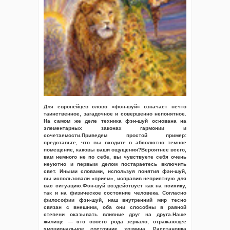
Для европейцев слово «фэн-шуй» означает нечто
таинственное, загадочное и совершенно непонятное.
На самом же деле техника фэн-шуй основана на
элементарных законах гармонии и
сочетаемости.Приведем простой пример:
представьте, что вы входите в абсолютно темное
помещение, каковы ваши ощущения?Вероятнее всего,
вам немного не по себе, вы чувствуете себя очень
неуютно и первым делом постараетесь включить
свет. Иными словами, используя понятия фэн-шуй,
вы использовали «прием», исправив неприятную для
вас ситуацию.Фэн-шуй воздействует как на психику,
так и на физическое состояние человека. Согласно
философии фэн-шуй, наш внутренний мир тесно
связан с внешним, оба они способны в равной
степени оказывать влияние друг на друга.Наше
жилище — это своего рода зеркало, отражающее
эмоциональное состояние хозяина. Расстановка