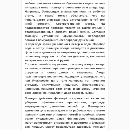
мебели, цветовая гамма — буквально каждая мелочь
интерьера может поведать очень многое о владельце.
Например, беспорядок в квартире (или на рабочем
столе, на кухне) может обозначать, что вы
испытываете определенные затруднения в той или
иной области. Соответственно места, где
поддерживается порядок, укажут на гармоничные и
сбалансированные области вашей жизни. Согласно
фэн-шуй, устранение «физического» беспорядка
поможет вам устранить беспорядок душевный.
В переводе фэн-шуй означает ветер и вода. Подобно
воде и ветру, фэн-шуй всегда находится в движении.
Цель этого движения — направить ци, энергию жизни,
по вашему миру так, чтобы она двигалась, как легкий
ветерок или как лесной ручей.
Согласно китайскому учению, ци присутствует везде:
на земле, в атмосфере, она проходит по нашим телам,
струится в наших домах и квартирах. Люди,
практикующие восточную медицину, утверждают, что
при блокировке ци в теле человека тот начинает
страдать различными недугами. Иглотерапевты,
например, снимают этот блок, и ци вновь начинает
свое движение, исцеляя и даря радость жизни.
Принцип действия фэн-шуй построен так же — мы
убираем «физическое» препятствие, преграду,
затрудняющую движение вашей ци. Блокировка
движения ци в вашем доме и на рабочем месте может
принести вам много неприятностей и проблем: может
резко ухудшиться ваше финансовое положение,
могут испортиться отношения с дорогими и близкими
вам людьми, может пошатнуться здоровье. Фэн-шуй