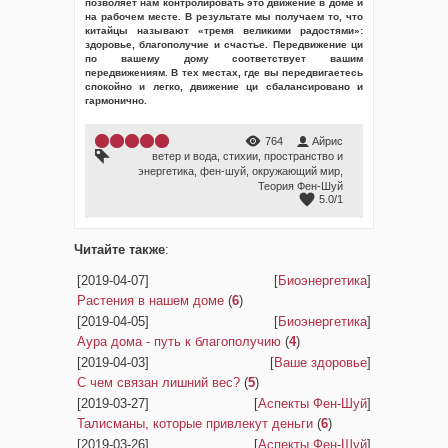
позволяет нам контролировать это движение в доме и
на рабочем месте. В результате мы получаем то, что
китайцы называют «тремя великими радостями»:
здоровье, благополучие и счастье. Передвижение ци
по вашему дому соответствует вашим
передвижениям. В тех местах, где вы передвигаетесь
спокойно и легко, движение ци сбалансировано и
гармонично.
764
Айрис
ветер и вода
,
стихии
,
пространство и
энергетика
,
фен-шуй
,
окружающий мир
,
Теория Фен-Шуй
5.0
/
1
Читайте также
:
[2019-04-07]
[
Биоэнергетика
]
Растения в нашем доме
(
6
)
[2019-04-05]
[
Биоэнергетика
]
Аура дома - путь к благополучию
(
4
)
[2019-04-03]
[
Ваше здоровье
]
С чем связан лишний вес?
(
5
)
[2019-03-27]
[
Аспекты Фен-Шуй
]
Талисманы, которые привлекут деньги
(
6
)
[2019-03-26]
[
Аспекты Фен-Шуй
]