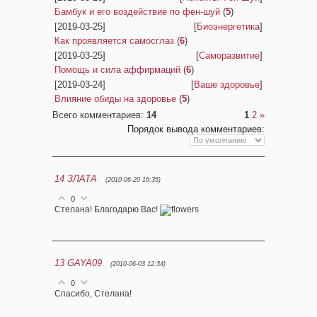
Бамбук и его воздействие по фен-шуй
(
5
)
[2019-03-25]
[
Биоэнергетика
]
Как проявляется самосглаз
(
6
)
[2019-03-25]
[
Саморазвитие
]
Помощь и сила аффирмаций
(
6
)
[2019-03-24]
[
Ваше здоровье
]
Влияние обиды на здоровье
(
5
)
Всего комментариев
:
14
1
2
»
Порядок вывода комментариев:
14
ЗЛАТА
(2010-06-20 16:35)
0
Стелана! Благодарю Вас!
13
GAYA09
(2010-06-03 12:34)
0
Спасибо, Стелана!