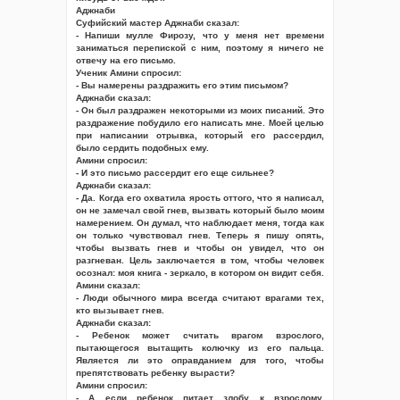
Аджнаби
Суфийский мастер Аджнаби сказал:
- Напиши мулле Фирозу, что у меня нет времени
заниматься перепиской с ним, поэтому я ничего не
отвечу на его письмо.
Ученик Амини спросил:
- Вы намерены раздражить его этим письмом?
Аджнаби сказал:
- Он был раздражен некоторыми из моих писаний. Это
раздражение побудило его написать мне. Моей целью
при написании отрывка, который его рассердил,
было сердить подобных ему.
Амини спросил:
- И это письмо рассердит его еще сильнее?
Аджнаби сказал:
- Да. Когда его охватила ярость оттого, что я написал,
он не замечал свой гнев, вызвать который было моим
намерением. Он думал, что наблюдает меня, тогда как
он только чувствовал гнев. Теперь я пишу опять,
чтобы вызвать гнев и чтобы он увидел, что он
разгневан. Цель заключается в том, чтобы человек
осознал: моя книга - зеркало, в котором он видит себя.
Амини сказал:
- Люди обычного мира всегда считают врагами тех,
кто вызывает гнев.
Аджнаби сказал:
- Ребенок может считать врагом взрослого,
пытающегося вытащить колючку из его пальца.
Является ли это оправданием для того, чтобы
препятствовать ребенку вырасти?
Амини спросил:
- А если ребенок питает злобу к взрослому,