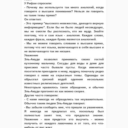
У Рифаи спросили:
- Почему вы используете так много аналогий, когда
говорите о высшем понимании? Нельзя ли говорить
на такие темы прямо?
Он ответил:
- Это пример "высокого невежества, дающего верную
информацию". Если бы не было людей несведущих,
мы не смогли бы распознать, кто же мудр. Знайте
поэтому, что и сам язык - аналогия. Каждое слово,
каждая фраза, каждая буква является аналогией.
- Мы не можем говорить словами о высшем прямо,
потому что нет языка, включающего в себя высшее и
не включающего так же низшее.
Уважение
Эль-Амуди позволял принимать своих гостей
кухонному мальчику. Сосуды для воды в доме для
приезжих часто бывали пусты. Когда именитые
посетители приходили к нему, мудрец поначалу редко
говорил с ними на серьезные темы. Однажды он
обрызгал грязной водой одеяния нескольких
известных религиозных деятелей.
Некоторым нравилось такое обращение, и обычно
Эль-Амуди прогонял их как можно скорее.
Другие часто говорили:
- С нами никогда не обращались так неуважительно.
Обычно таким людям Эль-Амуди говорил:
- Вы забыли сообщить мне, что пришли за уважением.
Я никогда не предлагал его, поскольку был
полностью занят тем, что предлагал знание.
Уважение - вам придется это выучить - можно
получить от каждого лавочника и от того, кто что-
нибудь от вас ждет.