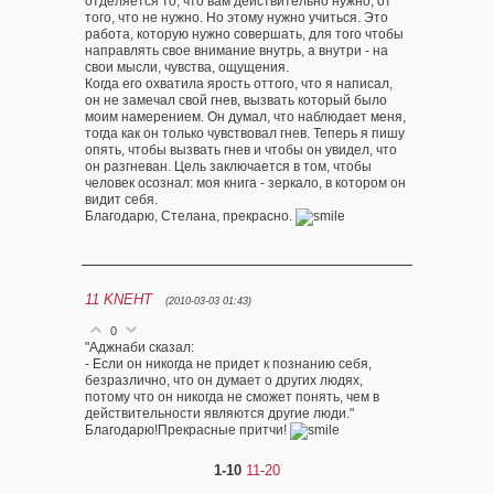
отделяется то, что вам действительно нужно, от
того, что не нужно. Но этому нужно учиться. Это
работа, которую нужно совершать, для того чтобы
направлять свое внимание внутрь, а внутри - на
свои мысли, чувства, ощущения.
Когда его охватила ярость оттого, что я написал,
он не замечал свой гнев, вызвать который было
моим намерением. Он думал, что наблюдает меня,
тогда как он только чувствовал гнев. Теперь я пишу
опять, чтобы вызвать гнев и чтобы он увидел, что
он разгневан. Цель заключается в том, чтобы
человек осознал: моя книга - зеркало, в котором он
видит себя.
Благодарю, Стелана, прекрасно.
11
KNEHT
(2010-03-03 01:43)
0
"Аджнаби сказал:
- Если он никогда не придет к познанию себя,
безразлично, что он думает о других людях,
потому что он никогда не сможет понять, чем в
действительности являются другие люди."
Благодарю!Прекрасные притчи!
1-10
11-20