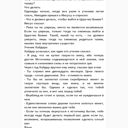
чашку?
Что делать
Однажды ночью, когда все ушли и ученики легли
спать, Никодим пришел к Иисусу и спросил:
- Что я должен делать, чтобы войти в Царство Божие?
Иисус сказал:
- Пока ты не умрешь, ничто не является возможным.
Если ты умрешь, только тогда ты сможешь войти в
Царство Божие. Такой, какой ты есть, - ты должен
умереть, лишь тогда ты сможешь родиться таким,
каково твое внутреннее существо.
Ученик Хайдара
Хайдар услышал, как один его ученик сказал:
- Я рад, что не купил такую-то книгу, ибо теперь
достиг Источника содержащегося в ней знания, тем
самым я сэкономил силы и не потратился зря.
Через год Хайдар вручил ему книгу, сказав при этом:
- Ты служил мне двенадцать месяцев. Цена твоего
труда - сотня дирхемов. Это - стоимость книги.
- Ты бы не заплатил сотню серебряных монет за
такую скучную вещь, как книга, и не многие
заплатили бы. Однако я сделал так, что тобой
уплачено за нее, и вот она перед тобой.
- Верблюд не стоит и гроша, если ты не нуждаешься в
нем.
- Единственное слово дороже тысячи золотых монет,
если оно жизненно важно для тебя.
- Если ты хочешь вернуться к источнику бытия, тебе
всегда надо будет делать первый шаг, даже если ты,
возможно, испрашиваешь позволения сделать сотый
шаг.
Язык