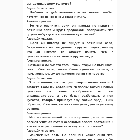
вытаскивающему колючку?
Аджнаби ответил:
- Ребенок в действительности не питает злобы,
потому что нечто в нем знает истину.
Амини спросил:
- Но что случится, если он никогда не придет к
познанию себя и будет продолжать воображать, что
другие побуждаются личными чувствами?
Аджнаби сказал:
- Если он никогда не придет к познанию себя,
безразлично, что он думает о других людях, потому
что он никогда не сможет понять, чем в
действительности являются другие люди.
Амини спросил:
- Возможно ли вместо того, чтобы вторично вызывать
гнев, объяснить, зачем были сделаны записи, и
пригласить муллу для рассмотрения его чувств?
Аджнаби сказал:
- Это возможно, но это даст скорее нежелательный
эффект. Если вы объясните человеку мотивы ваших
действий, он станет воображать, что вы
оправдываетесь, а это будет возбуждать в нем
чувства, которые принесут ему только вред. Таким
образом, объясняя, вы на самом деле действуете ему
во вред.
Амини спросил:
- Нет ли исключений из того правила, что человек
должен учиться путем осознания своего состояния и
что нельзя растолковывать ему его состояние?
Аджнаби ответил:
- Исключения есть. Но если бы исключения что-
нибудь значили в мире, у нас сейчас не осталось бы