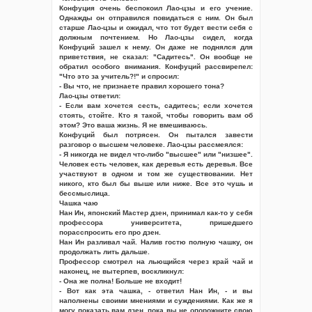
Конфуция очень беспокоил Лао-цзы и его учение.
Однажды он отправился повидаться с ним. Он был
старше Лао-цзы и ожидал, что тот будет вести себя с
должным почтением. Но Лао-цзы сидел, когда
Конфуций зашел к нему. Он даже не поднялся для
приветствия, не сказал: "Садитесь". Он вообще не
обратил особого внимания. Конфуций рассвирепел:
"Что это за учитель?!" и спросил:
- Вы что, не признаете правил хорошего тона?
Лао-цзы ответил:
- Если вам хочется сесть, садитесь; если хочется
стоять, стойте. Кто я такой, чтобы говорить вам об
этом? Это ваша жизнь. Я не вмешиваюсь.
Конфуций был потрясен. Он пытался завести
разговор о высшем человеке. Лао-цзы рассмеялся:
- Я никогда не видел что-либо "высшее" или "низшее".
Человек есть человек, как деревья есть деревья. Все
участвуют в одном и том же существовании. Нет
никого, кто был бы выше или ниже. Все это чушь и
бессмыслица.
Чашка чаю
Нан Ин, японский Мастер дзен, принимал как-то у себя
профессора университета, пришедшего
порасспросить его про дзен.
Нан Ин разливал чай. Налив гостю полную чашку, он
продолжать лить дальше.
Профессор смотрел на льющийся через край чай и
наконец, не вытерпев, воскликнул:
- Она же полна! Больше не входит!
- Вот как эта чашка, - ответил Нан Ин, - и вы
наполнены своими мнениями и суждениями. Как же я
могу показать вам дзен, пока вы не опорожните свою