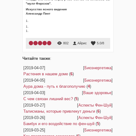
"мулл Фирозов".
Искусство ясного видения
Александр Пинт
1.
1.
1.
802
Айрис
5.0
/
8
Читайте также
:
[2019-04-07]
[
Биоэнергетика
]
Растения в нашем доме
(
6
)
[2019-04-05]
[
Биоэнергетика
]
Аура дома - путь к благополучию
(
4
)
[2019-04-03]
[
Ваше здоровье
]
С чем связан лишний вес?
(
5
)
[2019-03-27]
[
Аспекты Фен-Шуй
]
Талисманы, которые привлекут деньги
(
6
)
[2019-03-26]
[
Аспекты Фен-Шуй
]
Бамбук и его воздействие по фен-шуй
(
5
)
[2019-03-25]
[
Биоэнергетика
]