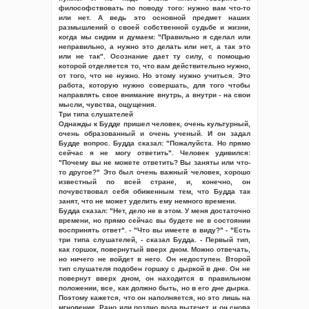
философствовать по поводу того: нужно вам что-то
или нет. А ведь это основной предмет наших
размышлений о своей собственной судьбе и жизни,
когда мы сидим и думаем: "Правильно я сделал или
неправильно, а нужно это делать или нет, а так это
или не так". Осознание дает ту силу, с помощью
которой отделяется то, что вам действительно нужно,
от того, что не нужно. Но этому нужно учиться. Это
работа, которую нужно совершать, для того чтобы
направлять свое внимание внутрь, а внутри - на свои
мысли, чувства, ощущения.
Три типа слушателей
Однажды к Будде пришел человек, очень культурный,
очень образованный и очень ученый. И он задал
Будде вопрос. Будда сказал: "Пожалуйста. Но прямо
сейчас я не могу ответить". Человек удивился:
"Почему вы не можете ответить? Вы заняты или что-
то другое?" Это был очень важный человек, хорошо
известный по всей стране, и, конечно, он
почувствовал себя обиженным тем, что Будда так
занят, что не может уделить ему немного времени.
Будда сказал: "Нет, дело не в этом. У меня достаточно
времени, но прямо сейчас вы будете не в состоянии
воспринять ответ". - "Что вы имеете в виду?" - "Есть
три типа слушателей, - сказал Будда. - Первый тип,
как горшок, повернутый вверх дном. Можно отвечать,
но ничего не войдет в него. Он недоступен. Второй
тип слушателя подобен горшку с дыркой в дне. Он не
повернут вверх дном, он находится в правильном
положении, все, как должно быть, но в его дне дырка.
Поэтому кажется, что он наполняется, но это лишь на
мгновение. Рано или поздно вода вытечет, и он снова