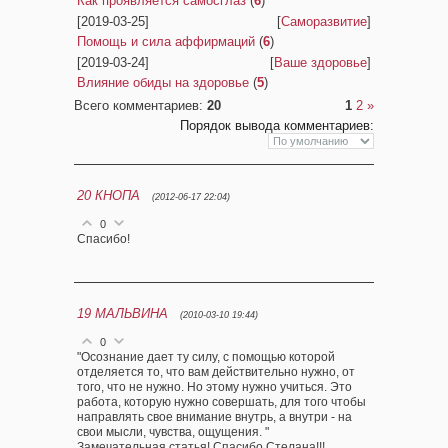
Как проявляется самосглаз
(
6
)
[2019-03-25]
[
Саморазвитие
]
Помощь и сила аффирмаций
(
6
)
[2019-03-24]
[
Ваше здоровье
]
Влияние обиды на здоровье
(
5
)
Всего комментариев
:
20
1
2
»
Порядок вывода комментариев:
20
КНОПА
(2012-06-17 22:04)
0
Спасибо!
19
МАЛЬВИНА
(2010-03-10 19:44)
0
"Осознание дает ту силу, с помощью которой
отделяется то, что вам действительно нужно, от
того, что не нужно. Но этому нужно учиться. Это
работа, которую нужно совершать, для того чтобы
направлять свое внимание внутрь, а внутри - на
свои мысли, чувства, ощущения. "
Замечательная статья! Спасибо Стелана!!!