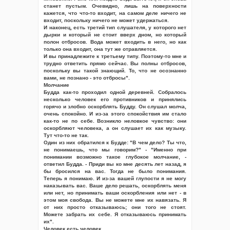
станет пустым. Очевидно, лишь на поверхности
кажется, что что-то входит, на самом деле ничего не
входит, поскольку ничего не может удержаться.
И наконец, есть третий тип слушателя, у которого нет
дырки и который не стоит вверх дном, но который
полон отбросов. Вода может входить в него, но как
только она входит, она тут же отравляется.
И вы принадлежите к третьему типу. Поэтому-то мне и
трудно ответить прямо сейчас. Вы полны отбросов,
поскольку вы такой знающий. То, что не осознанно
вами, не познано - это отбросы".
Молчание
Будда как-то проходил одной деревней. Собралось
несколько человек его противников и принялись
горячо и злобно оскорблять Будду. Он слушал молча,
очень спокойно. И из-за этого спокойствия им стало
как-то не по себе. Возникло неловкое чувство: они
оскорбляют человека, а он слушает их как музыку.
Тут что-то не так.
Один из них обратился к Будде: "В чем дело? Ты что,
не понимаешь, что мы говорим?" - "Именно при
понимании возможно такое глубокое молчание, -
ответил Будда. - Приди вы ко мне десять лет назад, я
бы бросился на вас. Тогда не было понимания.
Теперь я понимаю. И из-за вашей глупости я не могу
наказывать вас. Ваше дело решать, оскорблять меня
или нет, но принимать ваши оскорбления или нет - в
этом моя свобода. Вы не можете мне их навязать. Я
от них просто отказываюсь; они того не стоят.
Можете забрать их себе. Я отказываюсь принимать
их".
Человек есть человек