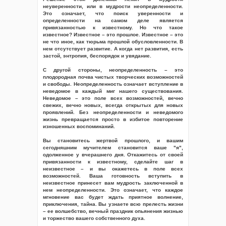
неуверенности, или в мудрости неопределенности.
Это означает, что поиск уверенности и
определенности на самом деле является
привязанностью к известному. Но что такое
известное? Известное – это прошлое. Известное – это
не что иное, как тюрьма прошлой обусловленности. В
нем отсутствует развитие. А когда нет развития, есть
застой, энтропия, беспорядок и увядание.
С другой стороны, неопределенность – это
плодородная почва чистых творческих возможностей
и свободы. Неопределенность означает вступление в
неведомое в каждый миг нашего существования.
Неведомое – это поле всех возможностей, вечно
свежих, вечно новых, всегда открытых для новых
проявлений. Без неопределенности и неведомого
жизнь превращается просто в избитое повторение
изношенных воспоминаний.
Вы становитесь жертвой прошлого, и вашим
сегодняшним мучителем становится ваше "я",
одолженное у вчерашнего дня. Откажитесь от своей
привязанности к известному, сделайте шаг в
неизвестное – и вы окажетесь в поле всех
возможностей. Ваша готовность вступить в
неизвестное принесет вам мудрость заключенной в
нем неопределенности. Это означает, что каждое
мгновение вас будет ждать приятное волнение,
приключения, тайна. Вы узнаете всю прелесть жизни
– ее волшебство, вечный праздник опьянения жизнью
и торжество вашего собственного духа.