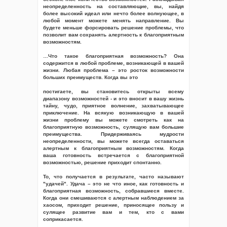
неопределенность на составляющие, вы, найдя
более высокий идеал или нечто более волнующее, в
любой момент можете менять направление. Вы
будете меньше форсировать решение проблемы, что
позволит вам сохранять алертность к благоприятным
возможностям.
…Что такое благоприятная возможность? Она
содержится в любой проблеме, возникающей в вашей
жизни. Любая проблема – это росток возможности
больших преимуществ. Когда вы это
постигаете, вы становитесь открыты всему
диапазону возможностей - и это вносит в вашу жизнь
тайну, чудо, приятное волнение, захватывающее
приключение. На всякую возникающую в вашей
жизни проблему вы можете смотреть как на
благоприятную возможность, сулящую вам большие
преимущества. Придерживаясь мудрости
неопределенности, вы можете всегда оставаться
алертным к благоприятным возможностям. Когда
ваша готовность встречается с благоприятной
возможностью, решение приходит спонтанно.
То, что получается в результате, часто называют
"удачей". Удача – это не что иное, как готовность и
благоприятная возможность, собравшиеся вместе.
Когда они смешиваются с алертным наблюдением за
хаосом, приходит решение, приносящее пользу и
сулящее развитие вам и тем, кто с вами
соприкасается.