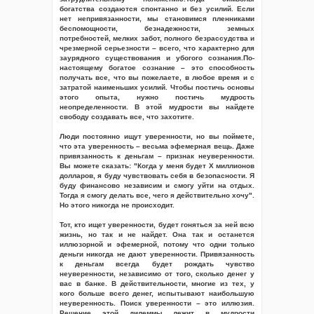
богатства создаются спонтанно и без усилий. Если
нет непривязанности, мы становимся пленниками
беспомощности, безнадежности, земных
потребностей, мелких забот, полного безрассудства и
чрезмерной серьезности – всего, что характерно для
заурядного существования и убогого сознания.По-
настоящему богатое сознание – это способность
получать все, что вы пожелаете, в любое время и с
затратой наименьших усилий. Чтобы постичь основы
этого опыта, нужно постичь мудрость
неопределенности. В этой мудрости вы найдете
свободу создавать все, что захотите.
Люди постоянно ищут уверенности, но вы поймете,
что эта уверенность – весьма эфемерная вещь. Даже
привязанность к деньгам – признак неуверенности.
Вы можете сказать: "Когда у меня будет X миллионов
долларов, я буду чувствовать себя в безопасности. Я
буду финансово независим и смогу уйти на отдых.
Тогда я смогу делать все, чего я действительно хочу".
Но этого никогда не происходит.
Тот, кто ищет уверенности, будет гоняться за ней всю
жизнь, но так и не найдет. Она так и останется
иллюзорной и эфемерной, потому что одни только
деньги никогда не дают уверенности. Привязанность
к деньгам всегда будет рождать чувство
неуверенности, независимо от того, сколько денег у
вас в банке. В действительности, многие из тех, у
кого больше всего денег, испытывают наибольшую
неуверенность. Поиск уверенности – это иллюзия.
Решение этой дилеммы лежит в мудрости