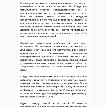
Ежедневно вы будете с волнением ждать, что может
произойти в поле всех возможностей. Когда вы
испытываете чувство неопределенности, вы на
правильном пути, так что не отказывайтесь от него.
Вам не нужно иметь полного и твердого
представления о том, что вы собираетесь делать на
следующей неделе или в следующем году, ведь когда
вы имеете очень четкое представление о том, что
должно произойти, и когда вы жёстко привязаны к
этому представлению, вы перекрываете для себя
весь диапазон возможностей.
Одной из характерных особенностей поля всех
возможностей является бесконечная взаимосвязь.
Для получения намеченного результата поле может
организовывать бесконечное количество
пространственно-временных событий. Но когда вы
привязаны, ваше намерение фиксируется жесткими
установками вашего разума, и вы теряете гибкость,
творческие возможности и спонтанность, присущие
полю.
Когда есть привязанность, вы лишаете свое желание
гибкости и текучести, втискивая его в жесткие рамки,
которые мешают всему процессу творчества. Закон
Непривязанности не противоречит Закону Намерения
и Желания – установлению цели. У вас по-прежнему
есть намерение идти в определенном направлении, у
вас по-прежнему есть цель.
Однако между точкой А и точкой Б имеется
бесконечное количество возможностей. Раскладывая