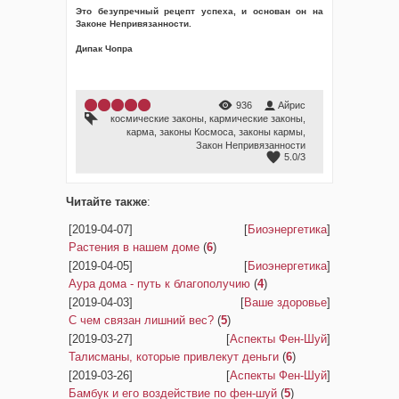
Это безупречный рецепт успеха, и основан он на
Законе Непривязанности.
Дипак Чопра
936
Айрис
космические законы
,
кармические законы
,
карма
,
законы Космоса
,
законы кармы
,
Закон Непривязанности
5.0
/
3
Читайте также
:
[2019-04-07]
[
Биоэнергетика
]
Растения в нашем доме
(
6
)
[2019-04-05]
[
Биоэнергетика
]
Аура дома - путь к благополучию
(
4
)
[2019-04-03]
[
Ваше здоровье
]
С чем связан лишний вес?
(
5
)
[2019-03-27]
[
Аспекты Фен-Шуй
]
Талисманы, которые привлекут деньги
(
6
)
[2019-03-26]
[
Аспекты Фен-Шуй
]
Бамбук и его воздействие по фен-шуй
(
5
)