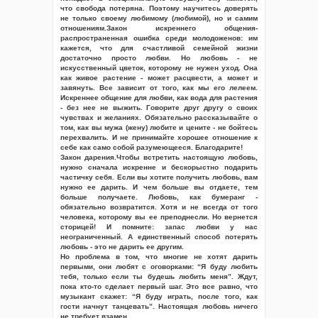
что свобода потеряна. Поэтому научитесь доверять
не только своему любимому (любимой), но и самим
отношениям.Закон искреннего общения-
распространенная ошибка среди молодоженов: им
кажется, что для счастливой семейной жизни
достаточно просто любви. Но любовь - не
искусственный цветок, которому не нужен уход. Она
как живое растение - может расцвести, а может и
завянуть. Все зависит от того, как мы его лелеем.
Искреннее общение для любви, как вода для растения
- без нее не выжить. Говорите друг другу о своих
чувствах и желаниях. Обязательно рассказывайте о
том, как вы мужа (жену) любите и цените - не бойтесь
перехвалить. И не принимайте хорошее отношение к
себе как само собой разумеющееся. Благодарите!
Закон дарения.Чтобы встретить настоящую любовь,
нужно сначала искренне и бескорыстно подарить
частичку себя. Если вы хотите получить любовь, вам
нужно ее дарить. И чем больше вы отдаете, тем
больше получаете. Любовь, как бумеранг -
обязательно возвратится. Хотя и не всегда от того
человека, которому вы ее преподнесли. Но вернется
сторицей! И помните: запас любви у нас
неограниченный. А единственный способ потерять
любовь - это не дарить ее другим.
Но проблема в том, что многие не хотят дарить
первыми, они любят с оговорками: “Я буду любить
тебя, только если ты будешь любить меня”. Ждут,
пока кто-то сделает первый шаг. Это все равно, что
музыкант скажет: “Я буду играть, после того, как
гости начнут танцевать”. Настоящая любовь ничего
не требует взамен.