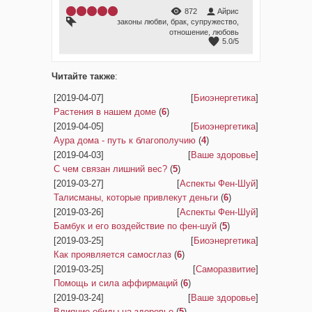
872
Айрис
законы любви
,
брак
,
супружество
,
отношение
,
любовь
5.0
/
5
Читайте также
:
[2019-04-07]
[
Биоэнергетика
]
Растения в нашем доме
(
6
)
[2019-04-05]
[
Биоэнергетика
]
Аура дома - путь к благополучию
(
4
)
[2019-04-03]
[
Ваше здоровье
]
С чем связан лишний вес?
(
5
)
[2019-03-27]
[
Аспекты Фен-Шуй
]
Талисманы, которые привлекут деньги
(
6
)
[2019-03-26]
[
Аспекты Фен-Шуй
]
Бамбук и его воздействие по фен-шуй
(
5
)
[2019-03-25]
[
Биоэнергетика
]
Как проявляется самосглаз
(
6
)
[2019-03-25]
[
Саморазвитие
]
Помощь и сила аффирмаций
(
6
)
[2019-03-24]
[
Ваше здоровье
]
Влияние обиды на здоровье
(
5
)