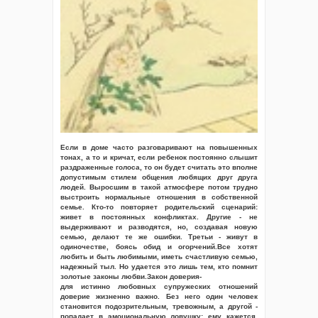
Если в доме часто разговаривают на повышенных
тонах, а то и кричат, если ребенок постоянно слышит
раздраженные голоса, то он будет считать это вполне
допустимым стилем общения любящих друг друга
людей. Выросшим в такой атмосфере потом трудно
выстроить нормальные отношения в собственной
семье. Кто-то повторяет родительский сценарий:
живет в постоянных конфликтах. Другие - не
выдерживают и разводятся, но, создавая новую
семью, делают те же ошибки. Третьи - живут в
одиночестве, боясь обид и огорчений.Все хотят
любить и быть любимыми, иметь счастливую семью,
надежный тыл. Но удается это лишь тем, кто помнит
золотые законы любви.Закон доверия-
для истинно любовных супружеских отношений
доверие жизненно важно. Без него один человек
становится подозрительным, тревожным, а другой -
попадает в эмоциональную ловушку: ему кажется,