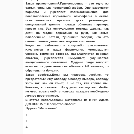
Закон прикосновений.Прикосновение - это одно из
самых сильных проявлений любви. Оно разрушает
барьеры и укрепляет взаимоотношения. Для
восстановления нормальной атмосферы в семье
психологическая практика даже рекомендует
специальный тренинг: почаще обнимать партнера
просто так, без сексуального мотива; шалить, как
дети; на людях держаться за руки, как юные
влюбленные. Кстати, “ученики” говорят, что это
самое сложное домашнее задание в их жизни.
Когда вы заботливо к кому-либо прикасаетесь,
изменяется и ваша физиология: уменьшается
уровень гормонов стресса, расслабляется нервная
система, укрепляется иммунитет, улучшается
эмоциональное состояние. Мудрые люди говорят:
если вы за день нежно не обнимете 7-8 человек, то
обречены на болезни.
Закон свободы.Если вы человека любите, то
предоставьте ему свободу. Свободу выбора, свободу
жить так, как он хочет, а не так, как хотите вы.
Конечно, это нелегко. Но другого выхода нет. Чтобы
не чувствовать себя в ловушке, каждому необходимо
личное пространство.
В статье использованы материалы из книги Адама
ДЖЕКСОНА “10 секретов любви”.
Журнал “Мир семьи”
1.
1.
1.