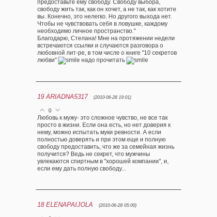
предоставьте ему свободу. Свободу выбора,
свободу жить так, как он хочет, а не так, как хотите
вы. Конечно, это нелегко. Но другого выхода нет.
Чтобы не чувствовать себя в ловушке, каждому
необходимо личное пространство."
Благодарю, Стелана! Мне на протяжении недели
встречаются ссылки и случаются разговора о
любовной лит-ре, в том числе о книге "10 секретов
любви"
надо прочитать
19
ARIADNA5317
(2010-06-28 19:01)
0
Любовь к мужу- это сложное чувство, не все так
просто в жизни. Если она есть, но нет доверия к
нему, можно испытать муки ревности. А если
полностью доверять и при этом еще и полную
свободу предоставить, что же за семейная жизнь
получится? Ведь не секрет, что мужчины
увлекаются спиртным в "хорошей компании", и,
если ему дать полную свободу...
18
ELENAPAIJOLA
(2010-06-28 05:00)