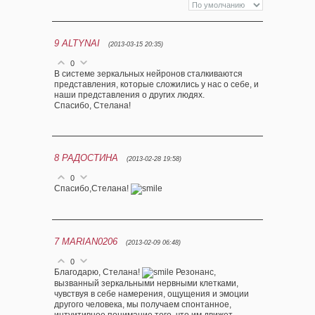
9
ALTYNAI
(2013-03-15 20:35)
0
В системе зеркальных нейронов сталкиваются
представления, которые сложились у нас о себе, и
наши представления о других людях.
Спасибо, Стелана!
8
РАДОСТИНА
(2013-02-28 19:58)
0
Спасибо,Стелана!
7
MARIAN0206
(2013-02-09 06:48)
0
Благодарю, Стелана!
Резонанс,
вызванный зеркальными нервными клетками,
чувствуя в себе намерения, ощущения и эмоции
другого человека, мы получаем спонтанное,