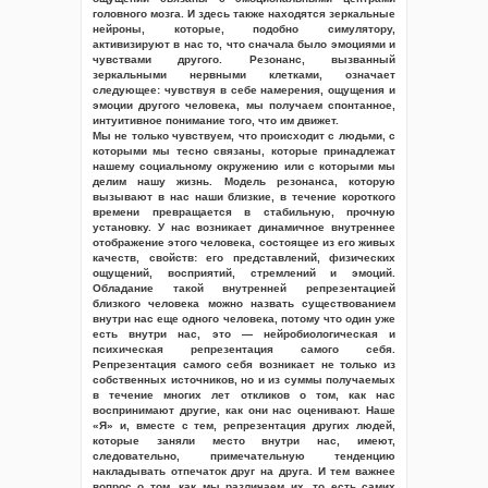
головного мозга. И здесь также находятся зеркальные
нейроны, которые, подобно симулятору,
активизируют в нас то, что сначала было эмоциями и
чувствами другого. Резонанс, вызванный
зеркальными нервными клетками, означает
следующее: чувствуя в себе намерения, ощущения и
эмоции другого человека, мы получаем спонтанное,
интуитивное понимание того, что им движет.
Мы не только чувствуем, что происходит с людьми, с
которыми мы тесно связаны, которые принадлежат
нашему социальному окружению или с которыми мы
делим нашу жизнь. Модель резонанса, которую
вызывают в нас наши близкие, в течение короткого
времени превращается в стабильную, прочную
установку. У нас возникает динамичное внутреннее
отображение этого человека, состоящее из его живых
качеств, свойств: его представлений, физических
ощущений, восприятий, стремлений и эмоций.
Обладание такой внутренней репрезентацией
близкого человека можно назвать существованием
внутри нас еще одного человека, потому что один уже
есть внутри нас, это — нейробиологическая и
психическая репрезентация самого себя.
Репрезентация самого себя возникает не только из
собственных источников, но и из суммы получаемых
в течение многих лет откликов о том, как нас
воспринимают другие, как они нас оценивают. Наше
«Я» и, вместе с тем, репрезентация других людей,
которые заняли место внутри нас, имеют,
следовательно, примечательную тенденцию
накладывать отпечаток друг на друга. И тем важнее
вопрос о том, как мы различаем их, то есть самих