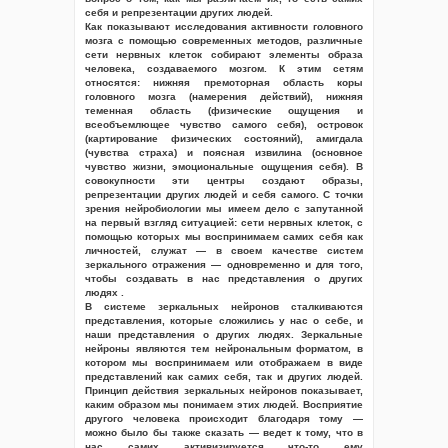
себя и репрезентации других людей.
Как показывают исследования активности головного
мозга с помощью современных методов, различные
сети нервных клеток собирают элементы образа
человека, создаваемого мозгом. К этим сетям
относятся: нижняя премоторная область коры
головного мозга (намерения действий), нижняя
теменная область (физические ощущения и
всеобъемлющее чувство самого себя), островок
(картирование физических состояний), амигдала
(чувства страха) и поясная извилина (основное
чувство жизни, эмоциональные ощущения себя). В
совокупности эти центры создают образы,
репрезентации других людей и себя самого. С точки
зрения нейробиологии мы имеем дело с запутанной
на первый взгляд ситуацией: сети нервных клеток, с
помощью которых мы воспринимаем самих себя как
личностей, служат — в своем качестве систем
зеркального отражения — одновременно и для того,
чтобы создавать в нас представления о других
людях .
В системе зеркальных нейронов сталкиваются
представления, которые сложились у нас о себе, и
наши представления о других людях. Зеркальные
нейроны являются тем нейрональным форматом, в
котором мы воспринимаем или отображаем в виде
представлений как самих себя, так и других людей.
Принцип действия зеркальных нейронов показывает,
каким образом мы понимаем этих людей. Восприятие
другого человека происходит благодаря тому —
можно было бы также сказать — ведет к тому, что в
нас самих активизируется что-то ему