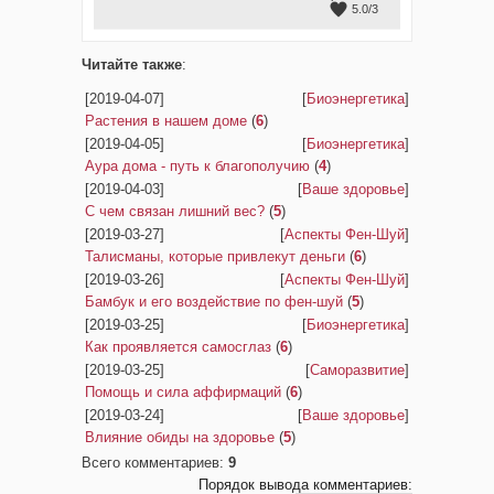
5.0
/
3
Читайте также
:
[2019-04-07]
[
Биоэнергетика
]
Растения в нашем доме
(
6
)
[2019-04-05]
[
Биоэнергетика
]
Аура дома - путь к благополучию
(
4
)
[2019-04-03]
[
Ваше здоровье
]
С чем связан лишний вес?
(
5
)
[2019-03-27]
[
Аспекты Фен-Шуй
]
Талисманы, которые привлекут деньги
(
6
)
[2019-03-26]
[
Аспекты Фен-Шуй
]
Бамбук и его воздействие по фен-шуй
(
5
)
[2019-03-25]
[
Биоэнергетика
]
Как проявляется самосглаз
(
6
)
[2019-03-25]
[
Саморазвитие
]
Помощь и сила аффирмаций
(
6
)
[2019-03-24]
[
Ваше здоровье
]
Влияние обиды на здоровье
(
5
)
Всего комментариев
:
9
Порядок вывода комментариев: