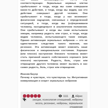
соответствующее. Зеркальные нервные клетки
срабатывают и тогда, когда мы сами совершаем
какое-то действие, и тогда, когда мы видим, как это
действие совершает другой человек. Они
срабатывают и тогда, когда у нас возникают
физические ощущения, связанные с определенной
ситуацией, и тогда, когда мы (со)переживаем
человеку, находящемуся в аналогичном положении.
Они срабатывают и когда мы сами испытываем
эмоции, например радость или страх, и тогда, когда
видим человека, испытывающего такие эмоции.
Однако активизация зеркальных нейронов — это не
единственное следствие такого явления, как
резонанс. Эта активизация может изменить наше
физическое и эмоциональное состояние. Хорошее
(или плохое) настроение близкого человека может
стать причиной нашего собственного хорошего (или
плохого) настроения. Радость, боль, страх или
отвращение другого человека может вызвать в нас
самих радость, боль, страх или отвращение.
Иоахим Бауэр
Почему я чувствую, что чувствуешь ты. Интуитивная
коммуникация и секрет зеркальных нейронов
1111
Айрис
эиоции
,
психология отношений
,
нейроны
мозга
,
резонанс
,
нейроны
,
зеркальное
отражение