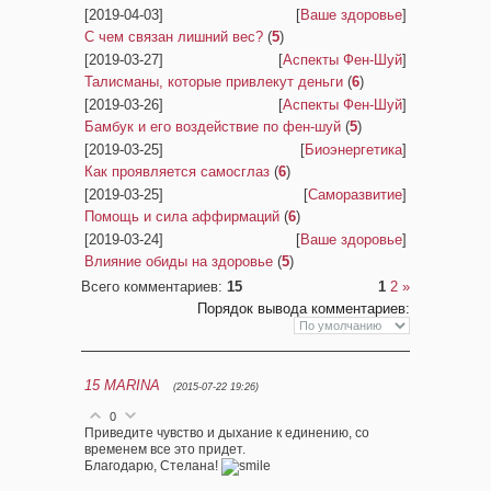
[2019-04-03]
[
Ваше здоровье
]
С чем связан лишний вес?
(
5
)
[2019-03-27]
[
Аспекты Фен-Шуй
]
Талисманы, которые привлекут деньги
(
6
)
[2019-03-26]
[
Аспекты Фен-Шуй
]
Бамбук и его воздействие по фен-шуй
(
5
)
[2019-03-25]
[
Биоэнергетика
]
Как проявляется самосглаз
(
6
)
[2019-03-25]
[
Саморазвитие
]
Помощь и сила аффирмаций
(
6
)
[2019-03-24]
[
Ваше здоровье
]
Влияние обиды на здоровье
(
5
)
Всего комментариев
:
15
1
2
»
Порядок вывода комментариев:
15
MARINA
(2015-07-22 19:26)
0
Приведите чувство и дыхание к единению, со
временем все это придет.
Благодарю, Стелана!