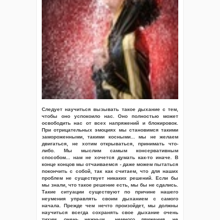
Следует научиться вызывать такое дыхание с тем,
чтобы оно успокоило нас. Оно полностью может
освободить нас от всех напряжений и блокировок.
При отрицательных эмоциях мы становимся такими
замороженными, такими косными... мы не желаем
двигаться, не хотим открываться, принимать что-
либо. Мы мыслим самым консервативным
способом... нам не хочется думать как-то иначе. В
конце концов мы отчаиваемся - даже можем пытаться
покончить с собой, так как считаем, что для наших
проблем не существует никаких решений. Если бы
мы знали, что такое решение есть, мы бы не сдались.
Такие ситуации существуют по причине нашего
неумения управлять своим дыханием с самого
начала. Прежде чем нечто произойдет, мы должны
научиться всегда сохранять свое дыхание очень
тихим, очень нежным... немного движения, не