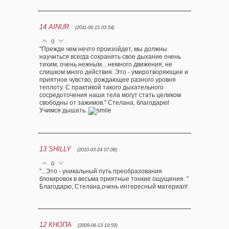
14
AINUR
(2011-06-15 03:54)
0
"Прежде чем нечто произойдет, мы должны
научиться всегда сохранять свое дыхание очень
тихим, очень нежным... немного движения, не
слишком много действия. Это - умиротворяющее и
приятное чувство, рождающее разного уровня
теплоту. С практикой такого дыхательного
сосредоточения наши тела могут стать целиком
свободны от зажимов." Стелана, благодарю!
Учимся дышать.
13
SHILLY
(2010-03-24 07:08)
0
"...Это - уникальный путь преобразования
блокировок в весьма приятные тонкие ощущения. "
Благодарю, Стелана,очень интересный материал!
12
КНОПА
(2009-06-13 19:59)