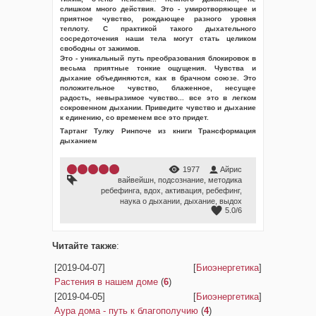
слишком много действия. Это - умиротворяющее и
приятное чувство, рождающее разного уровня
теплоту. С практикой такого дыхательного
сосредоточения наши тела могут стать целиком
свободны от зажимов.
Это - уникальный путь преобразования блокировок в
весьма приятные тонкие ощущения. Чувства и
дыхание объединяются, как в брачном союзе. Это
положительное чувство, блаженное, несущее
радость, невыразимое чувство... все это в легком
сокровенном дыхании. Приведите чувство и дыхание
к единению, со временем все это придет.
Тартанг Тулку Ринпоче из книги Трансформация
дыханием
1977
Айрис
вайвейшн
,
подсознание
,
методика
ребефинга
,
вдох
,
активация
,
ребефинг
,
наука о дыхании
,
дыхание
,
выдох
5.0
/
6
Читайте также
:
[2019-04-07]
[
Биоэнергетика
]
Растения в нашем доме
(
6
)
[2019-04-05]
[
Биоэнергетика
]
Аура дома - путь к благополучию
(
4
)