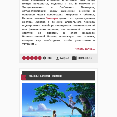
входят психопаты, садисты и т.п. В отличие от
Эмоциональных и Любовных Вампиров,
осуществляющих кражу жизненной энергии в
основном через провокации, хитрости и обманы,
Насильственные
Вампиры
делают это путем мучения
жертвы. Жертва в течение длительного периода
подвергается некой разновидности психического и/
или физического насилия, как основной стратегии
отнятия ее энергии. В этом процессе
Насильственный Вампир использует все техники,
которые ему необходимы, чтобы уничтожить и
устранит
...
читать далее...
380
Айрис
2019-03-12
ЛЮБОВНЫЕ ВАМПИРЫ - ПРИМАНКИ