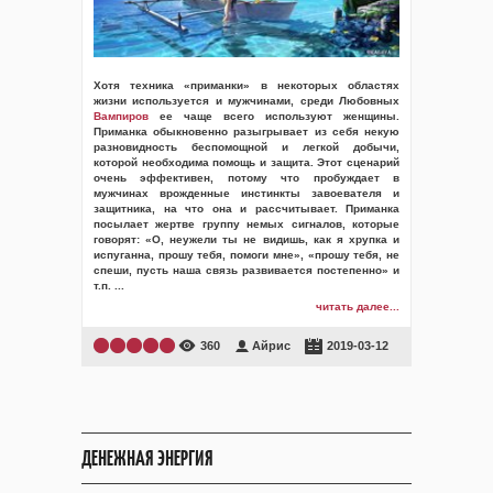
Хотя техника «приманки» в некоторых областях
жизни используется и мужчинами, среди Любовных
Вампиров
ее чаще всего используют женщины.
Приманка обыкновенно разыгрывает из себя некую
разновидность беспомощной и легкой добычи,
которой необходима помощь и защита. Этот сценарий
очень эффективен, потому что пробуждает в
мужчинах врожденные инстинкты завоевателя и
защитника, на что она и рассчитывает. Приманка
посылает жертве группу немых сигналов, которые
говорят: «О, неужели ты не видишь, как я хрупка и
испуганна, прошу тебя, помоги мне», «прошу тебя, не
спеши, пусть наша связь развивается постепенно» и
т.п.
...
читать далее...
360
Айрис
2019-03-12
ДЕНЕЖНАЯ ЭНЕРГИЯ