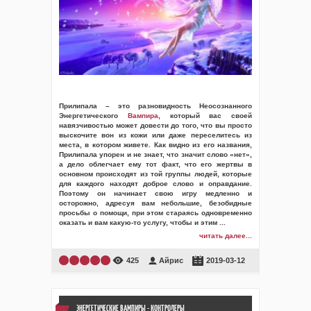
Прилипала – это разновидность Неосознанного
Энергетического
Вампира
, который вас своей
навязчивостью может довести до того, что вы просто
выскочите вон из кожи или даже переселитесь из
места, в котором живете. Как видно из его названия,
Прилипала упорен и не знает, что значит слово «нет»,
а дело облегчает ему тот факт, что его жертвы в
основном происходят из той группы людей, которые
для каждого находят доброе слово и оправдание.
Поэтому он начинает свою игру медленно и
осторожно, адресуя вам небольшие, безобидные
просьбы о помощи, при этом стараясь одновременно
оказать и вам какую-то услугу, чтобы и этим
...
читать далее...
425
Айрис
2019-03-12
ЭНЕРГЕТИЧЕСКИЕ ВАМПИРЫ - КОНТРОЛЕРЫ