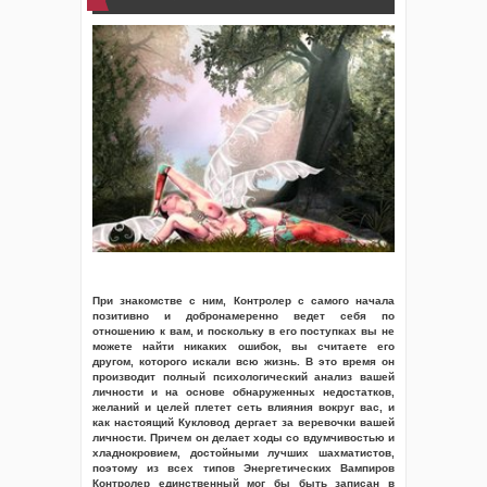
При знакомстве с ним, Контролер с самого начала
позитивно и добронамеренно ведет себя по
отношению к вам, и поскольку в его поступках вы не
можете найти никаких ошибок, вы считаете его
другом, которого искали всю жизнь. В это время он
производит полный психологический анализ вашей
личности и на основе обнаруженных недостатков,
желаний и целей плетет сеть влияния вокруг вас, и
как настоящий Кукловод дергает за веревочки вашей
личности. Причем он делает ходы со вдумчивостью и
хладнокровием, достойными лучших шахматистов,
поэтому из всех типов Энергетических Вампиров
Контролер единственный мог бы быть записан в