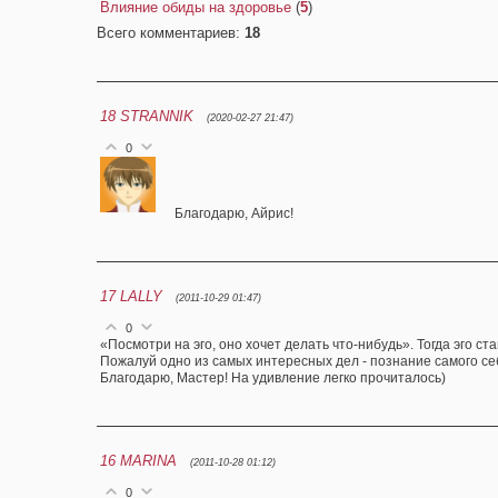
Влияние обиды на здоровье
(
5
)
Всего комментариев
:
18
18
STRANNIK
(2020-02-27 21:47)
0
Благодарю, Айрис!
17
LALLY
(2011-10-29 01:47)
0
«Посмотри на эго, оно хочет делать что-нибудь». Тогда эго ст
Пожалуй одно из самых интересных дел - познание самого се
Благодарю, Мастер! На удивление легко прочиталось)
16
MARINA
(2011-10-28 01:12)
0