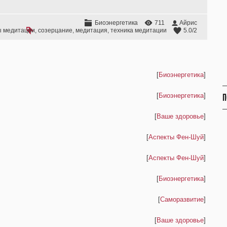
Биоэнергетика
711
Айрис
ы медитации
,
созерцание
,
медитация
,
техника медитации
5.0
/
2
[
Биоэнергетика
]
П
[
Биоэнергетика
]
[
Ваше здоровье
]
[
Аспекты Фен-Шуй
]
[
Аспекты Фен-Шуй
]
[
Биоэнергетика
]
[
Саморазвитие
]
[
Ваше здоровье
]