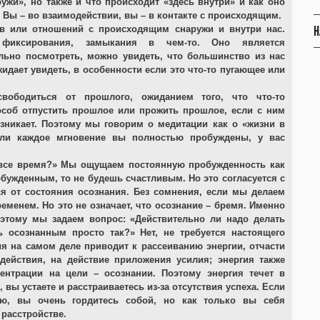
ужи», но также и что происходит «здесь внутри» и как оно
е. Вы – во взаимодействии, вы – в контакте с происходящим.
Н
в или отношений с происходящим снаружи и внутри нас.
 фиксирования, замыкания в чем-то. Оно является
льно посмотреть, можно увидеть, что большинство из нас
идает увидеть, в особенности если это что-то пугающее или
свободиться от прошлого, ожиданием того, что что-то
особ отпустить прошлое или прожить прошлое, если с ним
зникает. Поэтому мы говорим о медитации как о «жизни в
Если каждое мгновение вы полностью пробуждены, у вас
все время?» Мы ощущаем постоянную пробужденность как
бужденным, то не будешь счастливым. Но это согласуется с
ся от состояния осознания. Без сомнения, если мы делаем
еменем. Но это не означает, что осознание – бремя. Именно
оэтому мы задаем вопрос: «Действительно ли надо делать
 осознанным просто так?» Нет, не требуется настоящего
я на самом деле приводит к рассеиванию энергии, отчасти
действия, на действие приложения усилия; энергия также
ентрации на цели – осознании. Поэтому энергия течет в
вы устаете и расстраиваетесь из-за отсутствия успеха. Если
ию, вы очень гордитесь собой, но как только вы себя
 расстройстве.