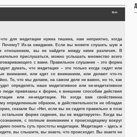
Д
09:24
что для медитации нужна тишина, нам неприятно, когда
 Почему? Из-за ожидания. Если вы можете слушать шум и
м отношением, вы не найдете между ними различия. В
мательно прислушаться, можно услышать множество всего
зговаривающего с вами. Правильное слушание – это форма
едует думать, что медитация – это только когда сидят или
ые внимания, или едят со вниманием, или делают что-то
но. То, что мы делаем, на самом деле не важно, но то, как
удет определять наше медитативное или не-медитативное
о люди привязаны к форме, к внешним способам действия
тации или не-медитации. Но когда вам свойственна
му определенным образом, в действительности не обладая
ме, сказали бы: «Нет, если вы не сидите правильно в позе
 остальном форме сидения, вы не медитируете». Когда вы
 осознанием, с полным вниманием к происходящему вокруг
димо понять суть простоты медитации. Медитация – здесь и
дите, вы слышите, вы знаете, что происходит. Вы знаете не