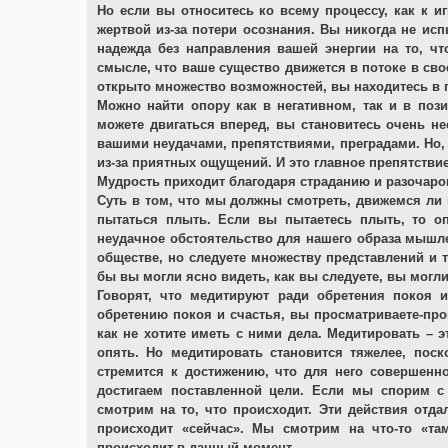
Но если вы относитесь ко всему процессу, как к и
жертвой из-за потери осознания. Вы никогда не испы
надежда без направления вашей энергии на то, чт
смысле, что ваше существо движется в потоке в сво
открыто множество возможностей, вы находитесь в 
Можно найти опору как в негативном, так и в поз
можете двигаться вперед, вы становитесь очень нес
вашими неудачами, препятствиями, преградами. Но,
из-за приятных ощущений. И это главное препятст
Мудрость приходит благодаря страданию и разочарова
Суть в том, что мы должны смотреть, движемся ли 
пытаться плыть. Если вы пытаетесь плыть, то оп
неудачное обстоятельство для нашего образа мышле
обществе, но следуете множеству представлений и т
бы вы могли ясно видеть, как вы следуете, вы могл
Говорят, что медитируют ради обретения покоя и
обретению покоя и счастья, вы просматриваете-проп
как не хотите иметь с ними дела. Медитировать – э
опять. Но медитировать становится тяжелее, пос
стремится к достижению, что для него совершенно
достигаем поставленной цели. Если мы спорим с
смотрим на то, что происходит. Эти действия отда
происходит «сейчас». Мы смотрим на что-то «т
происходит в данный момент.