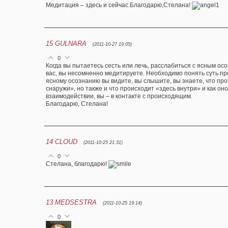
Медитация – здесь и сейчас.Благодарю,Стелана!
15
GULNARA
(2011-10-27 19:05)
0
Когда вы пытаетесь сесть или лечь, расслабиться с ясным ос
вас, вы несомненно медитируете. Необходимо понять суть пр
ясному осознанию вы видите, вы слышите, вы знаете, что про
снаружи», но также и что происходит «здесь внутри» и как оно
взаимодействии, вы – в контакте с происходящим.
Благодарю, Стелана!
14
CLOUD
(2011-10-25 21:31)
0
Стелана, благодарю!
13
MEDSESTRA
(2011-10-25 19:14)
0