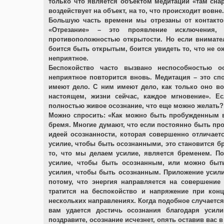
только что является объектом медитации «там снар
воздействует на объект, на то, что происходит вовн
Большую часть времени мы отрезаны от контакто
«Отрезание» – это проявление исключения,
противоположностью открытости. Но если внимате
боится быть открытым, боится увидеть то, что не ож
неприятное.
Беспокойство часто вызвано неспособностью о
неприятное повторится вновь. Медитация – это сп
имеют дело. С ним имеют дело, как только оно во
настоящем, жизни сейчас, каждое мгновение». 
полностью живое осознание, что еще можно желать?
Можно спросить: «Как можно быть пробужденным 
бремя. Многие думают, что если постоянно быть про
идеей осознанности, которая совершенно отличает
усилие, чтобы быть осознанными, это становится бр
то, что мы делаем усилие, является бременем. П
усилие, чтобы быть осознанным, или можно быть
усилия, чтобы быть осознанным. Приложение усили
потому, что энергия направляется на совершение 
тратится на беспокойство и напряжение при конц
нескольких направлениях. Когда подобное случается, 
вам удается достичь осознания благодаря усил
поздравите, осознание исчезнет, опять оставив вас в