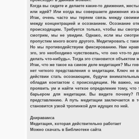
Когда вы сидите и делаете какие-то движения, жест
или идей? Или когда вы совершаете движения из-за
Итак, очень часто мы теряем связь между своими
между концентрацией и осознанием. Осознание отк
происходящим. Требуется только, чтобы вы смотр
смотрим, мы не увидим. Однако, если мы смотри
пропустим много всего другого. Медитировать с так
Но мы противодействуем фиксированию. Нам нравит
эго, эго необходимо чувствовать, что оно что-то де
делать что-нибудь». Тогда эго становится объектом м
Итак, что же такое на самом деле медитация? Мы гов
нет четкого представления о медитации. Ключ не в
действии стать осознающим, будучи внимательным
обладая контактом с происходящим. Не важно, на
проявить ум и найти четкое определение тому, что
барьером для медитации. Вы видите почему? П
представлению. А путь медитации заключается в 
становится узкой тропинкой для идущих по ней.
Дхиравамса
Медитация, которая действительно работает
Можно скачать в Библиотеке сайта