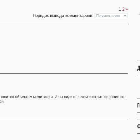
1
2
»
Порядок вывода комментариев:
Д
ановится объектом медитации. И вы видите, в чем состоит желание эго.
бя
П
Ф