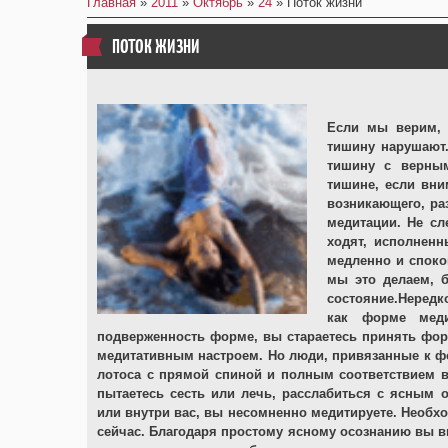
Главная
»
2011
»
Октябрь
»
24
» Поток жизни
ПОТОК ЖИЗНИ
Если мы верим, 
тишину нарушают.
тишину с верны
тишине, если вни
возникающего, ра
медитации. Не сл
ходят, исполненн
медленно и спокой
мы это делаем, б
состояние.Нередк
как форме меди
подверженность форме, вы стараетесь принять фор
медитативным настроем. Но люди, привязанные к фор
лотоса с прямой спиной и полным соответствием в
пытаетесь сесть или лечь, расслабиться с ясным
или внутри вас, вы несомненно медитируете. Необхо
сейчас. Благодаря простому ясному осознанию вы ви