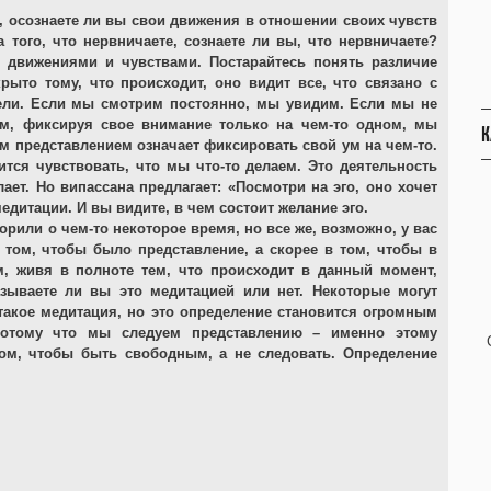
ы, осознаете ли вы свои движения в отношении своих чувств
 того, что нервничаете, сознаете ли вы, что нервничаете?
 движениями и чувствами. Постарайтесь понять различие
рыто тому, что происходит, оно видит все, что связано с
ели. Если мы смотрим постоянно, мы увидим. Если мы не
м, фиксируя свое внимание только на чем-то одном, мы
К
им представлением означает фиксировать свой ум на чем-то.
ся чувствовать, что мы что-то делаем. Это деятельность
лает. Но випассана предлагает: «Посмотри на эго, оно хочет
едитации. И вы видите, в чем состоит желание эго.
орили о чем-то некоторое время, но все же, возможно, у вас
 том, чтобы было представление, а скорее в том, чтобы в
, живя в полноте тем, что происходит в данный момент,
зываете ли вы это медитацией или нет. Некоторые могут
 такое медитация, но это определение становится огромным
отому что мы следуем представлению – именно этому
том, чтобы быть свободным, а не следовать. Определение