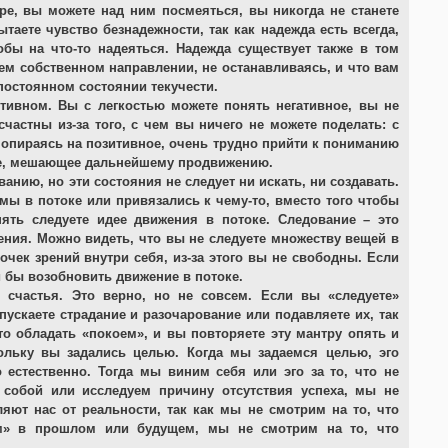
гре, вы можете над ним посмеяться, вы никогда не станете
таете чувство безнадежности, так как надежда есть всегда,
обы на что-то надеяться. Надежда существует также в том
ем собственном направлении, не останавливаясь, и что вам
постоянном состоянии текучести.
итивном. Вы с легкостью можете понять негативное, вы не
частны из-за того, с чем вы ничего не можете поделать: с
 опираясь на позитивное, очень трудно прийти к пониманию
вие, мешающее дальнейшему продвижению.
нию, но эти состояния не следует ни искать, ни создавать.
мы в потоке или привязались к чему-то, вместо того чтобы
ять следуете идее движения в потоке. Следование – это
ния. Можно видеть, что вы не следуете множеству вещей в
очек зрений внутри себя, из-за этого вы не свободны. Если
и бы возобновить движение в потоке.
 счастья. Это верно, но не совсем. Если вы «следуете»
ускаете страдание и разочарование или подавляете их, так
то обладать «покоем», и вы повторяете эту мантру опять и
кольку вы задались целью. Когда мы задаемся целью, эго
 естественно. Тогда мы виним себя или эго за то, что не
 собой или исследуем причину отсутствия успеха, мы не
ляют нас от реальности, так как мы не смотрим на то, что
ам» в прошлом или будущем, мы не смотрим на то, что