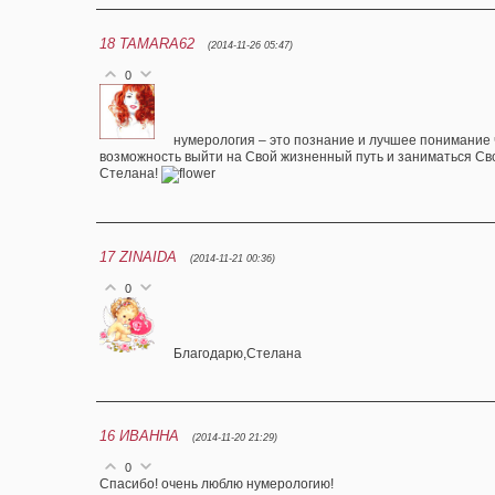
18
TAMARA62
(2014-11-26 05:47)
0
нумерология – это познание и лучшее понимание 
возможность выйти на Свой жизненный путь и заниматься Сво
Стелана!
17
ZINAIDA
(2014-11-21 00:36)
0
Благодарю,Стелана
16
ИВАННА
(2014-11-20 21:29)
0
Спасибо! очень люблю нумерологию!