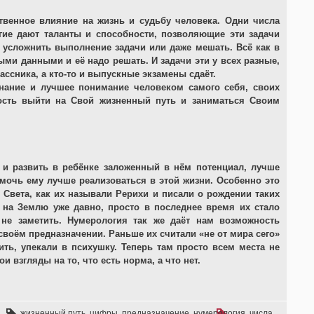
твенное влияние на жизнь и судьбу человека. Одни числа
гие дают таланты и способности, позволяющие эти задачи
т усложнить выполнение задачи или даже мешать. Всё как в
ыми данными и её надо решать. И задачи эти у всех разные,
лассника, а кто-то и выпускные экзамены сдаёт.
знание и лучшее понимание человеком самого себя, своих
ость выйти на Свой жизненный путь и заниматься Своим
и развить в ребёнке заложенный в нём потенциал, лучше
помочь ему лучше реализоваться в этой жизни. Особенно это
 Света, как их называли Рерихи и писали о рождении таких
 на Землю уже давно, просто в последнее время их стало
не заметить. Нумерология так же даёт нам возможность
воём предназначении. Раньше их считали «не от мира сего»
ить, упекали в психушку. Теперь там просто всем места не
и взгляды на то, что есть норма, а что нет.
жизненный путь
,
цифры
,
предназначение
,
нумерология
,
числа