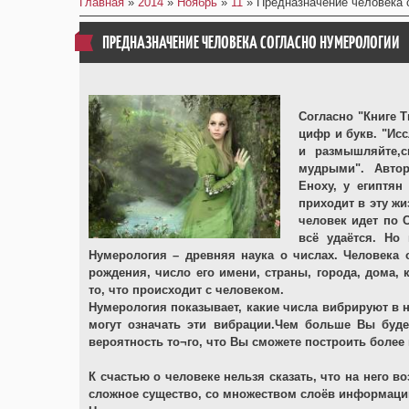
Главная
»
2014
»
Ноябрь
»
11
» Предназначение человека 
ПРЕДНАЗНАЧЕНИЕ ЧЕЛОВЕКА СОГЛАСНО НУМЕРОЛОГИИ
Согласно "Книге 
цифр и букв. "Ис
и размышляйте,с
мудрыми". Автор
Еноху, у египтян
приходит в эту ж
человек идет по 
всё удаётся. Но
Нумерология – древняя наука о числах. Человека 
рождения, число его имени, страны, города, дома, 
то, что происходит с человеком.
Нумерология показывает, какие числа вибрируют в н
могут означать эти вибрации.Чем больше Вы буд
вероятность то¬го, что Вы сможете построить более
К счастью о человеке нельзя сказать, что на него во
сложное существо, со множеством слоёв информаци