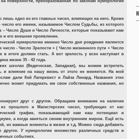
т на поверхности, преобразованная по законам нумерологии
Н
о лишь одно из его главных чисел, влияющих на него. Кроме
е число его имени, называемое Числом Судьбы, из которого
а – Число Души и Число Личности, которые показывают нам
ю и его внешнее проявление.
дической нумерологии именно Число дня рождения является
 число - Число Зрелости = ( Число жизненного пути + Число
 в итоге должен стать. А вот зрелость у всех наступает в
ина жизни 35 - 42 года.
ких школах (Ведическая, Западная), мы можем встретить
ть и влияние на нашу жизнь от этого не меняется. На мой
слам дали Кей Лагерквист и Лайза Ленард. Названия этих
ечно может придумать им свои собственные названия, но
монируют друг с другом. Обращаем внимание на наличие
 из прошлого и Магистерских чисел, требующих от нас
тический график, показывающий нам наш потенциал и
иуме, а когда заняться своим внутренним миром. Ещё есть
й, их важные моменты в жизни и т.д. Можно сюда добавить
е другое. У нумерологии множество различных средств и
личных событиях.