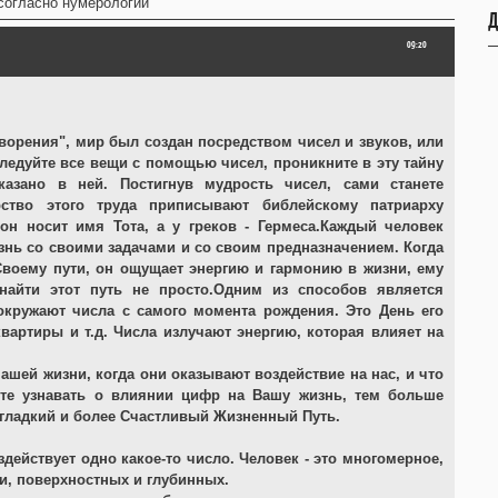
согласно нумерологии
Д
09:20
Творения", мир был создан посредством чисел и звуков, или
следуйте все вещи с помощью чисел, проникните в эту тайну
казано в ней. Постигнув мудрость чисел, сами станете
ство этого труда приписывают библейскому патриарху
 он носит имя Тота, а у греков - Гермеса.Каждый человек
изнь со своими задачами и со своим предназначением. Когда
Своему пути, он ощущает энергию и гармонию в жизни, ему
 найти этот путь не просто.Одним из способов является
окружают числа с самого момента рождения. Это День его
квартиры и т.д. Числа излучают энергию, которая влияет на
ашей жизни, когда они оказывают воздействие на нас, и что
ете узнавать о влиянии цифр на Вашу жизнь, тем больше
 гладкий и более Счастливый Жизненный Путь.
здействует одно какое-то число. Человек - это многомерное,
и, поверхностных и глубинных.