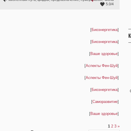
5.0
/
4
[
Биоэнергетика
]
К
[
Биоэнергетика
]
[
Ваше здоровье
]
[
Аспекты Фен-Шуй
]
[
Аспекты Фен-Шуй
]
[
Биоэнергетика
]
[
Саморазвитие
]
[
Ваше здоровье
]
1
2
3
»