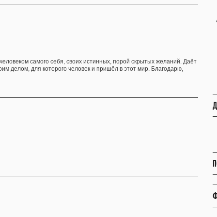
человеком самого себя, своих истинных, порой скрытых желаний. Даёт
им делом, для которого человек и пришёл в этот мир. Благодарю,
Д
П
Ф