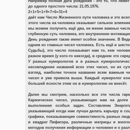
Например полная дата рождения - это то, что лежи
до одного простого числа: 21.05.1976.
2+1+5+1+9+7+6=31=4
даёт нам Число Жизненного пути человека и это всег
этого числа на человека оказывает сильное влияни
мы можем получить ещё два, не менее важных числ
глубинную суть человека, его внутреннюю мотиваци
День рождения также имеет особое значение. В Ве
одним из главных чисел человека. Есть ещё и шестое
Судьбы), это число показывает нам то, кем человек
разное время (у кого-то никогда), в среднем это серед
У разных нумерологов и в разных нумерологичес
несовпадение названий всех этих чисел, но их су
взгляд, наиболее точное название всем важным чи
чисел я уже привела выше. Каждый нумеролог кон
большей ясности этим он в нумерологию не внесёт.
Далее мы смотрим, насколько все эти числа гар
Кармических чисел, указывающих нам на долги
выполнения особых задач. Составляем Энерге
указывающий когда нам лучше делать карьеру в соц
графики, показывающие совместимость разных люде
и квадрат Пифагора, различные матрицы и много
методов получения информации о человеке и о раз