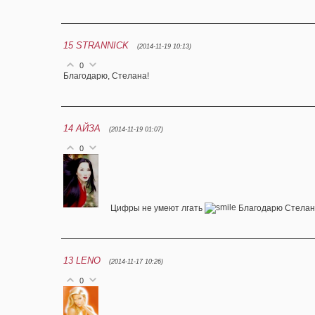
15
STRANNICK
(2014-11-19 10:13)
0
Благодарю, Стелана!
14
АЙЗА
(2014-11-19 01:07)
0
Цифры не умеют лгать
Благодарю Стела
13
LENO
(2014-11-17 10:26)
0