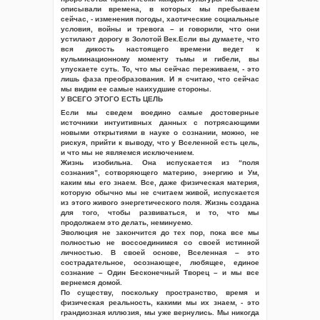
описывали времена, в которых мы пребываем
сейчас, - изменения погоды, хаотические социальные
условия, войны и тревога – и говорили, что они
устилают дорогу в Золотой Век.Если вы думаете, что
вся дикость настоящего времени ведет к
кульминационному моменту тьмы и гибели, вы
упускаете суть. То, что мы сейчас переживаем, - это
лишь фаза преобразования. И я считаю, что сейчас
мы видим ее самые наихудшие стороны.
У ВСЕГО ЭТОГО ЕСТЬ ЦЕЛЬ
Если мы сведем воедино самые достоверные
источники интуитивных данных с потрясающими
новыми открытиями в науке о сознании, можно, не
рискуя, прийти к выводу, что у Вселенной есть цель,
и что мы не являемся исключением.
Жизнь изобильна. Она испускается из “поля
сознания”, сотворяющего материю, энергию и Ум,
каким мы его знаем. Все, даже физическая материя,
которую обычно мы не считаем живой, испускается
из этого живого энергетического поля. Жизнь создана
для того, чтобы развиваться, и то, что мы
продолжаем это делать, неминуемо.
Эволюция не закончится до тех пор, пока все мы
полностью не воссоединимся со своей истинной
личностью. В своей основе, Вселенная – это
сострадательное, осознающее, любящее, единое
сознание – Один Бесконечный Творец – и мы все
вернемся домой.
По существу, поскольку пространство, время и
физическая реальность, какими мы их знаем, - это
грандиозная иллюзия, мы уже вернулись. Мы никогда