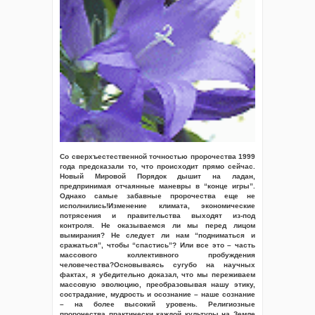
Со сверхъестественной точностью пророчества 1999
года предсказали то, что происходит прямо сейчас.
Новый Мировой Порядок дышит на ладан,
предпринимая отчаянные маневры в “конце игры”.
Однако самые забавные пророчества еще не
исполнились!Изменение климата, экономические
потрясения и правительства выходят из-под
контроля. Не оказываемся ли мы перед лицом
вымирания? Не следует ли нам “подниматься и
сражаться”, чтобы “спастись”? Или все это – часть
массового коллективного пробуждения
человечества?Основываясь сугубо на научных
фактах, я убедительно доказал, что мы переживаем
массовую эволюцию, преобразовывая нашу этику,
сострадание, мудрость и осознание – наше сознание
– на более высокий уровень. Религиозные
пророчества практически каждой культуры на Земле