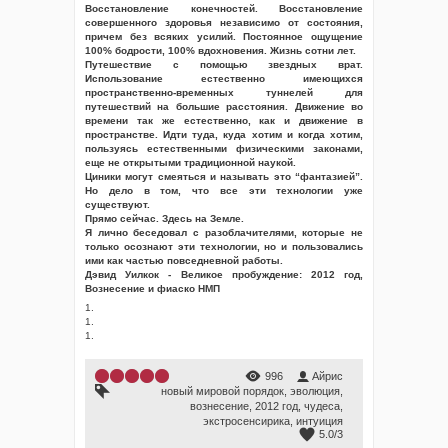
Восстановление конечностей. Восстановление
совершенного здоровья независимо от состояния,
причем без всяких усилий. Постоянное ощущение
100% бодрости, 100% вдохновения. Жизнь сотни лет.
Путешествие с помощью звездных врат.
Использование естественно имеющихся
пространственно-временных туннелей для
путешествий на большие расстояния. Движение во
времени так же естественно, как и движение в
пространстве. Идти туда, куда хотим и когда хотим,
пользуясь естественными физическими законами,
еще не открытыми традиционной наукой.
Циники могут смеяться и называть это “фантазией”.
Но дело в том, что все эти технологии уже
существуют.
Прямо сейчас. Здесь на Земле.
Я лично беседовал с разоблачителями, которые не
только осознают эти технологии, но и пользовались
ими как частью повседневной работы.
Дэвид Уилкок - Великое пробуждение: 2012 год,
Вознесение и фиаско НМП
1.
1.
1.
996
Айрис
новый мировой порядок
,
эволюция
,
вознесение
,
2012 год
,
чудеса
,
экстросенсирика
,
интуиция
5.0
/
3