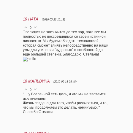
19
НАТА
(2010-05-23 16:18)
0
Эволюция не закончится до тех пор, пока все мы
полностью не воссоединимся со своей истинной
личностью. Мы будем обладать технологией,
которая сможет влиять непосредственно на наши
умы для усиления “чудесных” способностей до
еще большей степени. Благодарю, Стелана!
18
МАЛЬВИНА
(2010-05-18 08:48)
0
".... у Вселенной есть цель, и что мы не являемся
исключением.
Жизнь создана для того, чтобы развиваться, и то,
что мы продолжаем это делать, неминуемо. "
Спасибо Стелана!