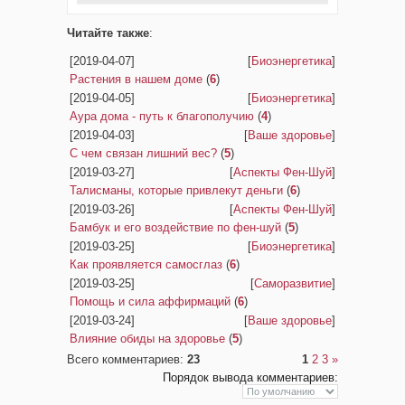
Читайте также
:
[2019-04-07]
[
Биоэнергетика
]
Растения в нашем доме
(
6
)
[2019-04-05]
[
Биоэнергетика
]
Аура дома - путь к благополучию
(
4
)
[2019-04-03]
[
Ваше здоровье
]
С чем связан лишний вес?
(
5
)
[2019-03-27]
[
Аспекты Фен-Шуй
]
Талисманы, которые привлекут деньги
(
6
)
[2019-03-26]
[
Аспекты Фен-Шуй
]
Бамбук и его воздействие по фен-шуй
(
5
)
[2019-03-25]
[
Биоэнергетика
]
Как проявляется самосглаз
(
6
)
[2019-03-25]
[
Саморазвитие
]
Помощь и сила аффирмаций
(
6
)
[2019-03-24]
[
Ваше здоровье
]
Влияние обиды на здоровье
(
5
)
Всего комментариев
:
23
1
2
3
»
Порядок вывода комментариев: