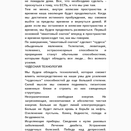
не покидали дома. Все, что необходимо сделать -
проснуться к тому, что ЕСТЬ, и что мы уже там.
Тем не менее, внутри иллюзии пространства и
времени наша эволюция будет продолжаться. Когда
мы достигнем истинного пробуждения, мы сможем
выйти за пределы времени и вернуться домой. И
даже если мы останемся в иллюзии пространства и
времени, мы будем продолжать развиваться. Первый
основной “квантовый скачок” вперед в пространстве
и времени происходит так, как мы говорим.
По завершении, “квантовый скачок” сделает “чудеса”
обыденным явлением. Телепатия, левитация,
телекинез, эстрасенсорные способности и
прорицание станут обычными способностями,
которыми будут обладать все люди… без всякого
усилия.
ЧУДЕСНАЯ ТЕХНОЛОГИЯ
Мы будем обладать технологией, которая сможет
влиять непосредственно на наши умы для усиления
“чудесных” способностей до еще большей степени.
Силой мысли мы сможем поднимать гигантские
каменные блоки и строить из них священные
структуры.
Неограниченная свободная энергия. Не
загрязняющая, нескончаемая и абсолютно чистая
энергия. Больше не будет линий электропередач.
Больше не будет литься кровь в борьбе за нефть.
Озеленение пустынь. Конец бедности, голода и
бездомности.
Исцеляющие приборы. Сведение к нулю раковых
заболеваний. Лечение диабета. Устранение
сердечных болезней. Победа над депрессией.