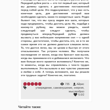
Передний рубеж роста — это тот первый шаг, который
вы должны сделать к достижению поставленной
перед собой цели. Это подразумевает, что у вас есть
конечная цель, для достижения которой вам
необходимо сделать какие-то конкретные шаги. Редко
бывает так, что мы сразу видим все шаги, которые
надо предпринять, чтобы достичь цели. Но, подойдя к
какому-то рубежу, мы можем увидеть, какой
следующий шаг следует сделать, чтобы
продвинуться вперед.Передний рубеж должен
вызвать у вас небольшое напряжение сил — с одной
стороны, достаточное, чтобы достичь его, но в то же
самое время это не должно даваться слишком легко.
То, что дается легко, мы не ценим и быстро от этого
отказываемся. Так устроен человек. Мы получаем
наслаждение от жизни, когда она бросает нам вызов,
когда мы принимаем его и добиваемся желаемого. Что
вам больше всего нравится вспоминать? Конечно же,
те моменты, когда вы справлялись с чем-то трудно
выполнимым. Это вызывало в вас чувство уважения
и любви к себе. А теперь вспомните, как вы решали
эти трудные задачи? Конечно же, поэтапно.
735
Айрис
утверждение
,
самовнушение
,
энергия
,
мыслеобраз
5.0
/
2
Читайте также
: