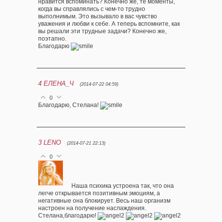
нравится вспоминать? Конечно же, те моменты,
когда вы справлялись с чем-то трудно
выполнимым. Это вызывало в вас чувство
уважения и любви к себе. А теперь вспомните, как
вы решали эти трудные задачи? Конечно же,
поэтапно.
Благодарю
4
ЕЛЕНА_Ч
(2014-07-22 04:59)
0
Благодарю, Стелана!
3
LENO
(2014-07-21 22:13)
0
Наша психика устроена так, что она
легче открывается позитивным эмоциям, а
негативные она блокирует. Весь наш организм
настроен на получение наслаждения.
Стелана,благодарю!