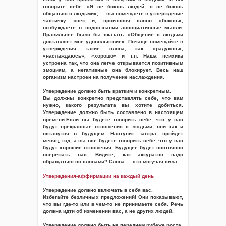
говорите себе: «Я не боюсь людей, я не боюсь
общаться с людьми», — вы помещаете в утверждение
частичку «не» и, произнося слово «боюсь»,
возбуждаете в подсознании ассоциативные мысли.
Правильнее было бы сказать: «Общение с людьми
доставляет мне удовольствие». Почаще помещайте в
утверждения такие слова, как «радуюсь»,
«наслаждаюсь», «хорошо» и т.п. Наша психика
устроена так, что она легче открывается позитивным
эмоциям, а негативные она блокирует. Весь наш
организм настроен на получение наслаждения.
Утверждение должно быть кратким и конкретным.
Вы должны конкретно представлять себе, что вам
нужно, какого результата вы хотите добиться.
Утверждение должно быть составлено в настоящем
времени.Если вы будете говорить себе, что у вас
будут прекрасные отношения с людьми, они так и
останутся в будущем. Наступит завтра, пройдет
месяц, год, а вы все будете говорить себе, что у вас
будут хорошие отношения. Будущее будет постоянно
опережать вас. Видите, как аккуратно надо
обращаться со словами? Слова — это могучая сила.
Утверждения-аффирмации на каждый день
Утверждение должно включать в себя вас.
Избегайте безличных предложений! Они показывают,
что вы где-то или в чем-то не принимаете себя. Речь
должна идти об изменении вас, а не других людей.
Утверждение должно быть на переднем рубеже роста.