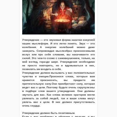
Утверждение — это звуковая форма накачки энергией
наших мыслеформ. И это легко понять. Звук — это
колебания. А энергию колебаний можно даже
замерить. Сопровождая мыслеобраз произносимыми
вслух или про себя словами, вы накачиваете его
силой. Это чем-то схоже с самовнушением, только, на
мой взгляд, гораздо шире. Утверждения необходимо
не просто повторять, но и вдумываться в них,
позволять им входить в себя.
Утверждение должно вызывать у вас положительные
чувства и эмоции.Произнося слова, которые вам
нравится произносить, вы придаете им
притягательную силу.Они приобретают силу, которая
ведет вас к цели. Поэтому будьте очень скрупулезны
в подборе слов вашего утверждения. Они должны
звучать для вас. Как слова великих ораторов могли
увлекать за собой людей, так и ваши слова могут
увлечь вас к цели. В них должен присутствовать
огонь сердца.
Утверждение должно быть позитивным.
Если у вас проблемы в общении с людьми, и вы