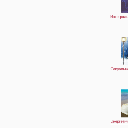
Интеграль
Сакральна
Энергетич