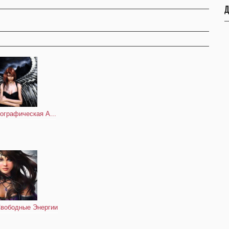
Д
ографическая А...
вободные Энергии