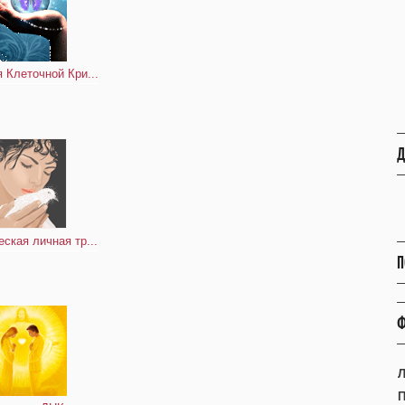
 Клеточной Кри...
Д
ская личная тр...
П
Ф
Л
П