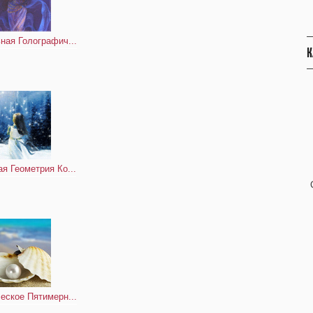
ная Голографич...
К
я Геометрия Ко...
еское Пятимерн...