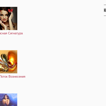
Н
нсная Сигнатура
Поток Вознесения