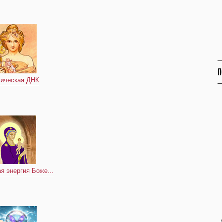
П
ическая ДНК
я энергия Боже...