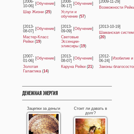
[2006-
[2008-
[2009-11-29]
[
Обучение
]
[
Обучение
]
10-06]
06-17]
Возможности Рейк
Шар Жизни
(
25
)
Услуги и
обучение
(
57
)
[2013-
[2013-
[2013-10-19]
[
Обучение
]
[
Обучение
]
08-07]
09-09]
Шаманская систем
Мастер-Класс
Световые
(
20
)
Рейки
(
19
)
Эссенции-
эликсиры
(
19
)
[2007-
[2013-
[2012-
[
Обучение
]
[
Обучение
]
[
Изобилие и
01-06]
08-07]
06-24]
Золотая
Каруна Рейки
(
21
)
Законы благососто
Галактика
(
14
)
ДЕНЕЖНАЯ ЭНЕРГИЯ
Зацепки за деньги
Стоит ли давать в
долг?