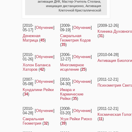
активация ДНК
,
Мастер-Учитель Стелана
,
инициация дистанционно
,
Активация
Клеточной Кристаллической
[2010-
[2009-
[2009-12-26]
[
Обучение
]
[
Обучение
]
05-17]
09-19]
Клиника Духовног
Денежная
Сакральная
(
31
)
Матрица
(
45
)
Геометрия Кодов
(
35
)
[2010-
[2006-
[2010-04-28]
[
Обучение
]
[
Обучение
]
01-26]
12-27]
Активация Биологи
Холон Баланса
Многомерное
Хаторов
(
42
)
исцеление
(
25
)
[2007-
[2010-
[2011-12-21]
[
Обучение
]
[
Обучение
]
05-08]
04-30]
Психометрия Свет
Кундалини Рейки
Имара и
(
34
)
Кармические
Рейки
(
35
)
[2010-
[2008-
[2011-12-21]
[
Обучение
]
[
Обучение
]
04-28]
03-20]
Космическая Голо
Сакральная
Усуи Рейки Риохо
(
11
)
Геометрия
(
32
)
(
39
)