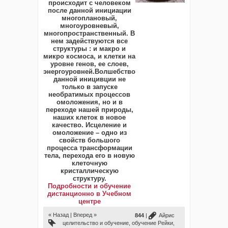
происходит с человеком
после данной инициации
многоплановый,
многоуровневый,
многопространственный. В
нем задействуются все
структуры : и макро и
микро космоса, и клетки на
уровне генов, ее слоев,
энергоуровней.Волшебство
данной иницивции не
только в запуске
необратимых процессов
омоложения, но и в
переходе нашей природы,
наших клеток в новое
качество. Исцеление и
омоложение – одно из
свойств большого
процесса трансформации
тела, перехода его в новую
клеточную
кристаллическую
структуру.
Подробности и обучение
дистанционно в Учебном
центре
« Назад
|
Вперед »
844
|
Айрис
целительство и обучение
,
обучение Рейки
,