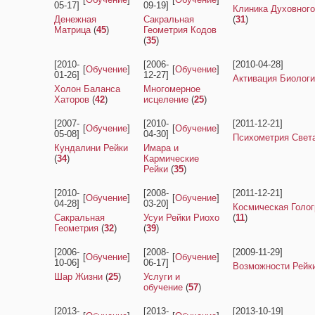
05-17]
09-19]
Клиника Духовног
Денежная
Сакральная
(
31
)
Матрица
(
45
)
Геометрия Кодов
(
35
)
[2010-
[2006-
[2010-04-28]
[
Обучение
]
[
Обучение
]
01-26]
12-27]
Активация Биологи
Холон Баланса
Многомерное
Хаторов
(
42
)
исцеление
(
25
)
[2007-
[2010-
[2011-12-21]
[
Обучение
]
[
Обучение
]
05-08]
04-30]
Психометрия Свет
Кундалини Рейки
Имара и
(
34
)
Кармические
Рейки
(
35
)
[2010-
[2008-
[2011-12-21]
[
Обучение
]
[
Обучение
]
04-28]
03-20]
Космическая Голо
Сакральная
Усуи Рейки Риохо
(
11
)
Геометрия
(
32
)
(
39
)
[2006-
[2008-
[2009-11-29]
[
Обучение
]
[
Обучение
]
10-06]
06-17]
Возможности Рейк
Шар Жизни
(
25
)
Услуги и
обучение
(
57
)
[2013-
[2013-
[2013-10-19]