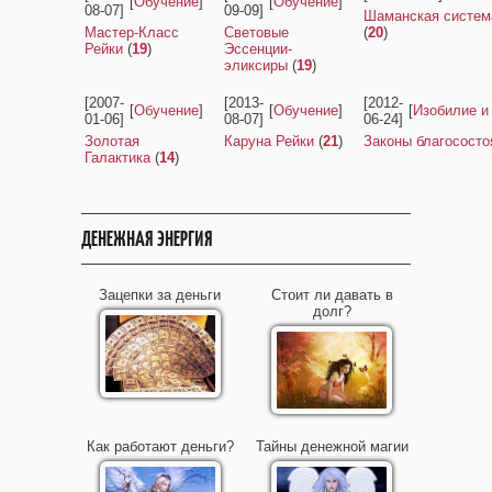
[
Обучение
]
[
Обучение
]
08-07]
09-09]
Шаманская систем
Мастер-Класс
Световые
(
20
)
Рейки
(
19
)
Эссенции-
эликсиры
(
19
)
[2007-
[2013-
[2012-
[
Обучение
]
[
Обучение
]
[
Изобилие и
01-06]
08-07]
06-24]
Золотая
Каруна Рейки
(
21
)
Законы благососто
Галактика
(
14
)
ДЕНЕЖНАЯ ЭНЕРГИЯ
Зацепки за деньги
Стоит ли давать в
долг?
Как работают деньги?
Тайны денежной магии