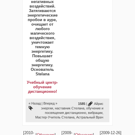
негативных
воздействий.
Затягиваются
энергетические
пробои в ауре,
очищает от
любого
магического
воздействия,
уничтожает
темную
энергетику.
Повышает
общую
энергетику.
Основатель
Stelana
Учебный центр-
обучение
дистанционно!
« Назад
|
Вперед »
1585
|
Айрис
энергии
,
наставник Стелана
,
обучение и
посвящения дистанционно
,
вибрации
,
Мастер-Учитель Стелана
,
Астральный Врач
[2010-
[2009-
[2009-12-26]
[
Обучение
]
[
Обучение
]